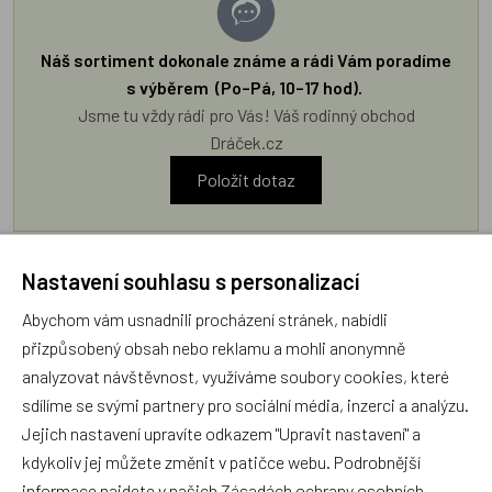
Náš sortiment dokonale známe a rádi Vám poradíme
s výběrem (Po–Pá, 10–17 hod).
Jsme tu vždy rádi pro Vás! Váš rodinný obchod
Dráček.cz
Položit dotaz
Recenze v detailu produktu a texty od zákazníků v poradně
Nastavení souhlasu s personalizací
odrážejí výhradně názory a stanoviska zákazníků. Provozovatel
e-shopu Dráček.cz texty zákazníků předem neschvaluje ani
Abychom vám usnadnili procházení stránek, nabídli
neověřuje.
přizpůsobený obsah nebo reklamu a mohli anonymně
analyzovat návštěvnost, využíváme soubory cookies, které
sdílíme se svými partnery pro sociální média, inzerci a analýzu.
Zatím zde nejsou žádné dotazy. Buďte první, kdo se zeptá!
Jejich nastavení upravíte odkazem "Upravit nastavení" a
kdykoliv jej můžete změnit v patičce webu. Podrobnější
informace najdete v našich
Zásadách ochrany osobních