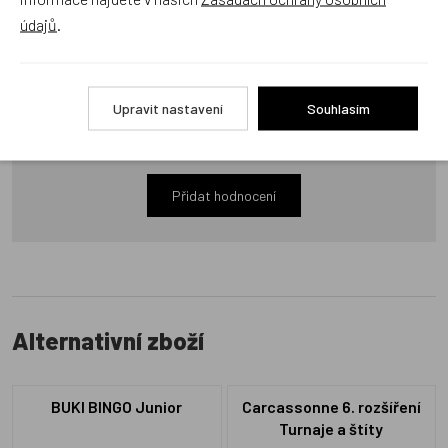
údajů
.
Recenze
Upravit nastavení
Souhlasím
Produkt zatím nemá žádné hodnocení,
buďte první, kdo
produkt ohodnotí!
Přidat hodnocení
Alternativní zboží
BUKI BINGO Junior
Carcassonne 6. rozšíření
Turnaje a štíty