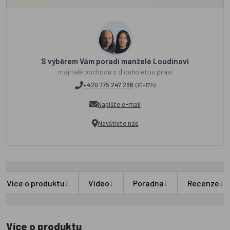
S výběrem Vám poradí manželé Loudínovi
majitelé obchodu s dlouholetou praxí
+420 775 247 296
(10-17h)
Napište e-mail
Navštivte nás
↓
↓
↓
↓
Více o produktu
Video
Poradna
Recenze
Více o produktu