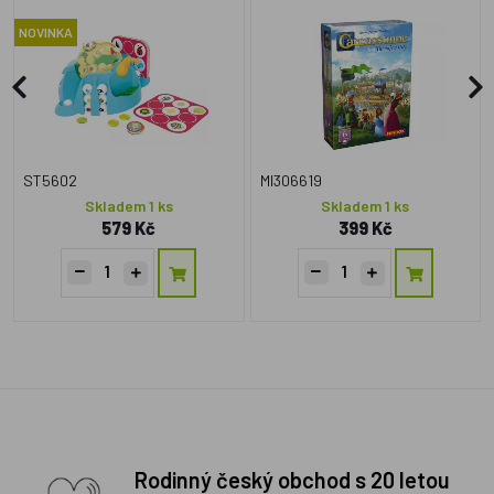
NOVINKA
ST5602
MI306619
Skladem 1 ks
Skladem 1 ks
579 Kč
399 Kč
Rodinný český obchod s 20 letou