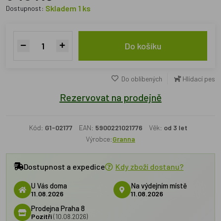
Skladem 1 ks
Dostupnost:
Do košíku
Do oblíbených
Hlídací pes
Rezervovat na prodejně
Kód:
G1-02177
EAN:
5900221021776
Věk:
od 3 let
Výrobce:
Granna
Dostupnost a expedice
Kdy zboží dostanu?
U Vás doma
Na výdejním místě
11.08.2026
11.08.2026
Prodejna Praha 8
Pozítří
(10.08.2026)