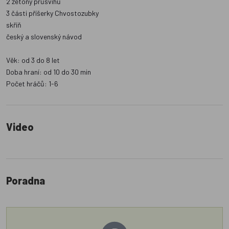
2 žetony průšvihů
3 části příšerky Chvostozubky
skříň
český a slovenský návod
Věk: od 3 do 8 let
Doba hraní: od 10 do 30 min
Počet hráčů: 1-6
Video
Poradna