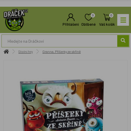
0
0
Přihlášení
Oblíbené
Váš košík
Stolní hry
Granna, Příšerky ze skříně