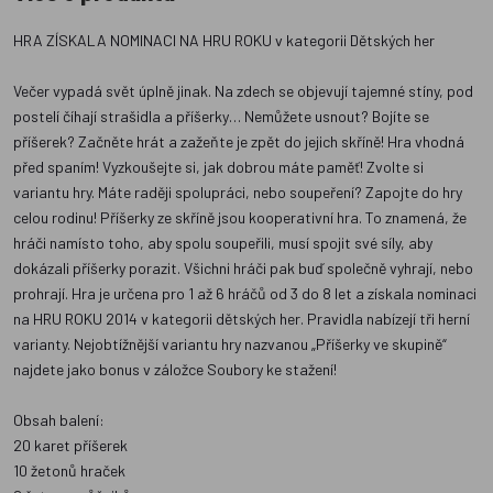
HRA ZÍSKALA NOMINACI NA HRU ROKU v kategorii Dětských her
Večer vypadá svět úplně jinak. Na zdech se objevují tajemné stíny, pod
postelí číhají strašidla a příšerky… Nemůžete usnout? Bojíte se
příšerek? Začněte hrát a zažeňte je zpět do jejich skříně! Hra vhodná
před spaním! Vyzkoušejte si, jak dobrou máte paměť! Zvolte si
variantu hry. Máte raději spolupráci, nebo soupeření? Zapojte do hry
celou rodinu! Příšerky ze skříně jsou kooperativní hra. To znamená, že
hráči namísto toho, aby spolu soupeřili, musí spojit své síly, aby
dokázali příšerky porazit. Všichni hráči pak buď společně vyhrají, nebo
prohrají. Hra je určena pro 1 až 6 hráčů od 3 do 8 let a získala nominaci
na HRU ROKU 2014 v kategorii dětských her. Pravidla nabízejí tři herní
varianty. Nejobtížnější variantu hry nazvanou „Příšerky ve skupině“
najdete jako bonus v záložce Soubory ke stažení!
Obsah balení:
20 karet příšerek
10 žetonů hraček