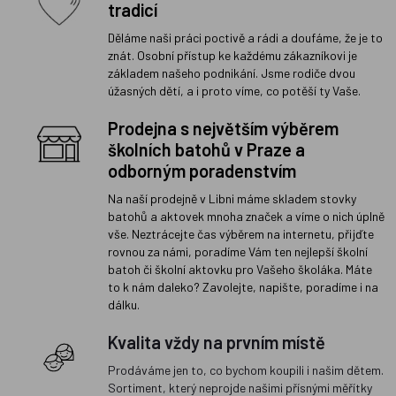
tradicí
Děláme naši práci poctivě a rádi a doufáme, že je to
znát. Osobní přístup ke každému zákazníkovi je
základem našeho podnikání. Jsme rodiče dvou
úžasných dětí, a i proto víme, co potěší ty Vaše.
Prodejna s největším výběrem
školních batohů v Praze a
odborným poradenstvím
Na naší prodejně v Libni máme skladem stovky
batohů a aktovek mnoha značek a víme o nich úplně
vše. Neztrácejte čas výběrem na internetu, přijďte
rovnou za námi, poradíme Vám ten nejlepší školní
batoh či školní aktovku pro Vašeho školáka. Máte
to k nám daleko? Zavolejte, napište, poradíme i na
dálku.
Kvalita vždy na prvním místě
Prodáváme jen to, co bychom koupili i našim dětem.
Sortiment, který neprojde našimi přísnými měřítky