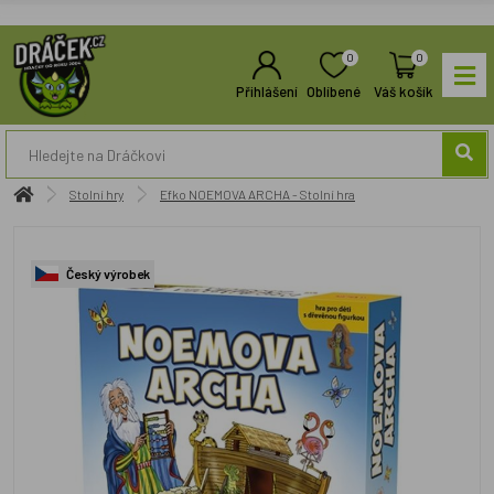
0
0
Přihlášení
Oblíbené
Váš košík
Stolní hry
Efko NOEMOVA ARCHA - Stolní hra
Český výrobek