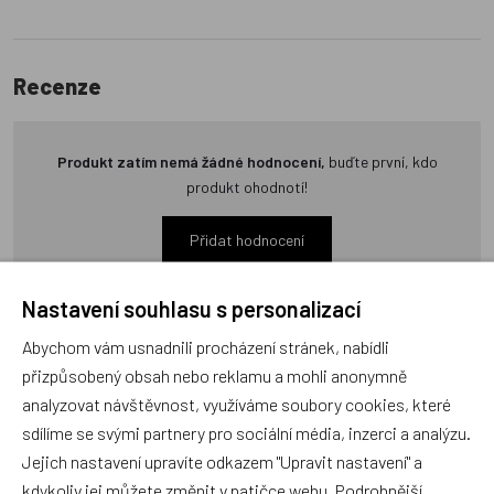
Recenze
Produkt zatím nemá žádné hodnocení,
buďte první, kdo
produkt ohodnotí!
Přidat hodnocení
Nastavení souhlasu s personalizací
Abychom vám usnadnili procházení stránek, nabídli
přizpůsobený obsah nebo reklamu a mohli anonymně
Zboží se stejným motivem
analyzovat návštěvnost, využíváme soubory cookies, které
sdílíme se svými partnery pro sociální média, inzerci a analýzu.
Jejich nastavení upravíte odkazem "Upravit nastavení" a
VIGA, Dřevěná vkládačka -
Balanční archa
kdykoliv jej můžete změnit v patičce webu. Podrobnější