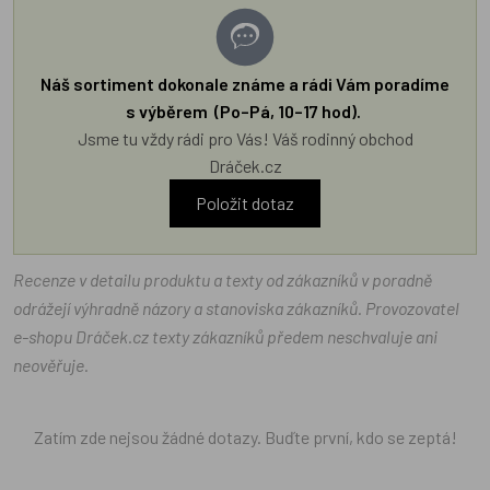
Náš sortiment dokonale známe a rádi Vám poradíme
s výběrem (Po–Pá, 10–17 hod).
Jsme tu vždy rádi pro Vás! Váš rodinný obchod
Dráček.cz
Položit dotaz
Recenze v detailu produktu a texty od zákazníků v poradně
odrážejí výhradně názory a stanoviska zákazníků. Provozovatel
e-shopu Dráček.cz texty zákazníků předem neschvaluje ani
neověřuje.
Zatím zde nejsou žádné dotazy. Buďte první, kdo se zeptá!