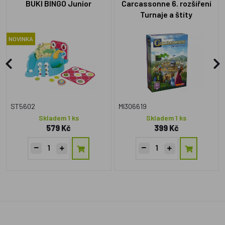
BUKI BINGO Junior
Carcassonne 6. rozšíření
Turnaje a štíty
NOVINKA
ST5602
MI306619
Skladem 1 ks
Skladem 1 ks
579 Kč
399 Kč