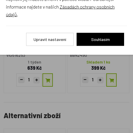
Noemova Archa
informace najdete v našich
Zásadách ochrany osobních
údajů
.
Upravit nastavení
Souhlasím
VIG516253
BBN2490
1 týden
Skladem 1 ks
639 Kč
399 Kč
Alternativní zboží