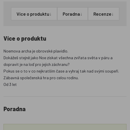
↓
↓
↓
Více o produktu
Poradna
Recenze
Více o produktu
Noemova archa je obrovské plavidlo.
Dokážeš stejně jako Noe získat všechna zvířata světa v páru a
dopravit je na loď pro jejich záchranu?
Pokus se o to v co nejkratším čase a vyhraj tak nad svými soupeři.
Zábavná společenská hra pro celou rodinu.
Od 3 let
Poradna