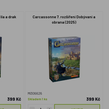
íla a drak
Carcassonne 7. rozšíření Dobývaní a
obrana (2025)
MI306626
399 Kč
399 Kč
Skladem 1 ks