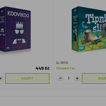
AL18015
449 Kč
Skladem 1 ks
KOUPIT
KOU