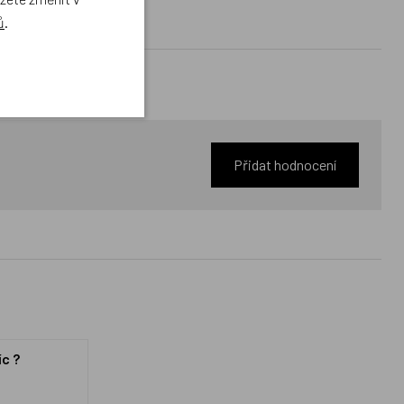
ů
.
Přidat hodnocení
íc ?