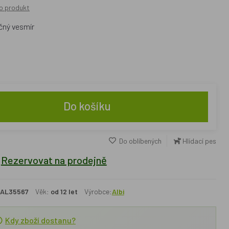
o produkt
ečný vesmír
Do košíku
Do oblíbených
Hlídací pes
Rezervovat na prodejně
AL35567
Věk:
od 12 let
Výrobce:
Albi
Kdy zboží dostanu?