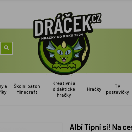
Kreativní a
ky a
Školní batoh
TV
didaktické
Hračky
říky
Minecraft
postavičky
hračky
Albi Tipni si! Na