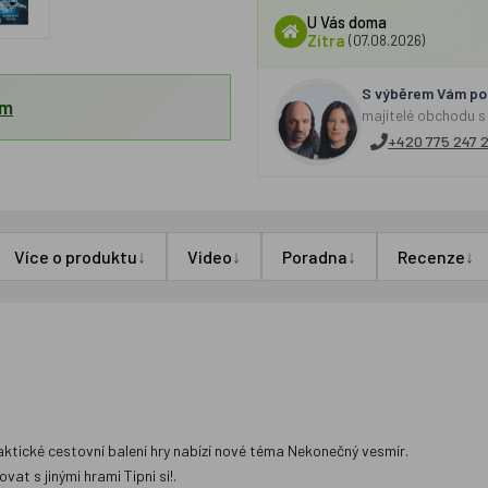
U Vás doma
Zítra
(07.08.2026)
S výběrem Vám por
em
majitelé obchodu s
+420 775 247 
↓
↓
↓
↓
Více o produktu
Video
Poradna
Recenze
Praktické cestovní balení hry nabízí nové téma Nekonečný vesmír.
t s jinými hrami Tipni si!.