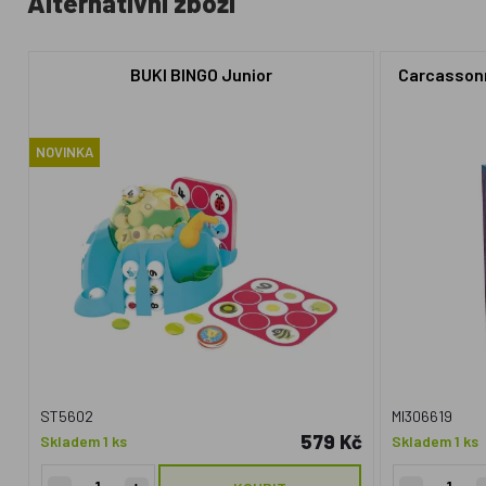
Alternativní zboží
BUKI BINGO Junior
Carcassonne
NOVINKA
ST5602
MI306619
579 Kč
Skladem 1 ks
Skladem 1 ks