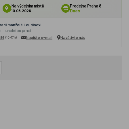
Na výdejním místě
Prodejna Praha 8
10.08.2026
Dnes
adí manželé Loudínovi
 dlouholetou praxí
296
Napište e-mail
Navštivte nás
(10-17h)