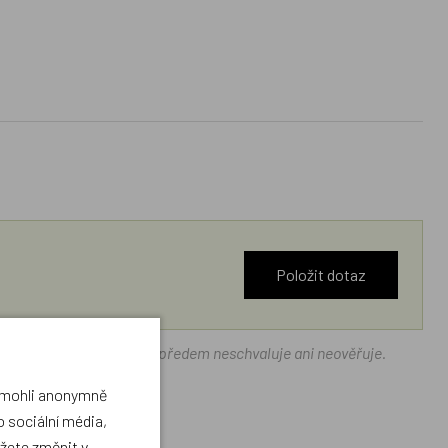
Položit dotaz
ráček.cz texty zákazníků předem neschvaluje ani neověřuje.
a mohli anonymně
 sociální média,
ůžete změnit v