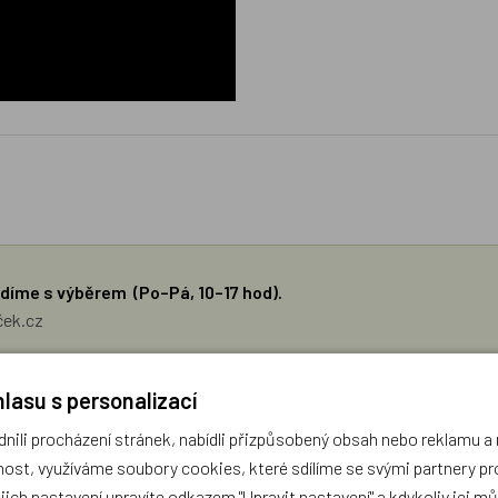
díme s výběrem (Po–Pá, 10–17 hod).
ček.cz
žejí výhradně názory a stanoviska zákazníků. Provozovatel e-shopu D
lasu s personalizací
ili procházení stránek, nabídli přizpůsobený obsah nebo reklamu 
Zatím zde nejsou žádné dotazy. Buďte první, kdo se zeptá!
ost, využíváme soubory cookies, které sdílíme se svými partnery pro
ejich nastavení upravíte odkazem "Upravit nastavení" a kdykoliv jej m