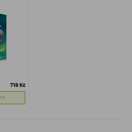
719 Kč
PIT