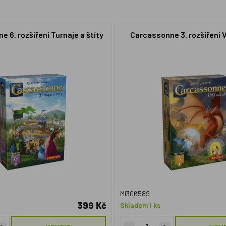
 6. rozšíření Turnaje a štíty
Carcassonne 3. rozšíření V
MI306589
399 Kč
Skladem 1 ks