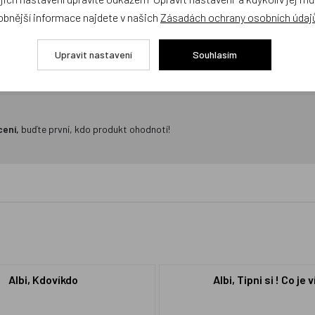
obnější informace najdete v našich
Zásadách ochrany osobních údaj
Upravit nastavení
Souhlasím
cení,
buďte první, kdo produkt ohodnotí!
Albi, Kdovíkdo
Albi, Tipni si ! Co je v