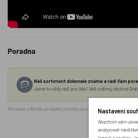
Poradna
Náš sortiment dokonale známe a rádi Vám pora
Jsme tu vždy rádi pro Vás! Váš rodinný obchod Drá
Recenze v detailu produktu a texty od zákazníků v poradně odrá
Nastavení souh
Abychom vám usnadn
analyzovat návštěvn
inzerci a analýzu. J