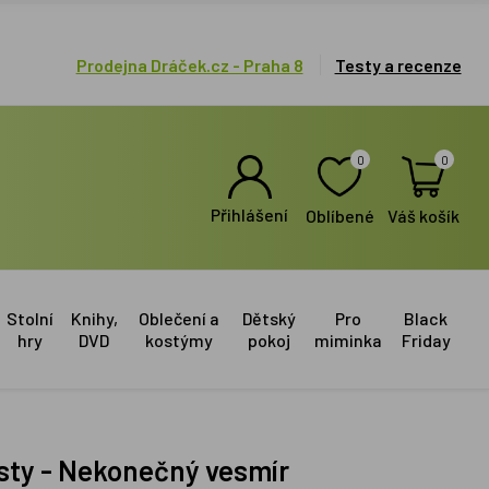
Prodejna Dráček.cz - Praha 8
Testy a recenze
0
0
Přihlášení
Oblíbené
Váš košík
Stolní
Knihy,
Oblečení a
Dětský
Pro
Black
hry
DVD
kostýmy
pokoj
miminka
Friday
 cesty - Nekonečný vesmír