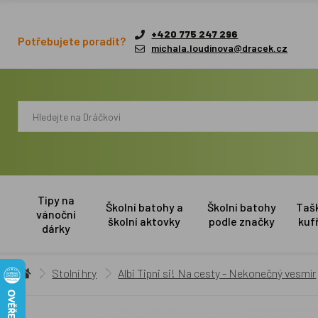
+420 775 247 296
Potřebujete poradit?
michala.loudinova@dracek.cz
Tipy na
Školní batohy a
Školní batohy
Taš
vánoční
školní aktovky
podle značky
kuf
dárky
Stolní hry
Albi Tipni si! Na cesty - Nekonečný vesmír