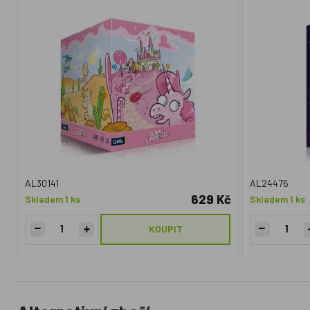
AL30141
AL24476
629 Kč
Skladem 1 ks
Skladem 1 ks
KOUPIT