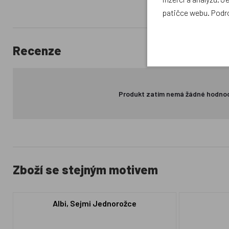
patičce webu. Podr
Recenze
Produkt zatím nemá žádné hodno
Zboží se stejným motivem
Albi, Sejmi Jednorožce