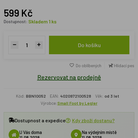
599 Kč
Skladem 1 ks
Dostupnost:
Do košíku
Do oblíbených
Hlídací pes
Rezervovat na prodejně
Kód:
BBN10052
EAN:
4020972100528
Věk:
od 3 let
Výrobce:
Small Foot by Legler
Dostupnost a expedice
Kdy zboží dostanu?
U Vás doma
Na výdejním místě
11.08.2026
11.08.2026