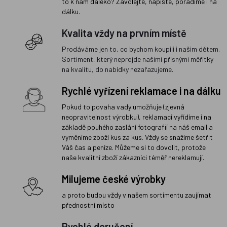
to k nám daleko? Zavolejte, napište, poradíme i na
dálku.
Kvalita vždy na prvním místě
Prodáváme jen to, co bychom koupili i našim dětem.
Sortiment, který neprojde našimi přísnými měřítky
na kvalitu, do nabídky nezařazujeme.
Rychlé vyřízení reklamace i na dálku
Pokud to povaha vady umožňuje (zjevná
neopravitelnost výrobku), reklamaci vyřídíme i na
základě pouhého zaslání fotografií na náš email a
vyměníme zboží kus za kus. Vždy se snažíme šetřit
Váš čas a peníze. Můžeme si to dovolit, protože
naše kvalitní zboží zákazníci téměř nereklamují.
Milujeme české výrobky
a proto budou vždy v našem sortimentu zaujímat
přednostní místo
Rychlé doručení