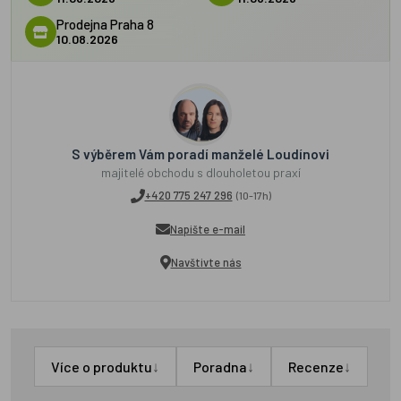
Prodejna Praha 8
10.08.2026
S výběrem Vám poradí manželé Loudínovi
majitelé obchodu s dlouholetou praxí
+420 775 247 296
(10-17h)
Napište e-mail
Navštivte nás
↓
↓
↓
Více o produktu
Poradna
Recenze