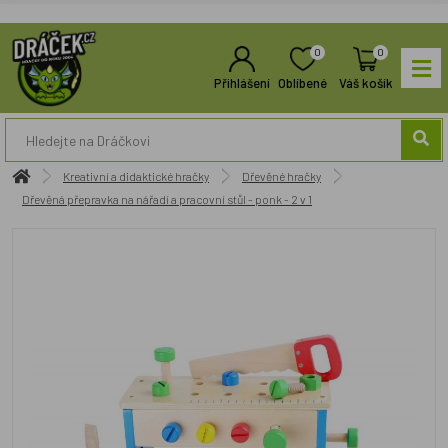
0
0
Přihlášení
Oblíbené
Váš košík
Kreativní a didaktické hračky
Dřevěné hračky
Dřevěná přepravka na nářadí a pracovní stůl - ponk - 2 v 1