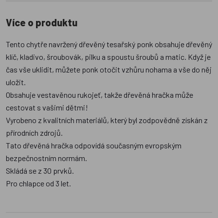
Více o produktu
Tento chytře navržený dřevěný tesařský ponk obsahuje dřevěný
klíč, kladivo, šroubovák, pilku a spoustu šroubů a matic. Když je
čas vše uklidit, můžete ponk otočit vzhůru nohama a vše do něj
uložit.
Obsahuje vestavěnou rukojeť, takže dřevěná hračka může
cestovat s vašimi dětmi!
Vyrobeno z kvalitních materiálů, který byl zodpovědně získán z
přírodních zdrojů.
Tato dřevěná hračka odpovídá současným evropským
bezpečnostním normám.
Skládá se z 30 prvků.
Pro chlapce od 3 let.