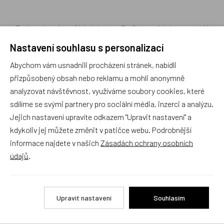
Zatím zde nejsou žádné dotazy. Buďte první, kdo se zeptá!
Nastavení souhlasu s personalizací
Abychom vám usnadnili procházení stránek, nabídli
přizpůsobený obsah nebo reklamu a mohli anonymně
Recenze
analyzovat návštěvnost, využíváme soubory cookies, které
sdílíme se svými partnery pro sociální média, inzerci a analýzu.
Jejich nastavení upravíte odkazem "Upravit nastavení" a
Produkt zatím nemá žádné hodnocení,
buďte první, kdo
kdykoliv jej můžete změnit v patičce webu. Podrobnější
produkt ohodnotí!
informace najdete v našich
Zásadách ochrany osobních
údajů
.
Přidat hodnocení
Upravit nastavení
Souhlasím