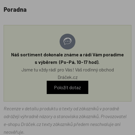
Poradna
Náš sortiment dokonale známe a rádi Vám poradíme
s výběrem (Po–Pá, 10–17 hod).
Jsme tu vždy rádi pro Vás! Váš rodinný obchod
Dráček.cz
Položit dotaz
Recenze v detailu produktu a texty od zákazníků v poradně
odrážejí výhradně názory a stanoviska zákazníků. Provozovatel
e-shopu Dráček.cz texty zákazníků předem neschvaluje ani
neověřuje.