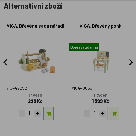
Alternativní zboží
VIGA, Dřevěná sada nářadí
VIGA, Dřevěný ponk
Doprava zdarma
VIG442292
VIG440656
1 týden
1 týden
299 Kč
1 599 Kč