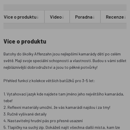
↓
↓
↓
↓
Více o produktu
Video
Poradna
Recenze
Více o produktu
Batohy do školky Affenzahn jsou nejlepšími kamarády dětí po celém
světě. Mají svoje speciální schopnosti a vlastnosti. Budou s vámi sdílet
nejbláznivější dobrodružství a jsou to pěkné potvůrky!
Přehled funkcí z kolekce větších batůžků pro 3-5 let:
1. Vytahovací jazyk kde najdete tam jméno jeho největšího kamaráda,
tebe!
2. Reflexní materiály umožní, že vás kamarádi najdou i za tmy!
3. Ručně vyšívané detaily
4. Nastavitelný hrudní pás pro přesné usazení
5. Tlapičky na suchý zip. Dokážeš najít všechna další místa, kam lze