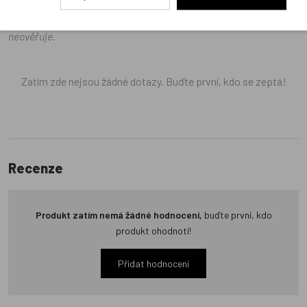
odrážejí výhradně názory a stanoviska zákazníků. Provozovatel
e-shopu Dráček.cz texty zákazníků předem neschvaluje ani
neověřuje.
Zatím zde nejsou žádné dotazy. Buďte první, kdo se zeptá!
Recenze
Produkt zatím nemá žádné hodnocení,
buďte první, kdo
produkt ohodnotí!
Přidat hodnocení