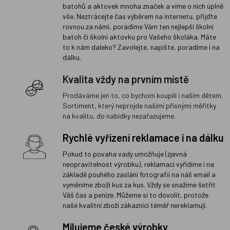
batohů a aktovek mnoha značek a víme o nich úplně
vše. Neztrácejte čas výběrem na internetu, přijďte
rovnou za námi, poradíme Vám ten nejlepší školní
batoh či školní aktovku pro Vašeho školáka. Máte
to k nám daleko? Zavolejte, napište, poradíme i na
dálku.
Kvalita vždy na prvním místě
Prodáváme jen to, co bychom koupili i našim dětem.
Sortiment, který neprojde našimi přísnými měřítky
na kvalitu, do nabídky nezařazujeme.
Rychlé vyřízení reklamace i na dálku
Pokud to povaha vady umožňuje (zjevná
neopravitelnost výrobku), reklamaci vyřídíme i na
základě pouhého zaslání fotografií na náš email a
vyměníme zboží kus za kus. Vždy se snažíme šetřit
Váš čas a peníze. Můžeme si to dovolit, protože
naše kvalitní zboží zákazníci téměř nereklamují.
Milujeme české výrobky