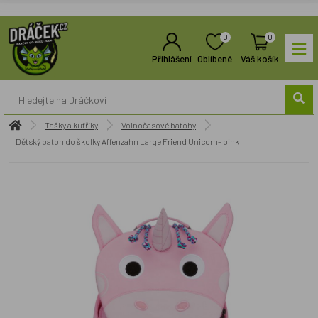
0
0
Přihlášení
Oblíbené
Váš košík
Tašky a kufříky
Volnočasové batohy
Dětský batoh do školky Affenzahn Large Friend Unicorn- pink