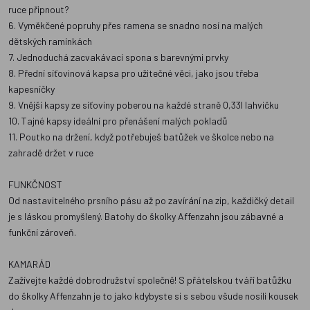
ruce připnout?
6. Vyměkčené popruhy přes ramena se snadno nosí na malých
dětských ramínkách
7. Jednoduchá zacvakávací spona s barevnými prvky
8. Přední síťovinová kapsa pro užitečné věci, jako jsou třeba
kapesníčky
9. Vnější kapsy ze síťoviny poberou na každé straně 0,33l lahvičku
10. Tajné kapsy ideální pro přenášení malých pokladů
11. Poutko na držení, když potřebuješ batůžek ve školce nebo na
zahradě držet v ruce
FUNKČNOST
Od nastavitelného prsního pásu až po zavírání na zip, každičký detail
je s láskou promyšlený. Batohy do školky Affenzahn jsou zábavné a
funkční zároveň.
KAMARÁD
Zažívejte každé dobrodružství společně! S přátelskou tváří batůžku
do školky Affenzahn je to jako kdybyste si s sebou všude nosili kousek