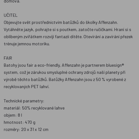
domova.
UČITEL
Objevujte svět prostřednictvím batůžků do školky Affenzahn.
Vytáhněte jazyk, pohrajte si s poutkem, zatočte ručičkami. Hraní si s
oblíbeným zvířátkem rozvíjí fantazii dítěte. Otevírání a zavírání přezek
trénuje jemnou motoriku.
FAIR
Batohy jsou fair a eco-friendly, Affenzahn je partnerem bluesign®
system, což je zárukou smysluplné ochrany zdrojů naší planety při
výrobě těchto batůžků. Batůžky Affenzahn jsou z 50 % vyrobené z
recyklovaných PET lahví.
Technické parametry:
materiál: 50% recyklované lahve
objem: 8 l
hmotnost: 470 g
rozměry: 20 x 31 x 12 cm