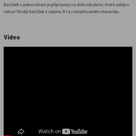
Batůžek s jednorožcem je připravený na dobrodružství, které zažije s
tebou! Skvělý batůžek v objemu 8 l a z recyklovaného materiálu.
Video