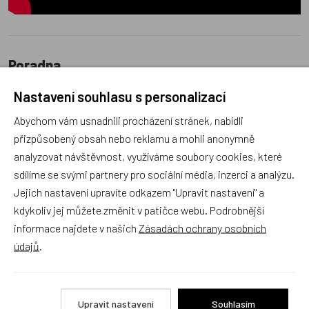
Poradna
Nastavení souhlasu s personalizací
Abychom vám usnadnili procházení stránek, nabídli
přizpůsobený obsah nebo reklamu a mohli anonymně
analyzovat návštěvnost, využíváme soubory cookies, které
Náš sortiment dokonale známe a rádi Vám poradíme
sdílíme se svými partnery pro sociální média, inzerci a analýzu.
s výběrem (Po–Pá, 10–17 hod).
Jejich nastavení upravíte odkazem "Upravit nastavení" a
Jsme tu vždy rádi pro Vás! Váš rodinný obchod
kdykoliv jej můžete změnit v patičce webu. Podrobnější
Dráček.cz
informace najdete v našich
Zásadách ochrany osobních
Položit dotaz
údajů
.
Recenze v detailu produktu a texty od zákazníků v poradně
Upravit nastavení
Souhlasím