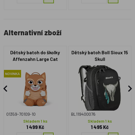
Alternativní zboží
Dětský batoh do školky
Dětský batoh Boll Sioux 15
Affenzahn Large Cat
Skull
NOVINKA
01359-70109-10
BL119400076
Skladem 1 ks
Skladem 1 ks
1 499 Kč
1 495 Kč