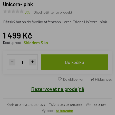
Unicorn- pink
0%
Ohodnotit tento produkt
Dětský batoh do školky Affenzahn Large Friend Unicorn- pink
1 499 Kč
Skladem 3 ks
Dostupnost:
Do košíku
Do oblíbených
Hlídací pes
Rezervovat na prodejně
Kód:
AFZ-FAL-004-027
EAN:
4057081210855
Věk:
od 3 let
Výrobce:
Affenzahn