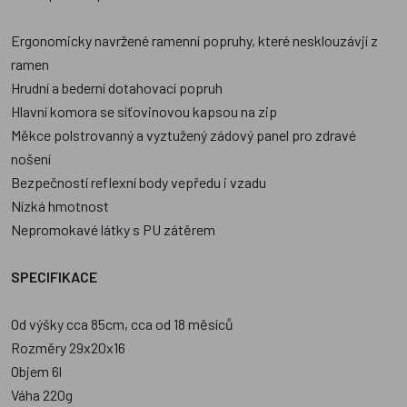
Ergonomicky navržené ramenní popruhy, které nesklouzávjí z
ramen
Hrudní a bederní dotahovací popruh
Hlavní komora se síťovinovou kapsou na zip
Měkce polstrovanný a vyztužený zádový panel pro zdravé
nošení
Bezpečností reflexní body vepředu i vzadu
Nízká hmotnost
Nepromokavé látky s PU zátěrem
SPECIFIKACE
Od výšky cca 85cm, cca od 18 měsíců
Rozměry 29x20x16
Objem 6l
Váha 220g