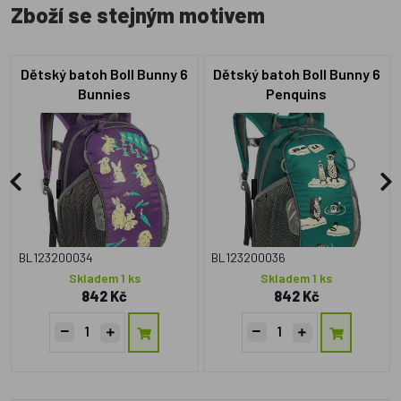
Zboží se stejným motivem
Dětský batoh Boll Bunny 6
Dětský batoh Boll Bunny 6
Bunnies
Penquins
BL123200034
BL123200036
Skladem 1 ks
Skladem 1 ks
842 Kč
842 Kč