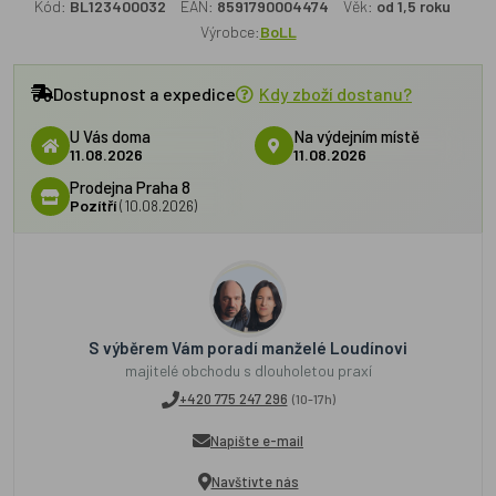
Kód:
BL123400032
EAN:
8591790004474
Věk:
od 1,5 roku
Výrobce:
BoLL
Dostupnost a expedice
Kdy zboží dostanu?
U Vás doma
Na výdejním místě
11.08.2026
11.08.2026
Prodejna Praha 8
Pozítří
(10.08.2026)
S výběrem Vám poradí manželé Loudínovi
majitelé obchodu s dlouholetou praxí
+420 775 247 296
(10-17h)
Napište e-mail
Navštivte nás