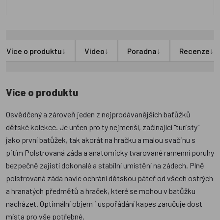
↓
↓
↓
↓
Více o produktu
Video
Poradna
Recenze
Více o produktu
Osvědčený a zároveň jeden z nejprodávanějších baťůžků
dětské kolekce. Je určen pro ty nejmenší, začínající "turisty"
jako první batůžek, tak akorát na hračku a malou svačinu s
pitím Polstrovaná záda a anatomicky tvarované ramenní poruhy
bezpečně zajistí dokonalé a stabilní umístění na zádech. Plně
polstrovaná záda navíc ochrání dětskou páteř od všech ostrých
a hranatých předmětů a hraček, které se mohou v batůžku
nacházet. Optimální objem i uspořádání kapes zaručuje dost
místa pro vše potřebné.