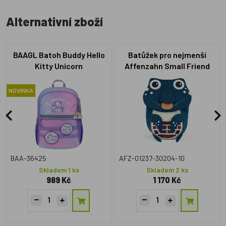
Alternativní zboží
BAAGL Batoh Buddy Hello
Batůžek pro nejmenší
Kitty Unicorn
Affenzahn Small Friend
Turtle modrý
NOVINKA
BAA-36425
AFZ-01237-30204-10
Skladem 1 ks
Skladem 2 ks
989 Kč
1 170 Kč