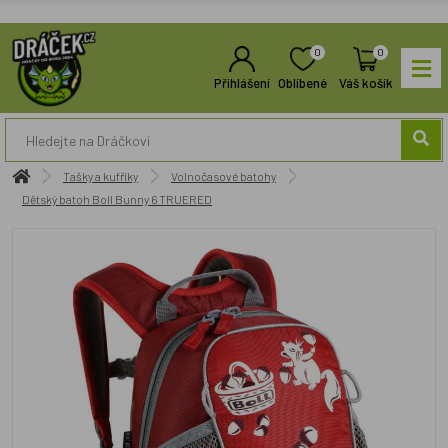
0
0
Přihlášení
Oblíbené
Váš košík
Tašky a kufříky
Volnočasové batohy
Dětský batoh Boll Bunny 6 TRUERED