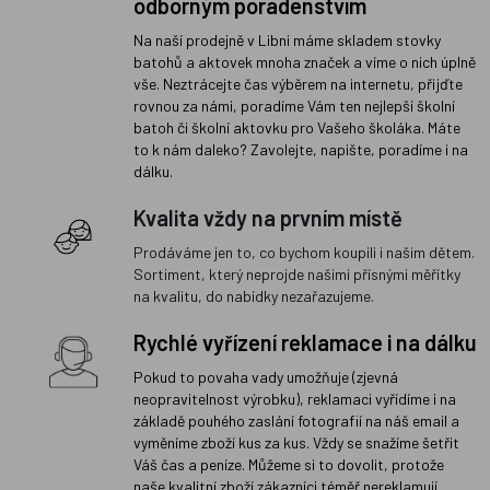
odborným poradenstvím
Na naší prodejně v Libni máme skladem stovky
batohů a aktovek mnoha značek a víme o nich úplně
vše. Neztrácejte čas výběrem na internetu, přijďte
rovnou za námi, poradíme Vám ten nejlepší školní
batoh či školní aktovku pro Vašeho školáka. Máte
to k nám daleko? Zavolejte, napište, poradíme i na
dálku.
Kvalita vždy na prvním místě
Prodáváme jen to, co bychom koupili i našim dětem.
Sortiment, který neprojde našimi přísnými měřítky
na kvalitu, do nabídky nezařazujeme.
Rychlé vyřízení reklamace i na dálku
Pokud to povaha vady umožňuje (zjevná
neopravitelnost výrobku), reklamaci vyřídíme i na
základě pouhého zaslání fotografií na náš email a
vyměníme zboží kus za kus. Vždy se snažíme šetřit
Váš čas a peníze. Můžeme si to dovolit, protože
naše kvalitní zboží zákazníci téměř nereklamují.