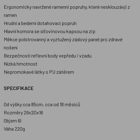
Ergonomicky navržené ramenní popruhy, které nesklouzávjí z
ramen
Hrudní a bederní dotahovací popruh
Hlavní komora se síťovinovou kapsou na zip
Měkce polstrovanný a vyztužený zádový panel pro zdravé
nošení
Bezpečností reflexní body vepředu i vzadu
Nízká hmotnost
Nepromokavé látky s PU zátěrem
SPECIFIKACE
Od výšky cca 85cm, cca od 18 měsíců
Rozměry 29x20x16
Objem 6l
Váha 220g