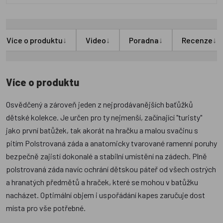
↓
↓
↓
↓
Více o produktu
Video
Poradna
Recenze
Více o produktu
Osvědčený a zároveň jeden z nejprodávanějších baťůžků
dětské kolekce. Je určen pro ty nejmenší, začínající "turisty"
jako první batůžek, tak akorát na hračku a malou svačinu s
pitím Polstrovaná záda a anatomicky tvarované ramenní poruhy
bezpečně zajistí dokonalé a stabilní umístění na zádech. Plně
polstrovaná záda navíc ochrání dětskou páteř od všech ostrých
a hranatých předmětů a hraček, které se mohou v batůžku
nacházet. Optimální objem i uspořádání kapes zaručuje dost
místa pro vše potřebné.