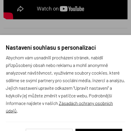
Poradna
Nastavení souhlasu s personalizací
Abychom vám usnadnili procházení stránek, nabídli
přizpůsobený obsah nebo reklamu a mohli anonymně
analyzovat návštěvnost, využíváme soubory cookies, které
sdílíme se svými partnery pro sociální média, inzerci a analýzu.
Náš sortiment dokonale známe a rádi Vám poradíme
Jejich nastavení upravíte odkazem "Upravit nastavení" a
s výběrem (Po–Pá, 10–17 hod).
kdykoliv jej můžete změnit v patičce webu. Podrobnější
Jsme tu vždy rádi pro Vás! Váš rodinný obchod
informace najdete v našich
Zásadách ochrany osobních
Dráček.cz
údajů
.
Položit dotaz