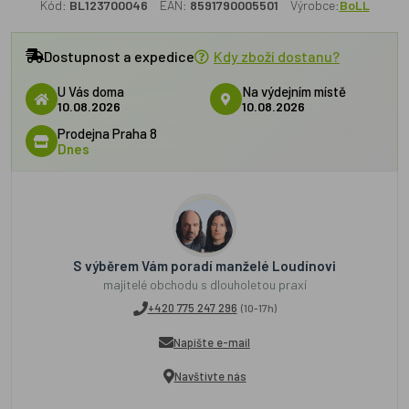
Kód:
BL123700046
EAN:
8591790005501
Výrobce:
BoLL
Dostupnost a expedice
Kdy zboží dostanu?
U Vás doma
Na výdejním místě
10.08.2026
10.08.2026
Prodejna Praha 8
Dnes
S výběrem Vám poradí manželé Loudínovi
majitelé obchodu s dlouholetou praxí
+420 775 247 296
(10-17h)
Napište e-mail
Navštivte nás