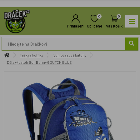
0
0
Přihlášení
Oblíbené
Váš košík
Tašky a kufříky
Volnočasové batohy
Dětský batoh Boll Bunny 6 DUTCH BLUE