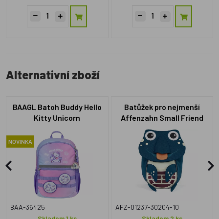
Alternativní zboží
BAAGL Batoh Buddy Hello
Batůžek pro nejmenší
Kitty Unicorn
Affenzahn Small Friend
Turtle modrý
NOVINKA
BAA-36425
AFZ-01237-30204-10
Skladem 1 ks
Skladem 2 ks