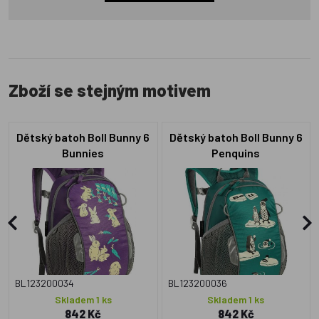
Zboží se stejným motivem
Dětský batoh Boll Bunny 6
Dětský batoh Boll Bunny 6
Bunnies
Penquins
BL123200034
BL123200036
Skladem 1 ks
Skladem 1 ks
842 Kč
842 Kč