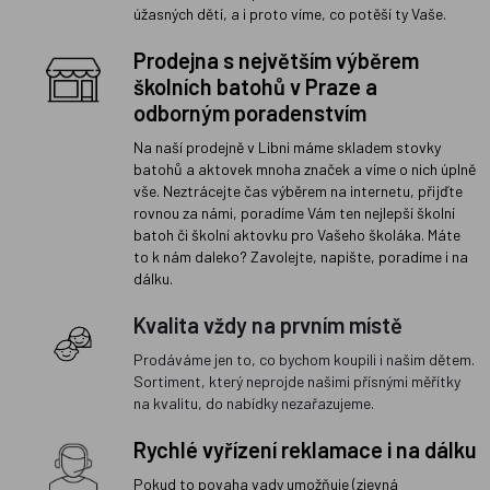
úžasných dětí, a i proto víme, co potěší ty Vaše.
Prodejna s největším výběrem
školních batohů v Praze a
odborným poradenstvím
Na naší prodejně v Libni máme skladem stovky
batohů a aktovek mnoha značek a víme o nich úplně
vše. Neztrácejte čas výběrem na internetu, přijďte
rovnou za námi, poradíme Vám ten nejlepší školní
batoh či školní aktovku pro Vašeho školáka. Máte
to k nám daleko? Zavolejte, napište, poradíme i na
dálku.
Kvalita vždy na prvním místě
Prodáváme jen to, co bychom koupili i našim dětem.
Sortiment, který neprojde našimi přísnými měřítky
na kvalitu, do nabídky nezařazujeme.
Rychlé vyřízení reklamace i na dálku
Pokud to povaha vady umožňuje (zjevná