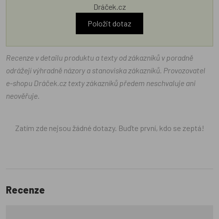
Dráček.cz
Položit dotaz
Recenze v detailu produktu a texty od zákazníků v poradně
odrážejí výhradně názory a stanoviska zákazníků. Provozovatel
e-shopu Dráček.cz texty zákazníků předem neschvaluje ani
neověřuje.
Zatím zde nejsou žádné dotazy. Buďte první, kdo se zeptá!
Recenze