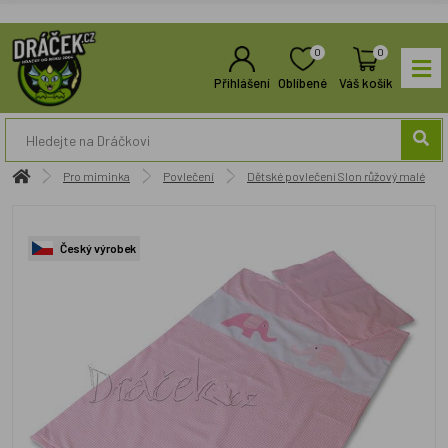
0
0
Přihlášení
Oblíbené
Váš košík
Pro miminka
Povlečení
Dětské povlečení Slon růžový malé
Český výrobek