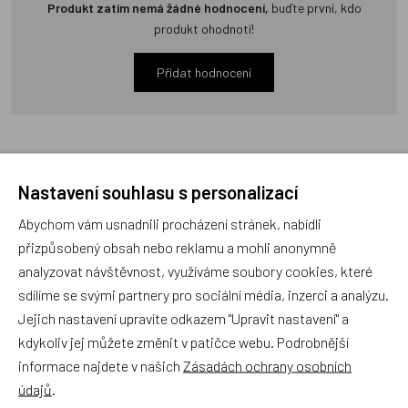
Produkt zatím nemá žádné hodnocení,
buďte první, kdo
produkt ohodnotí!
Přidat hodnocení
Nastavení souhlasu s personalizací
Zboží se stejným motivem
Abychom vám usnadnili procházení stránek, nabídli
přizpůsobený obsah nebo reklamu a mohli anonymně
Mantinel Slon růžový
analyzovat návštěvnost, využíváme soubory cookies, které
sdílíme se svými partnery pro sociální média, inzerci a analýzu.
Jejich nastavení upravíte odkazem "Upravit nastavení" a
Český výrobek
kdykoliv jej můžete změnit v patičce webu. Podrobnější
informace najdete v našich
Zásadách ochrany osobních
údajů
.