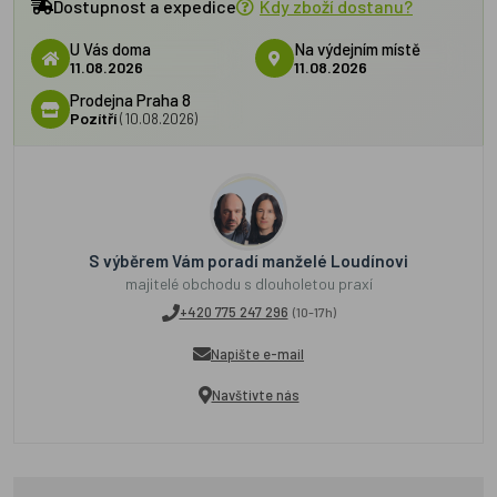
Dostupnost a expedice
Kdy zboží dostanu?
U Vás doma
Na výdejním místě
11.08.2026
11.08.2026
Prodejna Praha 8
Pozítří
(10.08.2026)
S výběrem Vám poradí manželé Loudínovi
majitelé obchodu s dlouholetou praxí
+420 775 247 296
(10-17h)
Napište e-mail
Navštivte nás