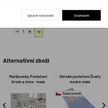
L14.7a
Upravit nastavení
Souhlasím
Skladem 4 ks
499 Kč
Alternativní zboží
Matějovský, Povlečení
Dětské povlečení Žirafy
Krtek a zima - malé
modré malé
Český výrobek