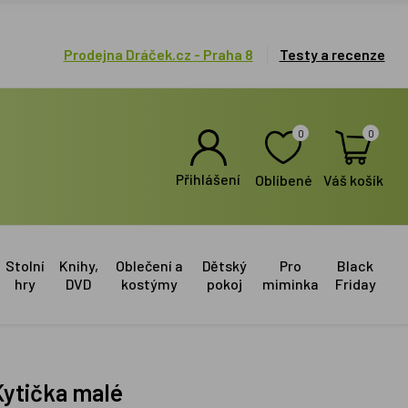
Prodejna Dráček.cz - Praha 8
Testy a recenze
0
0
Přihlášení
Oblíbené
Váš košík
Stolní
Knihy,
Oblečení a
Dětský
Pro
Black
hry
DVD
kostýmy
pokoj
miminka
Friday
Kytička malé