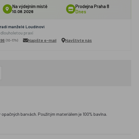
Na výdejním místě
Prodejna Praha 8
10.08.2026
Dnes
adí manželé Loudínovi
 dlouholetou praxí
296
Napište e-mail
Navštivte nás
(10-17h)
o v opačných barvách. Použitým materiálem je 100% bavlna.