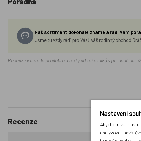
Poradna
Náš sortiment dokonale známe a rádi Vám pora
Jsme tu vždy rádi pro Vás! Váš rodinný obchod Drá
Recenze v detailu produktu a texty od zákazníků v poradně odrá
Nastavení souh
Recenze
Abychom vám usnadn
analyzovat návštěvn
inzerci a analýzu. J