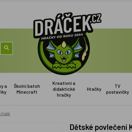
Kreativní a
ky a
Školní batoh
TV
didaktické
Hračky
říky
Minecraft
postavičky
hračky
 malé
Dětské povlečení 