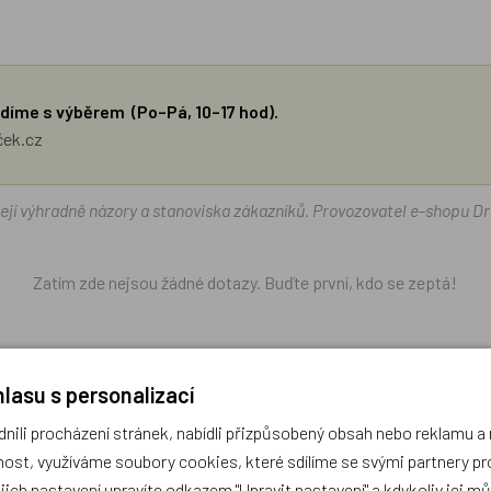
díme s výběrem (Po–Pá, 10–17 hod).
ček.cz
žejí výhradně názory a stanoviska zákazníků. Provozovatel e-shopu D
Zatím zde nejsou žádné dotazy. Buďte první, kdo se zeptá!
lasu s personalizací
ili procházení stránek, nabídli přizpůsobený obsah nebo reklamu 
ost, využíváme soubory cookies, které sdílíme se svými partnery pro
ejich nastavení upravíte odkazem "Upravit nastavení" a kdykoliv jej m