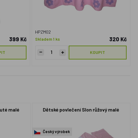
HPZM02
399 Kč
320 Kč
Skladem 1 ks
PIT
KOUPIT
luté malé
Dětské povlečení Slon růžový malé
Český výrobek