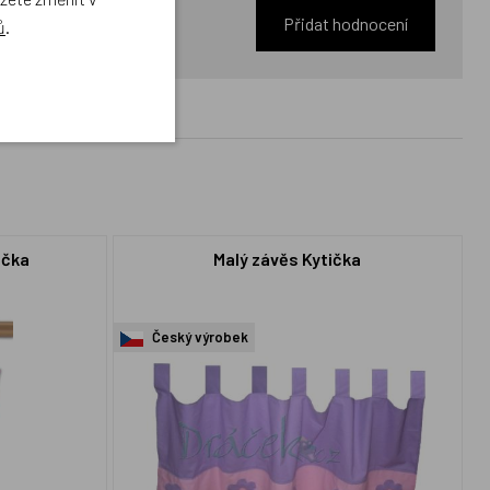
Přidat hodnocení
ů
.
ička
Malý závěs Kytička
Český výrobek