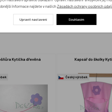
cení,
buďte první, kdo produkt ohodnotí!
obnější informace najdete v našich
Zásadách ochrany osobních údaj
Upravit nastavení
Souhlasím
šňůra Kytička dřevěná
Kapsář do školky Kyt
obek
Český výrobek