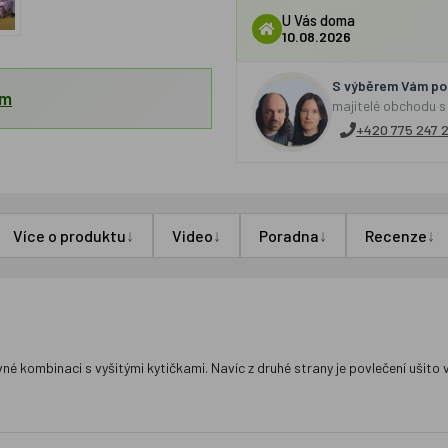
U Vás doma
10.08.2026
S výběrem Vám por
em
majitelé obchodu s
+420 775 247 
↓
↓
↓
↓
Více o produktu
Video
Poradna
Recenze
né kombinaci s vyšitými kytičkami. Navíc z druhé strany je povlečení ušit