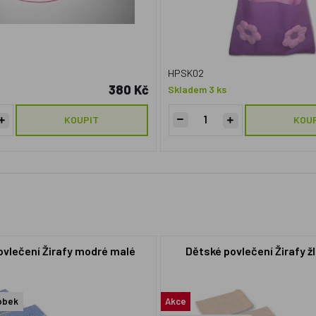
HPSK02
380 Kč
Skladem 3 ks
KOUPIT
KOU
ovlečení Žirafy modré malé
Dětské povlečení Žirafy ž
obek
Akce