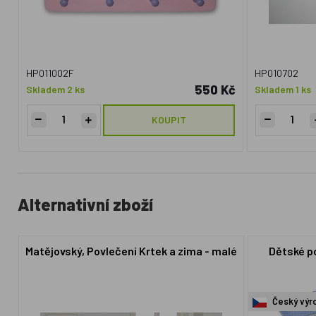
HP011002F
HP010702
550 Kč
Skladem 2 ks
Skladem 1 ks
KOUPIT
Alternativní zboží
Matějovský, Povlečení Krtek a zima - malé
Dětské p
Český výr