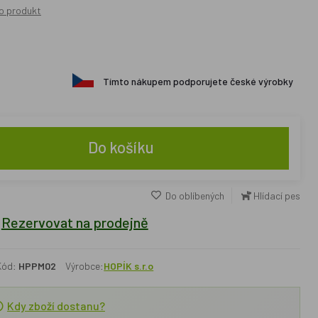
o produkt
Tímto nákupem podporujete české výrobky
Do košíku
Do oblíbených
Hlídací pes
Rezervovat na prodejně
Kód:
HPPM02
Výrobce:
HOPÍK s.r.o
Kdy zboží dostanu?