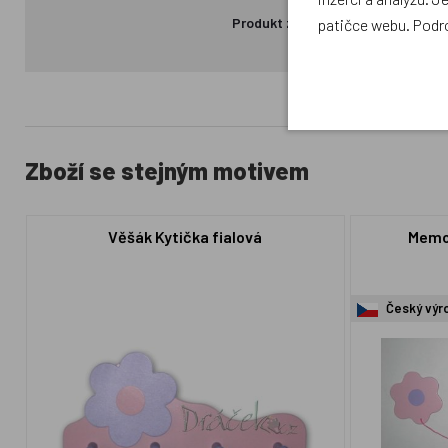
Produkt zatím nemá žádné hodno
patičce webu. Podr
Zboží se stejným motivem
Věšák Kytička fialová
Memo
Český výr