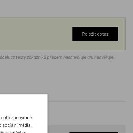
Položit dotaz
ráček.cz texty zákazníků předem neschvaluje ani neověřuje.
a mohli anonymně
 sociální média,
ůžete změnit v