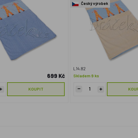
Český výrobek
L14.82
699 Kč
Skladem 9 ks
KOUPIT
KOU