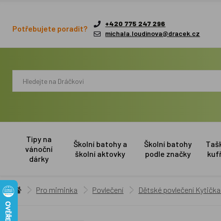
+420 775 247 296
Potřebujete poradit?
michala.loudinova@dracek.cz
Tipy na
Školní batohy a
Školní batohy
Taš
vánoční
školní aktovky
podle značky
kuf
dárky
Pro miminka
Povlečení
Dětské povlečení Kytička