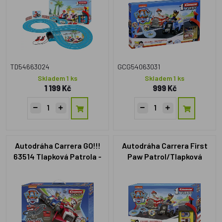
TD54663024
GCG54063031
Skladem 1 ks
Skladem 1 ks
1 199 Kč
999 Kč
Autodráha Carrera GO!!!
Autodráha Carrera First
63514 Tlapková Patrola -
Paw Patrol/Tlapková
Paw Patrol 4,3m + 2
Patrola
formule