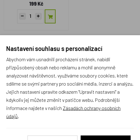
199 Kč
1
Nastavení souhlasu s personalizací
Abychom vám usnadnili procházení stránek, nabídli
přizpůsobený obsah nebo reklamu a mohli anonymně
Rodinný český obchod s 20 letou
analyzovat návštěvnost, využíváme soubory cookies, které
tradicí
sdílíme se svými partnery pro sociální média, inzerci a analýzu.
Děláme naši práci poctivě a rádi a doufáme, že je to
Jejich nastavení upravíte odkazem "Upravit nastavení" a
znát. Osobní přístup ke každému zákazníkovi je
kdykoliv jej můžete změnit v patičce webu. Podrobnější
základem našeho podnikání. Jsme rodiče dvou
informace najdete v našich
Zásadách ochrany osobních
úžasných dětí, a i proto víme, co potěší ty Vaše.
údajů
.
Prodejna s největším výběrem
školních batohů v Praze a
odborným poradenstvím