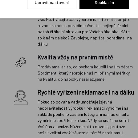
Upravit nastavení
Souhlasím
Na naší prodejně v Libni máme skladem stovky
batohů a aktovek mnoha značek a víme o nich úplně
vše. Neztrácejte čas výběrem na internetu, přijďte
rovnou za námi, poradíme Vám ten nejlepší školní
batoh či školní aktovku pro Vašeho školáka. Máte
to k nám daleko? Zavolejte, napište, poradíme i na
dálku.
Kvalita vždy na prvním místě
Prodáváme jen to, co bychom koupili i našim dětem.
Sortiment, který neprojde našimi přísnými měřítky
na kvalitu, do nabídky nezařazujeme.
Rychlé vyřízení reklamace i na dálku
Pokud to povaha vady umožňuje (zjevná
neopravitelnost výrobku), reklamaci vyřídíme i na
základě pouhého zaslání fotografií na náš email a
vyměníme zboží kus za kus. Vždy se snažíme šetřit
Váš čas a peníze. Můžeme si to dovolit, protože
naše kvalitní zboží zákazníci téměř nereklamují.