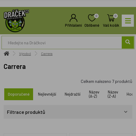
0
0
Přihlášení
Oblíbené
Váš košík
Výrobci
Carrera
Carrera
Celkem nalezeno
7
produktů
Název
Název
Doporučené
Nejlevnější
Nejdražší
Hodn
(A-Z)
(Z-A)
Filtrace produktů