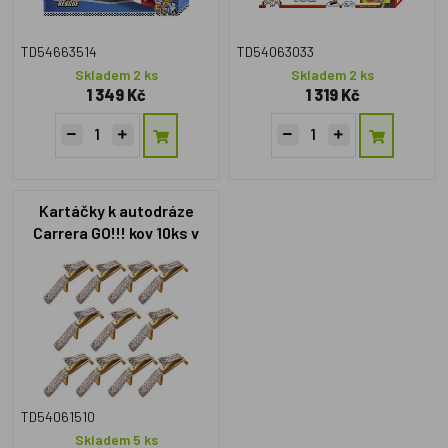
TD54663514
TD54063033
Skladem 2 ks
Skladem 2 ks
1 349 Kč
1 319 Kč
Kartáčky k autodráze
Carrera GO!!! kov 10ks v
sáčku
TD54061510
Skladem 5 ks