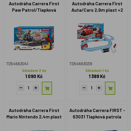
Autodráha Carrera First
Autodráha Carrera First
Paw Patrol/Tlapková
Auta/Cars 2,9m plast +2
Patrola 2,4m plast +2 auta
auta na bat. v krabici
na bat. v krabici
50x30x7cm
50x30x7cm
TD54663041
TD54663039
Skladem 2 ks
Skladem 1 ks
1 090 Kč
1 389 Kč
Autodráha Carrera First
Autodráha Carrera FIRST -
Mario Nintendo 2,4m plast
63031 Tlapková patrola
+2 auta na bat. v krabici
50x30x7cm