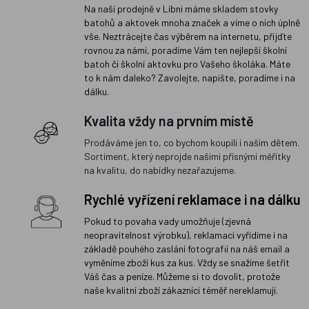
Na naší prodejně v Libni máme skladem stovky
batohů a aktovek mnoha značek a víme o nich úplně
vše. Neztrácejte čas výběrem na internetu, přijďte
rovnou za námi, poradíme Vám ten nejlepší školní
batoh či školní aktovku pro Vašeho školáka. Máte
to k nám daleko? Zavolejte, napište, poradíme i na
dálku.
Kvalita vždy na prvním místě
Prodáváme jen to, co bychom koupili i našim dětem.
Sortiment, který neprojde našimi přísnými měřítky
na kvalitu, do nabídky nezařazujeme.
Rychlé vyřízení reklamace i na dálku
Pokud to povaha vady umožňuje (zjevná
neopravitelnost výrobku), reklamaci vyřídíme i na
základě pouhého zaslání fotografií na náš email a
vyměníme zboží kus za kus. Vždy se snažíme šetřit
Váš čas a peníze. Můžeme si to dovolit, protože
naše kvalitní zboží zákazníci téměř nereklamují.