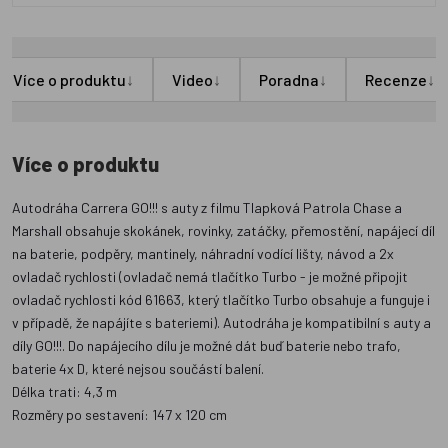
↓
↓
↓
↓
Více o produktu
Video
Poradna
Recenze
Více o produktu
Autodráha Carrera GO!!! s auty z filmu Tlapková Patrola Chase a
Marshall obsahuje skokánek, rovinky, zatáčky, přemostění, napájecí díl
na baterie, podpěry, mantinely, náhradní vodící lišty, návod a 2x
ovladač rychlosti (ovladač nemá tlačítko Turbo - je možné připojit
ovladač rychlosti kód 61663, který tlačítko Turbo obsahuje a funguje i
v případě, že napájíte s bateriemi). Autodráha je kompatibilní s auty a
díly GO!!!. Do napájecího dílu je možné dát buď baterie nebo trafo,
baterie 4x D, které nejsou součástí balení.
Délka trati: 4,3 m
Rozměry po sestavení: 147 x 120 cm