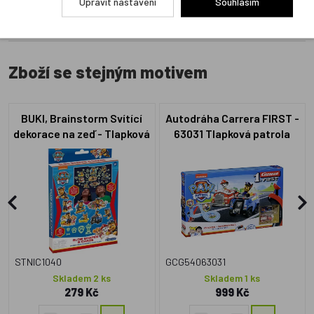
Upravit nastavení
Souhlasím
Zboží se stejným motivem
BUKI, Brainstorm Svítící
Autodráha Carrera FIRST -
dekorace na zeď - Tlapková
63031 Tlapková patrola
patrola
STNIC1040
GCG54063031
Skladem 2 ks
Skladem 1 ks
279 Kč
999 Kč