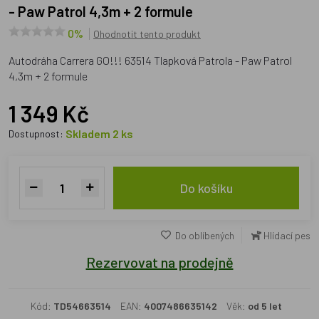
- Paw Patrol 4,3m + 2 formule
0%
Ohodnotit tento produkt
Autodráha Carrera GO!!! 63514 Tlapková Patrola - Paw Patrol
4,3m + 2 formule
1 349 Kč
Skladem 2 ks
Dostupnost:
Do košíku
Do oblíbených
Hlídací pes
Rezervovat na prodejně
Kód:
TD54663514
EAN:
4007486635142
Věk:
od 5 let