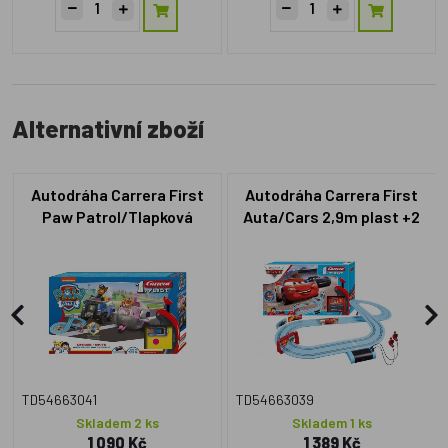
Alternativní zboží
Autodráha Carrera First
Autodráha Carrera First
Paw Patrol/Tlapková
Auta/Cars 2,9m plast +2
Patrola 2,4m plast +2 auta
auta na bat. v krabici
na bat. v krabici
50x30x7cm
50x30x7cm
TD54663041
TD54663039
Skladem 2 ks
Skladem 1 ks
1 090 Kč
1 389 Kč