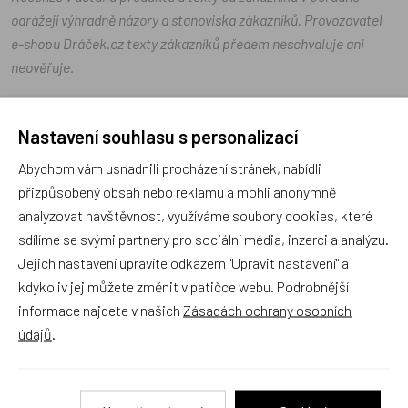
odrážejí výhradně názory a stanoviska zákazníků. Provozovatel
e-shopu Dráček.cz texty zákazníků předem neschvaluje ani
neověřuje.
Zatím zde nejsou žádné dotazy. Buďte první, kdo se zeptá!
Nastavení souhlasu s personalizací
Abychom vám usnadnili procházení stránek, nabídli
přizpůsobený obsah nebo reklamu a mohli anonymně
analyzovat návštěvnost, využíváme soubory cookies, které
sdílíme se svými partnery pro sociální média, inzerci a analýzu.
Recenze
Jejich nastavení upravíte odkazem "Upravit nastavení" a
kdykoliv jej můžete změnit v patičce webu. Podrobnější
Produkt zatím nemá žádné hodnocení,
buďte první, kdo
informace najdete v našich
Zásadách ochrany osobních
produkt ohodnotí!
údajů
.
Přidat hodnocení