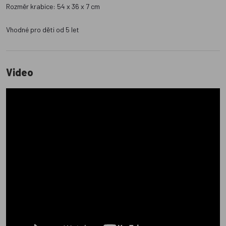
Rozměr krabice: 54 x 36 x 7 cm
Vhodné pro děti od 5 let
Video