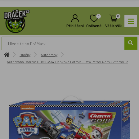
0
0
Přihlášení
Oblíbené
Váš košík
Hračky
Autodráhy
Autodráha Carrera GO!!! 63514 Tlapková Patrola - Paw Patrol 4,3m + 2 formule