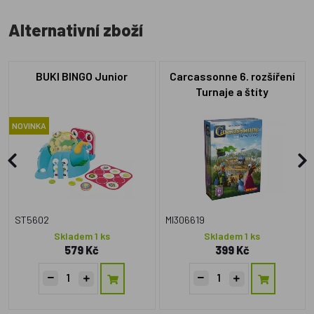
Alternativní zboží
BUKI BINGO Junior
Carcassonne 6. rozšíření
Turnaje a štíty
NOVINKA
ST5602
MI306619
Skladem 1 ks
Skladem 1 ks
579 Kč
399 Kč