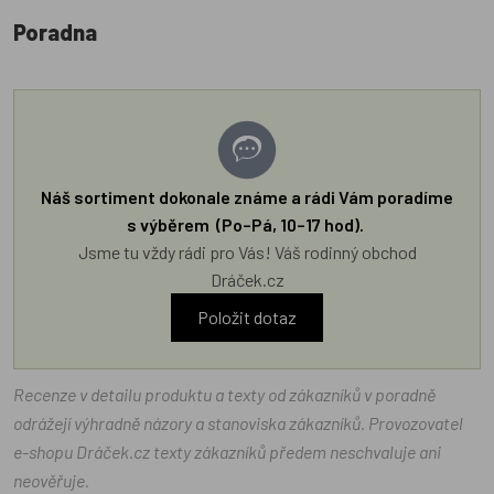
Poradna
Náš sortiment dokonale známe a rádi Vám poradíme
s výběrem (Po–Pá, 10–17 hod).
Jsme tu vždy rádi pro Vás! Váš rodinný obchod
Dráček.cz
Položit dotaz
Recenze v detailu produktu a texty od zákazníků v poradně
odrážejí výhradně názory a stanoviska zákazníků. Provozovatel
e-shopu Dráček.cz texty zákazníků předem neschvaluje ani
neověřuje.