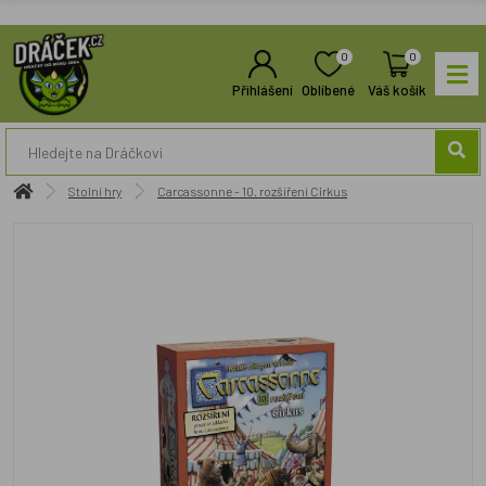
0
0
Přihlášení
Oblíbené
Váš košík
Stolní hry
Carcassonne - 10. rozšíření Cirkus