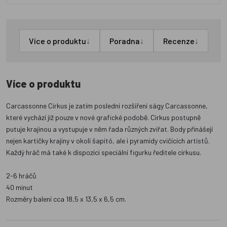
↓
↓
↓
Více o produktu
Poradna
Recenze
Více o produktu
Carcassonne Cirkus je zatím poslední rozšíření ságy Carcassonne,
které vychází již pouze v nové grafické podobě. Cirkus postupně
putuje krajinou a vystupuje v něm řada různých zvířat. Body přinášejí
nejen kartičky krajiny v okolí šapitó, ale i pyramidy cvičících artistů.
Každý hráč má také k dispozici speciální figurku ředitele cirkusu.
2-6 hráčů
40 minut
Rozměry balení cca 18,5 x 13,5 x 6,5 cm.