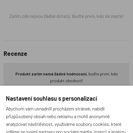
Zatím zde nejsou žádné dotazy. Buďte první, kdo se zeptá!
Recenze
Produkt zatím nemá žádné hodnocení,
buďte první, kdo
produkt ohodnotí!
Přidat hodnocení
Nastavení souhlasu s personalizací
Abychom vám usnadnili procházení stránek, nabídli
přizpůsobený obsah nebo reklamu a mohli anonymně
analyzovat návštěvnost, využíváme soubory cookies, které
sdílíme se svými partnery pro sociální média, inzerci a analýzu.