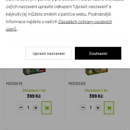
Zboží se stejným motivem
Jejich nastavení upravíte odkazem "Upravit nastavení" a
kdykoliv jej můžete změnit v patičce webu. Podrobnější
informace najdete v našich
Zásadách ochrany osobních
Carcassonne 6. rozšíření
Carcassonne 3. rozšíření
údajů
.
Turnaje a štíty
Víla a drak
Upravit nastavení
Souhlasím
MI306619
MI306589
Skladem 1 ks
Skladem 1 ks
399 Kč
399 Kč