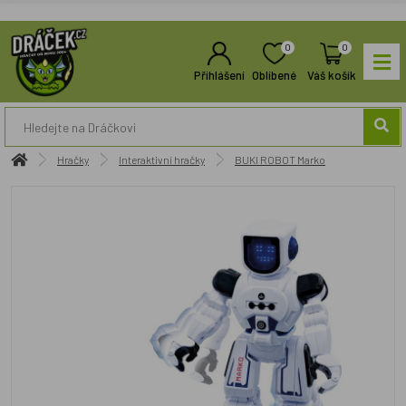
0
0
Přihlášení
Oblíbené
Váš košík
Hračky
Interaktivní hračky
BUKI ROBOT Marko