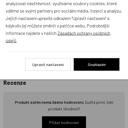
analyzovat návštěvnost, využíváme soubory cookies, které
Recenze v detailu produktu a texty od zákazníků v poradně
sdílíme se svými partnery pro sociální média, inzerci a analýzu.
odrážejí výhradně názory a stanoviska zákazníků. Provozovatel
Jejich nastavení upravíte odkazem "Upravit nastavení" a
e-shopu Dráček.cz texty zákazníků předem neschvaluje ani
kdykoliv jej můžete změnit v patičce webu. Podrobnější
neověřuje.
informace najdete v našich
Zásadách ochrany osobních
údajů
.
Zatím zde nejsou žádné dotazy. Buďte první, kdo se zeptá!
Upravit nastavení
Souhlasím
Recenze
Produkt zatím nemá žádné hodnocení,
buďte první, kdo
produkt ohodnotí!
Přidat hodnocení