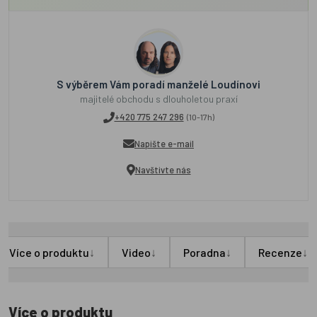
S výběrem Vám poradí manželé Loudínovi
majitelé obchodu s dlouholetou praxí
+420 775 247 296
(10-17h)
Napište e-mail
Navštivte nás
↓
↓
↓
↓
Více o produktu
Video
Poradna
Recenze
Více o produktu