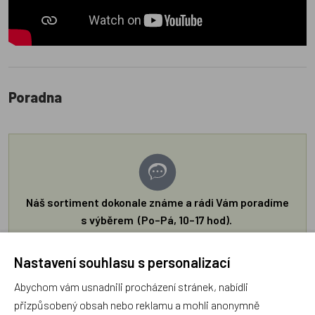
Poradna
Náš sortiment dokonale známe a rádi Vám poradíme
s výběrem (Po–Pá, 10–17 hod).
Jsme tu vždy rádi pro Vás! Váš rodinný obchod
Dráček.cz
Nastavení souhlasu s personalizací
Položit dotaz
Abychom vám usnadnili procházení stránek, nabídli
přizpůsobený obsah nebo reklamu a mohli anonymně