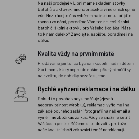
Na naší prodejně v Libni máme skladem stovky
batohů a aktovek mnoha značek a víme o nich úplně
vše. Neztrácejte čas výběrem na internetu, přijďte
rovnou za námi, poradíme Vám ten nejlepší školní
batoh či školní aktovku pro Vašeho školáka. Máte
to k nám daleko? Zavolejte, napište, poradíme i na
dálku.
Kvalita vždy na prvním místě
Prodáváme jen to, co bychom koupili i našim dětem.
Sortiment, který neprojde našimi přísnými měřítky
na kvalitu, do nabídky nezařazujeme.
Rychlé vyřízení reklamace i na dálku
Pokud to povaha vady umožňuje (zjevná
neopravitelnost výrobku), reklamaci vyřídíme i na
základě pouhého zaslání fotografií na náš email a
vyměníme zboží kus za kus. Vždy se snažíme šetřit
Váš čas a peníze. Můžeme si to dovolit, protože
naše kvalitní zboží zákazníci téměř nereklamují.