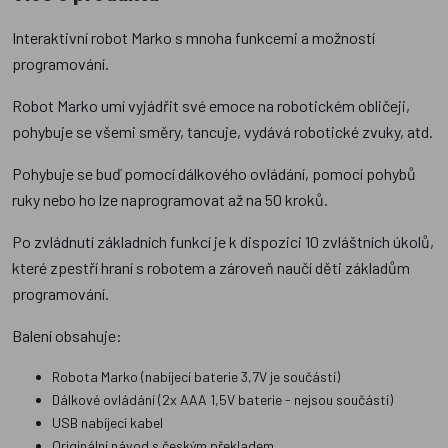
Interaktivní robot Marko s mnoha funkcemi a možností
programování.
Robot Marko umí vyjádřit své emoce na robotickém obličeji,
pohybuje se všemi směry, tancuje, vydává robotické zvuky, atd.
Pohybuje se buď pomocí dálkového ovládání, pomocí pohybů
ruky nebo ho lze naprogramovat až na 50 kroků.
Po zvládnutí základních funkcí je k dispozici 10 zvláštních úkolů,
které zpestří hraní s robotem a zároveň naučí děti základům
programování.
Balení obsahuje:
Robota Marko (nabíjecí baterie 3,7V je součástí)
Dálkové ovládání (2x AAA 1,5V baterie - nejsou součástí)
USB nabíjecí kabel
Originální návod s českým překladem