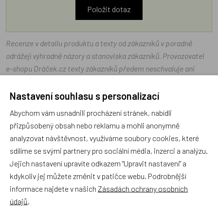
Položit dotaz
Recenze v detailu produktu a texty od zákazníků v poradně
odrážejí výhradně názory a stanoviska zákazníků. Provozovatel
e-shopu Dráček.cz texty zákazníků předem neschvaluje ani
neověřuje.
Nastavení souhlasu s personalizací
Abychom vám usnadnili procházení stránek, nabídli
Zatím zde nejsou žádné dotazy. Buďte první, kdo se zeptá!
přizpůsobený obsah nebo reklamu a mohli anonymně
analyzovat návštěvnost, využíváme soubory cookies, které
sdílíme se svými partnery pro sociální média, inzerci a analýzu.
Jejich nastavení upravíte odkazem "Upravit nastavení" a
Recenze
kdykoliv jej můžete změnit v patičce webu. Podrobnější
informace najdete v našich
Zásadách ochrany osobních
údajů
.
Produkt zatím nemá žádné hodnocení,
buďte první, kdo