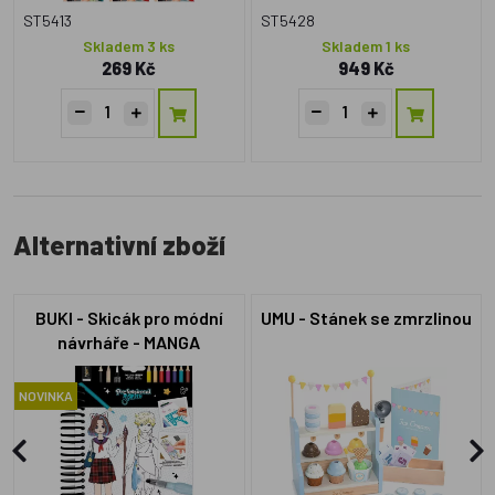
ST5413
ST5428
Skladem 3 ks
Skladem 1 ks
269 Kč
949 Kč
Alternativní zboží
BUKI - Skicák pro módní
UMU - Stánek se zmrzlinou
návrháře - MANGA
NOVINKA