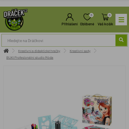
0
0
Přihlášení
Oblíbené
Váš košík
Kreativní a didaktické hračky
Kreativní sady
BUKI Profesionální studio Móda