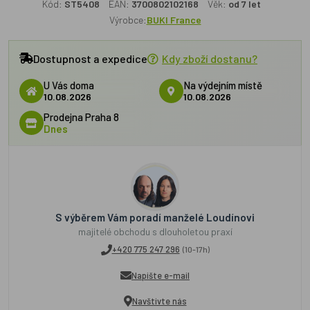
Kód:
ST5408
EAN:
3700802102168
Věk:
od 7 let
Výrobce:
BUKI France
Dostupnost a expedice
Kdy zboží dostanu?
U Vás doma
Na výdejním místě
10.08.2026
10.08.2026
Prodejna Praha 8
Dnes
S výběrem Vám poradí manželé Loudínovi
majitelé obchodu s dlouholetou praxí
+420 775 247 296
(10-17h)
Napište e-mail
Navštivte nás