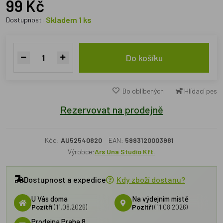
99 Kč
Skladem 1 ks
Dostupnost:
Do košíku
Do oblíbených
Hlídací pes
Rezervovat na prodejně
Kód:
AU52540820
EAN:
5993120003981
Výrobce:
Ars Una Studio Kft.
Dostupnost a expedice
Kdy zboží dostanu?
U Vás doma
Na výdejním místě
Pozítří
(11.08.2026)
Pozítří
(11.08.2026)
Prodejna Praha 8