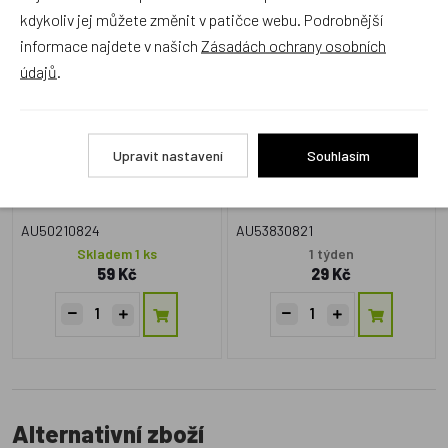
kdykoliv jej můžete změnit v patičce webu. Podrobnější
Ars Una Složka na sešity
Ars Una Jmenovky na
informace najdete v našich
Zásadách ochrany osobních
Černý Panter
sešity Černý Panter
údajů
.
Upravit nastavení
Souhlasím
AU50210824
AU53830821
Skladem 1 ks
1 týden
59 Kč
29 Kč
Alternativní zboží