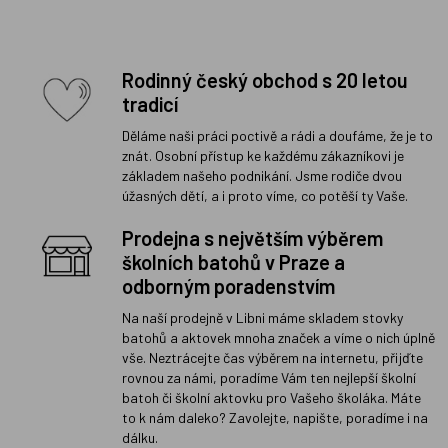
Rodinný český obchod s 20 letou
tradicí
Děláme naši práci poctivě a rádi a doufáme, že je to
znát. Osobní přístup ke každému zákazníkovi je
základem našeho podnikání. Jsme rodiče dvou
úžasných dětí, a i proto víme, co potěší ty Vaše.
Prodejna s největším výběrem
školních batohů v Praze a
odborným poradenstvím
Na naší prodejně v Libni máme skladem stovky
batohů a aktovek mnoha značek a víme o nich úplně
vše. Neztrácejte čas výběrem na internetu, přijďte
rovnou za námi, poradíme Vám ten nejlepší školní
batoh či školní aktovku pro Vašeho školáka. Máte
to k nám daleko? Zavolejte, napište, poradíme i na
dálku.