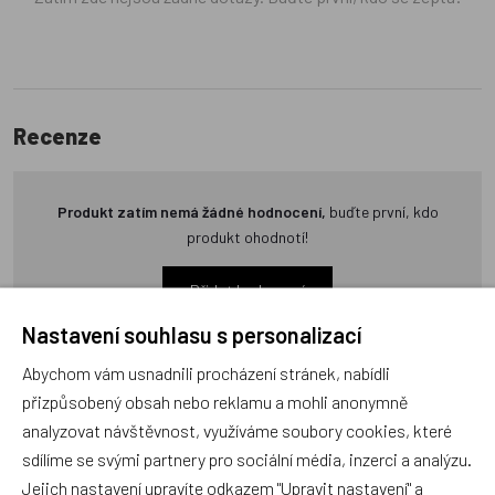
Recenze
Produkt zatím nemá žádné hodnocení,
buďte první, kdo
produkt ohodnotí!
Přidat hodnocení
Nastavení souhlasu s personalizací
Abychom vám usnadnili procházení stránek, nabídli
přizpůsobený obsah nebo reklamu a mohli anonymně
analyzovat návštěvnost, využíváme soubory cookies, které
Zboží se stejným motivem
sdílíme se svými partnery pro sociální média, inzerci a analýzu.
Jejich nastavení upravíte odkazem "Upravit nastavení" a