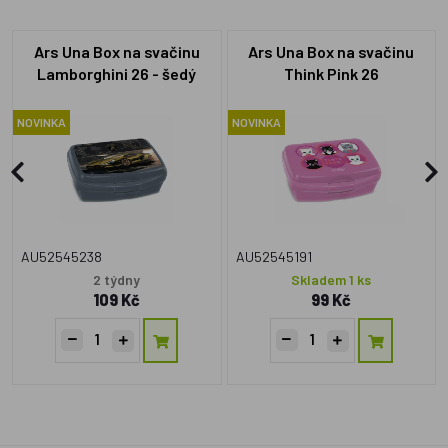
Ars Una Box na svačinu
Ars Una Box na svačinu
Lamborghini 26 - šedý
Think Pink 26
NOVINKA
NOVINKA
AU52545238
AU52545191
2 týdny
Skladem 1 ks
109 Kč
99 Kč