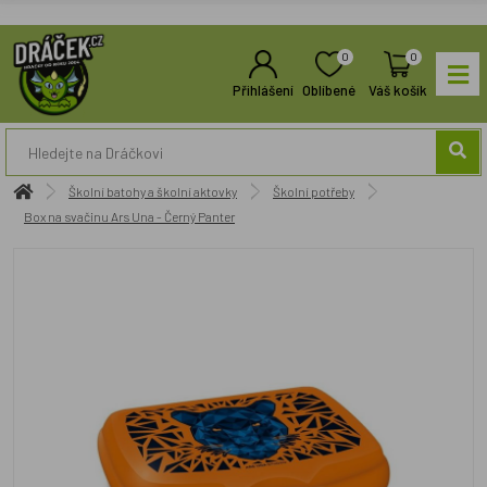
0
0
Přihlášení
Oblíbené
Váš košík
Školní batohy a školní aktovky
Školní potřeby
Box na svačinu Ars Una - Černý Panter