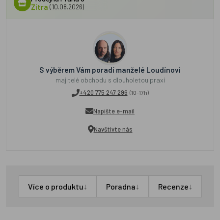
Zítra
(10.08.2026)
S výběrem Vám poradí manželé Loudínovi
majitelé obchodu s dlouholetou praxí
+420 775 247 296
(10-17h)
Napište e-mail
Navštivte nás
↓
↓
↓
Více o produktu
Poradna
Recenze