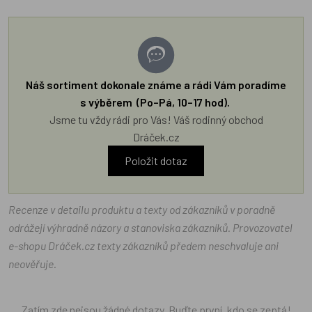
Náš sortiment dokonale známe a rádi Vám poradíme
s výběrem (Po–Pá, 10–17 hod).
Jsme tu vždy rádi pro Vás! Váš rodinný obchod
Dráček.cz
Položit dotaz
Recenze v detailu produktu a texty od zákazníků v poradně
odrážejí výhradně názory a stanoviska zákazníků. Provozovatel
e-shopu Dráček.cz texty zákazníků předem neschvaluje ani
neověřuje.
Zatím zde nejsou žádné dotazy. Buďte první, kdo se zeptá!