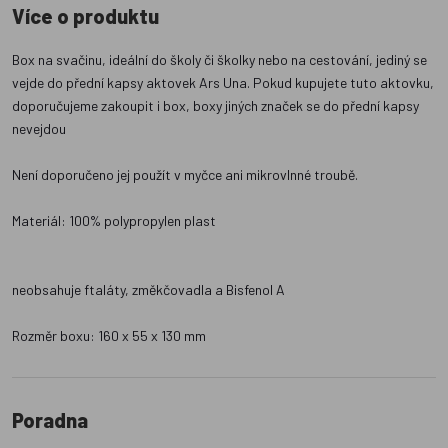
Více o produktu
Box na svačinu, ideální do školy či školky nebo na cestování, jediný se
vejde do přední kapsy aktovek Ars Una. Pokud kupujete tuto aktovku,
doporučujeme zakoupit i box, boxy jiných značek se do přední kapsy
nevejdou
Není doporučeno jej použít v myčce ani mikrovlnné troubě.
Materiál: 100% polypropylen plast
neobsahuje ftaláty, změkčovadla a Bisfenol A
Rozměr boxu: 160 x 55 x 130 mm
Poradna