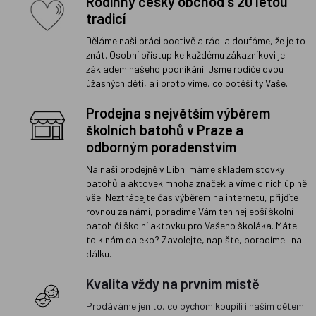
Rodinný český obchod s 20 letou
tradicí
Děláme naši práci poctivě a rádi a doufáme, že je to
znát. Osobní přístup ke každému zákazníkovi je
základem našeho podnikání. Jsme rodiče dvou
úžasných dětí, a i proto víme, co potěší ty Vaše.
Prodejna s největším výběrem
školních batohů v Praze a
odborným poradenstvím
Na naší prodejně v Libni máme skladem stovky
batohů a aktovek mnoha značek a víme o nich úplně
vše. Neztrácejte čas výběrem na internetu, přijďte
rovnou za námi, poradíme Vám ten nejlepší školní
batoh či školní aktovku pro Vašeho školáka. Máte
to k nám daleko? Zavolejte, napište, poradíme i na
dálku.
Kvalita vždy na prvním místě
Prodáváme jen to, co bychom koupili i našim dětem.