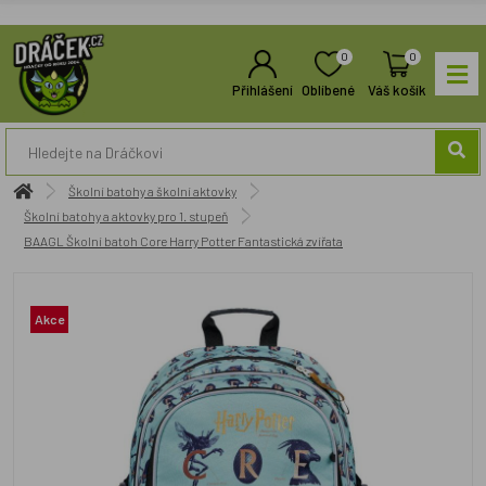
0
0
Přihlášení
Oblíbené
Váš košík
Školní batohy a školní aktovky
Školní batohy a aktovky pro 1. stupeň
BAAGL Školní batoh Core Harry Potter Fantastická zvířata
Akce