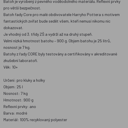
Batoh je vyrobený z pevného voděodolného materiálu. Reflexní prvky
pro větší bezpečnost.
Batoh řady Core pro malé obdivovatele Harryho Pottera s motivem
fantastických zvířat bude sedět všem, kteří nemusí nikomu nic
dokazovat.
Je vhodný od 3. třídy ZŠ a vydrží až na druhý stupeň.
Velmi nízká hmotnost batohu – 900 g. Objem batohu je 25 litrů,
nosnost je 7 kg.
Batohy z řady CORE byly testovány a certifikovány v akreditované
zkušební laboratoři.
Věk: 10+
Určení: pro kluky a holky
Objem: 25 l
Nosnost: 7 kg
Hmotnost: 900 g
Reflexní prvky: ano
Barva: modré
Materiál: 100% recyklovaný polyester