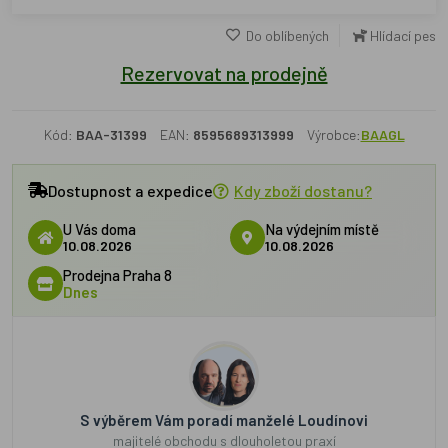
Do oblíbených
Hlídací pes
Rezervovat na prodejně
Kód:
BAA-31399
EAN:
8595689313999
Výrobce:
BAAGL
Dostupnost a expedice
Kdy zboží dostanu?
U Vás doma
Na výdejním místě
10.08.2026
10.08.2026
Prodejna Praha 8
Dnes
S výběrem Vám poradí manželé Loudínovi
majitelé obchodu s dlouholetou praxí