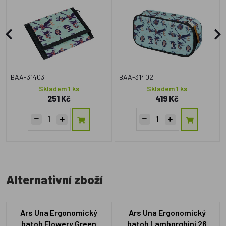
BAA-31403
BAA-31402
Skladem 1 ks
Skladem 1 ks
251 Kč
419 Kč
Alternativní zboží
Ars Una Ergonomický
Ars Una Ergonomický
batoh Flowery Green
batoh Lamborghini 26