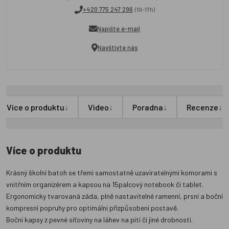
+420 775 247 296
(10-17h)
Napište e-mail
Navštivte nás
↓
↓
↓
↓
Více o produktu
Video
Poradna
Recenze
Více o produktu
Krásný školní batoh se třemi samostatně uzavíratelnými komorami s
vnitřním organizérem a kapsou na 15palcový notebook či tablet.
Ergonomicky tvarovaná záda, plně nastavitelné ramenní, prsní a boční
kompresní popruhy pro optimální přizpůsobení postavě.
Boční kapsy z pevné síťoviny na láhev na pití či jiné drobnosti.