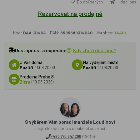
Do oblíbených
Hlídací pes
Rezervovat na prodejně
Kód:
BAA-31404
EAN:
8595689314040
Výrobce:
BAAGL
Dostupnost a expedice
Kdy zboží dostanu?
U Vás doma
Na výdejním místě
Pozítří
(11.08.2026)
Pozítří
(11.08.2026)
Prodejna Praha 8
Zítra
(10.08.2026)
S výběrem Vám poradí manželé Loudínovi
majitelé obchodu s dlouholetou praxí
+420 775 247 296
(10-17h)