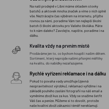
Na naší prodejně v Libni máme skladem stovky
batohů a aktovek mnoha značek a víme o nich úplně
vše. Neztrácejte čas výběrem na internetu, přijďte
rovnou za námi, poradíme Vám ten nejlepší školní
batoh či školní aktovku pro Vašeho školáka. Máte
to k nám daleko? Zavolejte, napište, poradíme i na
dálku.
Kvalita vždy na prvním místě
Prodáváme jen to, co bychom koupili i našim dětem.
Sortiment, který neprojde našimi přísnými měřítky
na kvalitu, do nabídky nezařazujeme.
Rychlé vyřízení reklamace i na dálku
Pokud to povaha vady umožňuje (zjevná
neopravitelnost výrobku), reklamaci vyřídíme i na
základě pouhého zaslání fotografií na náš email a
vyměníme zboží kus za kus. Vždy se snažíme šetřit
Váš čas a peníze. Můžeme si to dovolit, protože
naše kvalitní zboží zákazníci téměř nereklamují.