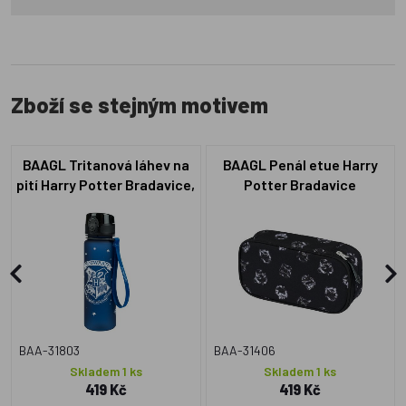
Zboží se stejným motivem
BAAGL Tritanová láhev na
BAAGL Penál etue Harry
pití Harry Potter Bradavice,
Potter Bradavice
500 ml
BAA-31803
BAA-31406
Skladem 1 ks
Skladem 1 ks
419 Kč
419 Kč