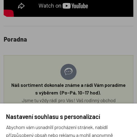
Poradna
Náš sortiment dokonale známe a rádi Vám poradíme
s výběrem (Po–Pá, 10–17 hod).
Jsme tu vždy rádi pro Vás! Váš rodinný obchod
Dráček.cz
Nastavení souhlasu s personalizací
Položit dotaz
Abychom vám usnadnili procházení stránek, nabídli
přizpůsobený obsah nebo reklamu a mohli anonymně