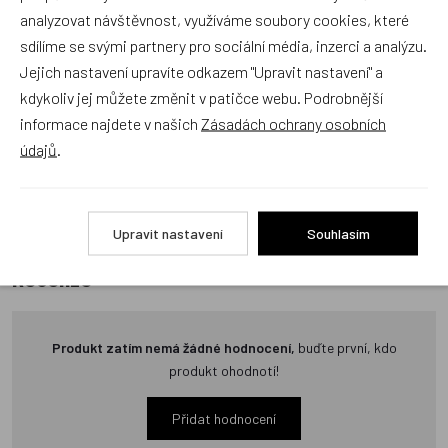
Recenze v detailu produktu a texty od zákazníků v poradně
analyzovat návštěvnost, využíváme soubory cookies, které
odrážejí výhradně názory a stanoviska zákazníků. Provozovatel
sdílíme se svými partnery pro sociální média, inzerci a analýzu.
e-shopu Dráček.cz texty zákazníků předem neschvaluje ani
Jejich nastavení upravíte odkazem "Upravit nastavení" a
neověřuje.
kdykoliv jej můžete změnit v patičce webu. Podrobnější
informace najdete v našich
Zásadách ochrany osobních
údajů
.
Zatím zde nejsou žádné dotazy. Buďte první, kdo se zeptá!
Upravit nastavení
Souhlasím
Recenze
Produkt zatím nemá žádné hodnocení,
buďte první, kdo
produkt ohodnotí!
Přidat hodnocení