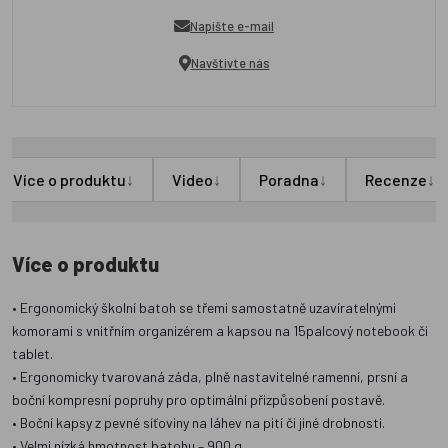
Napište e-mail
Navštivte nás
↓
↓
↓
↓
Více o produktu
Video
Poradna
Recenze
Více o produktu
• Ergonomický školní batoh se třemi samostatně uzavíratelnými
komorami s vnitřním organizérem a kapsou na 15palcový notebook či
tablet.
• Ergonomicky tvarovaná záda, plně nastavitelné ramenní, prsní a
boční kompresní popruhy pro optimální přizpůsobení postavě.
• Boční kapsy z pevné síťoviny na láhev na pití či jiné drobnosti.
• Velmi nízká hmotnost batohu – 900 g.