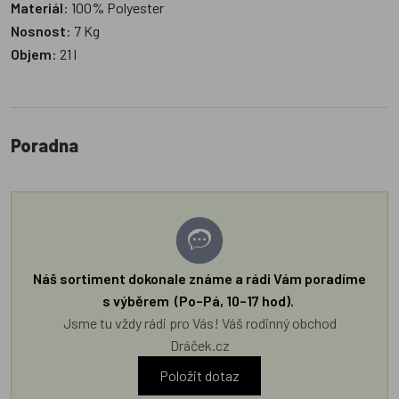
Materiál
: 100% Polyester
Nosnost
: 7 Kg
Objem
: 21 l
Poradna
Náš sortiment dokonale známe a rádi Vám poradíme
s výběrem (Po–Pá, 10–17 hod).
Jsme tu vždy rádi pro Vás! Váš rodinný obchod
Dráček.cz
Položit dotaz