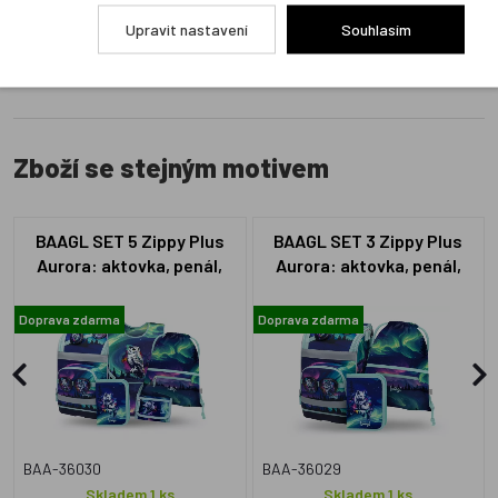
Přidat hodnocení
Upravit nastavení
Souhlasím
Zboží se stejným motivem
BAAGL SET 5 Zippy Plus
BAAGL SET 3 Zippy Plus
Aurora: aktovka, penál,
Aurora: aktovka, penál,
sáček, zástěra, peněženka
sáček GRS
GRS
Doprava zdarma
Doprava zdarma
BAA-36030
BAA-36029
Skladem 1 ks
Skladem 1 ks