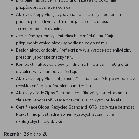
přizpůsobit postavě školáka.
Aktovka Zippy Plus je vybavena odnímatelným bederním
pásem, přehledným vnitřním organizérem a speciální
termokapsou na svačinu.
Jedinečný systém vyměnitelných odznáčků umožňuje
přizpůsobit vzhled aktovky podle nálady a zájmů.
Design aktovky doplňují reflexní prvky a vysoce spolehlivé zipy
prestižní japonské značky YKK.
Kompaktní aktovka s pevným dnem a hmotností 1 150 g drží
stabilní tvar a samostatně stojí.
Aktovka Zippy Plus s objemem 21 l a nosností 7 kg je vyrobena z
recyklovaného, voděodolného materiálu.
Aktovky z řady Zippy Plus jsou certifikovány akreditovanou
zkušební laboratoří, která potvrzuje jejich vysokou kvalitu.
Certifikace Global Recycled Standard (GRS) potvrzuje šetrnost
k životnímu prostředí a splnění vysokých sociálních a
ekologických požadavků.
Rozměr
: 28 x 37 x 20