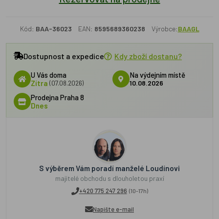
Kód:
BAA-36023
EAN:
8595689360238
Výrobce:
BAAGL
Dostupnost a expedice
Kdy zboží dostanu?
U Vás doma
Na výdejním místě
Zítra
(07.08.2026)
10.08.2026
Prodejna Praha 8
Dnes
S výběrem Vám poradí manželé Loudínovi
majitelé obchodu s dlouholetou praxí
+420 775 247 296
(10-17h)
Napište e-mail