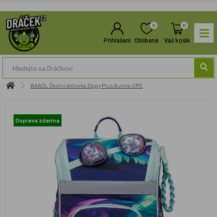
0
0
Přihlášení
Oblíbené
Váš košík
BAAGL Školní aktovka Zippy Plus Aurora GRS
Doprava zdarma