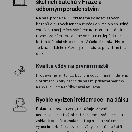
školních batohů v Praze a
odborným poradenstvím
Na naší prodejně v Libni máme skladem stovky
batohů a aktovek mnoha značek a víme o nich úplně
vše. Neztrácejte čas výběrem na internetu, přijďte
rovnou za námi, poradíme Vám ten nejlepší školní
batoh či školní aktovku pro Vašeho školáka. Máte
to k nám daleko? Zavolejte, napište, poradíme i na
dálku.
Kvalita vždy na prvním místě
Prodáváme jen to, co bychom koupili i našim dětem.
Sortiment, který neprojde našimi přísnými měřítky
na kvalitu, do nabídky nezařazujeme.
Rychlé vyřízení reklamace i na dálku
Pokud to povaha vady umožňuje (zjevná
neopravitelnost výrobku), reklamaci vyřídíme i na
základě pouhého zaslání fotografií na náš email a
vyměníme zboží kus za kus. Vždy se snažíme šetřit