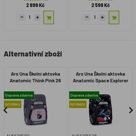
2 899 Kč
2 599 Kč
Alternativní zboží
Ars Una Školní aktovka
Ars Una Školní aktovka
Anatomic Think Pink 26
Anatomic Space Explorer
Easy-pack
Easy-pack
Doprava zdarma
Doprava zdarma
NOVINKA
NOVINKA
AU56295191
AU56295528