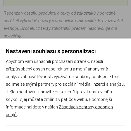
Recenze v detailu produktu a texty od zákazníků v poradně
odrážejí výhradně názory a stanoviska zákazníků. Provozovatel
e-shopu Dráček.cz texty zákazníků předem neschvaluje ani
neověřuje.
Nastavení souhlasu s personalizací
Zatím zde nejsou žádné dotazy. Buďte první, kdo se zeptá!
Abychom vám usnadnili procházení stránek, nabídli
přizpůsobený obsah nebo reklamu a mohli anonymně
analyzovat návštěvnost, využíváme soubory cookies, které
sdílíme se svými partnery pro sociální média, inzerci a analýzu.
Recenze
Jejich nastavení upravíte odkazem "Upravit nastavení" a
kdykoliv jej můžete změnit v patičce webu. Podrobnější
informace najdete v našich
Zásadách ochrany osobních
Produkt zatím nemá žádné hodnocení,
buďte první, kdo
údajů
.
produkt ohodnotí!