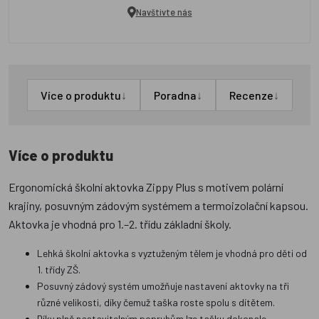
Navštivte nás
↓
↓
↓
Více o produktu
Poradna
Recenze
Více o produktu
Ergonomická školní aktovka Zippy Plus s motivem polární
krajiny, posuvným zádovým systémem a termoizolační kapsou.
Aktovka je vhodná pro 1.–2. třídu základní školy.
Lehká školní aktovka s vyztuženým tělem je vhodná pro děti od
1. třídy ZŠ.
Posuvný zádový systém umožňuje nastavení aktovky na tři
různé velikosti, díky čemuž taška roste spolu s dítětem.
Díky plně nastavitelným popruhům lze tašku dokonale