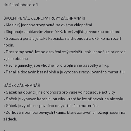
zkušební laboratoři.
ŠKOLNÍ PENÁL JEDNOPATROVÝ ZÁCHRANÁŘI
• Klasický jednopatrový penál se dvěma chlopněmi.
• Disponuje značkovým zipem YKK, který zajišťuje vysokou odolnost.
• Součástí penálu je také kapsička na drobnosti a okénko na rozvrh
hodin.
• Prostorný penál lze po otevření celý rozložit, což usnadňuje orientaci
v jeho obsahu.
• Pevné gumičky jsou vhodné i pro trojhranné pastelky a fixy.
• Penál je dodáván bez náplně a je vyroben z recyklovaného materiálu.
SÁČEK ZÁCHRANÁŘI
• Sáček na obuv či jiné drobnosti pro vaše volnočasové aktivity.
• Sáček je vybaven karabinkou díky, které ho lze připevnit na aktovku.
• Sáček je vyroben z pevného omyvatelného materiálu.
• Zdrhování pomocí pevných tkanic, které zároveň umožňují nošení na
zádech.