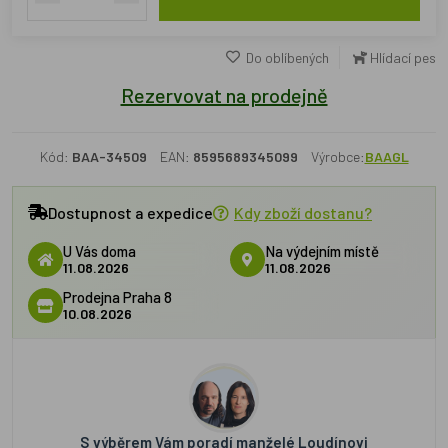
Do oblíbených
Hlídací pes
Rezervovat na prodejně
Kód:
BAA-34509
EAN:
8595689345099
Výrobce:
BAAGL
Dostupnost a expedice
Kdy zboží dostanu?
U Vás doma
Na výdejním místě
11.08.2026
11.08.2026
Prodejna Praha 8
10.08.2026
S výběrem Vám poradí manželé Loudínovi