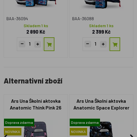
BAA-36094
BAA-36088
Skladem 1 ks
Skladem 1 ks
2 890 Kč
2 399 Kč
Alternativní zboží
Ars Una Školní aktovka
Ars Una Školní aktovka
Anatomic Think Pink 26
Anatomic Space Explorer
Easy-pack
Easy-pack
Doprava zdarma
Doprava zdarma
NOVINKA
NOVINKA