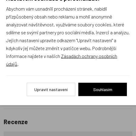
Jsme tu vždy rádi pro Vás! Váš rodinný obchod
Dráček.cz
Abychom vám usnadnili procházení stránek, nabídli
přizpůsobený obsah nebo reklamu a mohli anonymně
Položit dotaz
analyzovat návštěvnost, využíváme soubory cookies, které
sdílíme se svými partnery pro sociální média, inzerci a analýzu.
Recenze v detailu produktu a texty od zákazníků v poradně
Jejich nastavení upravíte odkazem "Upravit nastavení" a
odrážejí výhradně názory a stanoviska zákazníků. Provozovatel
kdykoliv jej můžete změnit v patičce webu. Podrobnější
e-shopu Dráček.cz texty zákazníků předem neschvaluje ani
informace najdete v našich
Zásadách ochrany osobních
neověřuje.
údajů
.
Zatím zde nejsou žádné dotazy. Buďte první, kdo se zeptá!
Upravit nastavení
Souhlasím
Recenze