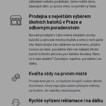
základem našeho podnikání. Jsme rodiče dvou
úžasných dětí, a i proto víme, co potěší ty Vaše.
Prodejna s největším výběrem
školních batohů v Praze a
odborným poradenstvím
Na naší prodejně v Libni máme skladem stovky
batohů a aktovek mnoha značek a víme o nich úplně
vše. Neztrácejte čas výběrem na internetu, přijďte
rovnou za námi, poradíme Vám ten nejlepší školní
batoh či školní aktovku pro Vašeho školáka. Máte
to k nám daleko? Zavolejte, napište, poradíme i na
dálku.
Kvalita vždy na prvním místě
Prodáváme jen to, co bychom koupili i našim dětem.
Sortiment, který neprojde našimi přísnými měřítky
na kvalitu, do nabídky nezařazujeme.
Rychlé vyřízení reklamace i na dálku