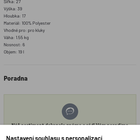
Šířka: 27
Výška: 39
Hloubka: 17
Materiál: 100% Polyester
Vhodné pro: pro kluky
Váha: 1.55 kg
Nosnost: 6
Objem: 19 l
Poradna
Náš sortiment dokonale známe a rádi Vám poradíme
s výběrem (Po–Pá, 10–17 hod).
Nastavení souhlasu s personalizací