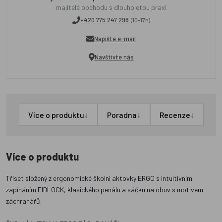
majitelé obchodu s dlouholetou praxí
+420 775 247 296
(10-17h)
Napište e-mail
Navštivte nás
↓
↓
↓
Více o produktu
Poradna
Recenze
Více o produktu
Tříset složený z ergonomické školní aktovky ERGO s intuitivním
zapínáním FIDLOCK, klasického penálu a sáčku na obuv s motivem
záchranářů.