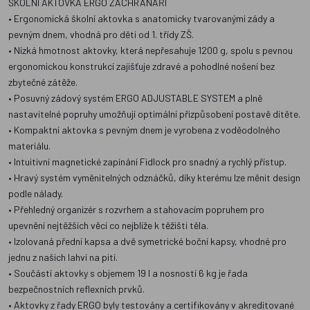
ŠKOLNÍ AKTOVKA ERGO ZÁCHRANÁŘI
• Ergonomická školní aktovka s anatomicky tvarovanými zády a
pevným dnem, vhodná pro děti od 1. třídy ZŠ.
• Nízká hmotnost aktovky, která nepřesahuje 1200 g, spolu s pevnou
ergonomickou konstrukcí zajišťuje zdravé a pohodlné nošení bez
zbytečné zátěže.
• Posuvný zádový systém ERGO ADJUSTABLE SYSTEM a plně
nastavitelné popruhy umožňují optimální přizpůsobení postavě dítěte.
• Kompaktní aktovka s pevným dnem je vyrobena z voděodolného
materiálu.
• Intuitivní magnetické zapínání Fidlock pro snadný a rychlý přístup.
• Hravý systém vyměnitelných odznáčků, díky kterému lze měnit design
podle nálady.
• Přehledný organizér s rozvrhem a stahovacím popruhem pro
upevnění nejtěžších věcí co nejblíže k těžišti těla.
• Izolovaná přední kapsa a dvě symetrické boční kapsy, vhodné pro
jednu z našich lahví na pití.
• Součástí aktovky s objemem 19 l a nosností 6 kg je řada
bezpečnostních reflexních prvků.
• Aktovky z řady ERGO byly testovány a certifikovány v akreditované