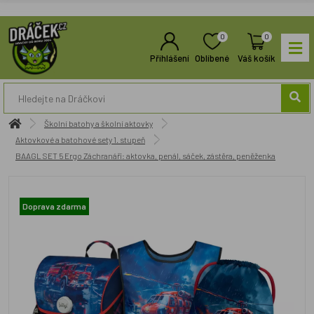
0
0
Přihlášení
Oblíbené
Váš košík
Školní batohy a školní aktovky
Aktovkové a batohové sety 1. stupeň
BAAGL SET 5 Ergo Záchranáři: aktovka, penál, sáček, zástěra, peněženka
Doprava zdarma