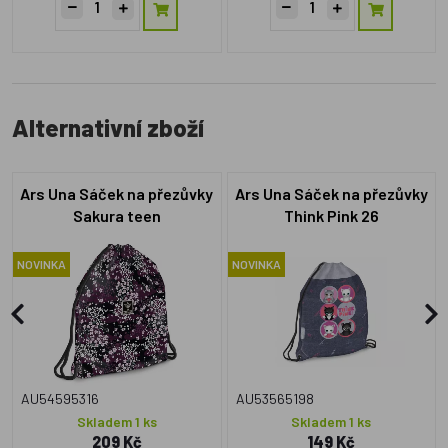
Alternativní zboží
Ars Una Sáček na přezůvky
Ars Una Sáček na přezůvky
Sakura teen
Think Pink 26
NOVINKA
NOVINKA
AU54595316
AU53565198
Skladem 1 ks
Skladem 1 ks
209 Kč
149 Kč