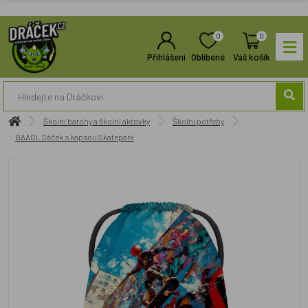
0
0
Přihlášení
Oblíbené
Váš košík
Školní batohy a školní aktovky
Školní potřeby
BAAGL Sáček s kapsou Skatepark