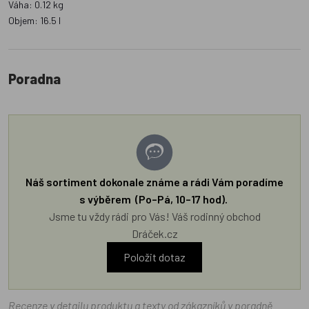
Váha: 0.12 kg
Objem: 16.5 l
Poradna
Náš sortiment dokonale známe a rádi Vám poradíme
s výběrem (Po–Pá, 10–17 hod).
Jsme tu vždy rádi pro Vás! Váš rodinný obchod
Dráček.cz
Položit dotaz
Recenze v detailu produktu a texty od zákazníků v poradně