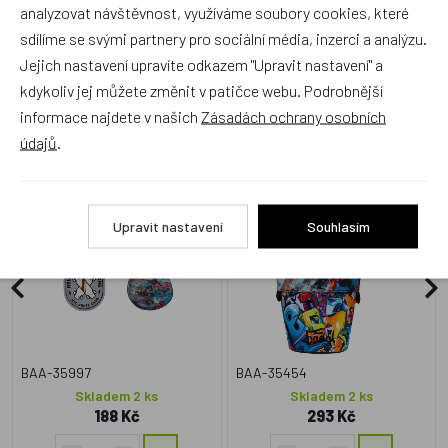
analyzovat návštěvnost, využíváme soubory cookies, které
sdílíme se svými partnery pro sociální média, inzerci a analýzu.
Jejich nastavení upravíte odkazem "Upravit nastavení" a
kdykoliv jej můžete změnit v patičce webu. Podrobnější
Zboží se stejným motivem
informace najdete v našich
Zásadách ochrany osobních
údajů
.
BAAGL Baaglies 2 kusy
BAAGL Školní penál
Skate Park
Pastelkovník Skatepark
GRS
Upravit nastavení
Souhlasím
NOVINKA
BAA-35997
BAA-35454
Skladem 2 ks
Skladem 2 ks
188 Kč
293 Kč