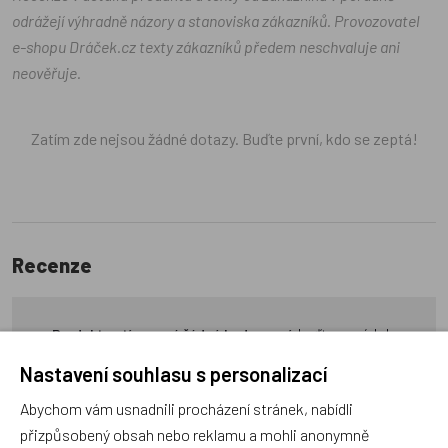
odrážejí výhradně názory a stanoviska zákazníků. Provozovatel
e-shopu Dráček.cz texty zákazníků předem neschvaluje ani
neověřuje.
Zatím zde nejsou žádné dotazy. Buďte první, kdo se zeptá!
Recenze
Produkt zatím nemá žádné hodnocení,
buďte první, kdo
produkt ohodnotí!
Nastavení souhlasu s personalizací
Přidat hodnocení
Abychom vám usnadnili procházení stránek, nabídli
přizpůsobený obsah nebo reklamu a mohli anonymně