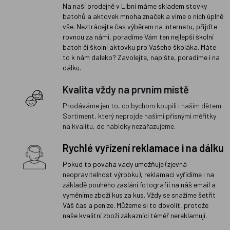
Na naší prodejně v Libni máme skladem stovky
batohů a aktovek mnoha značek a víme o nich úplně
vše. Neztrácejte čas výběrem na internetu, přijďte
rovnou za námi, poradíme Vám ten nejlepší školní
batoh či školní aktovku pro Vašeho školáka. Máte
to k nám daleko? Zavolejte, napište, poradíme i na
dálku.
Kvalita vždy na prvním místě
Prodáváme jen to, co bychom koupili i našim dětem.
Sortiment, který neprojde našimi přísnými měřítky
na kvalitu, do nabídky nezařazujeme.
Rychlé vyřízení reklamace i na dálku
Pokud to povaha vady umožňuje (zjevná
neopravitelnost výrobku), reklamaci vyřídíme i na
základě pouhého zaslání fotografií na náš email a
vyměníme zboží kus za kus. Vždy se snažíme šetřit
Váš čas a peníze. Můžeme si to dovolit, protože
naše kvalitní zboží zákazníci téměř nereklamují.