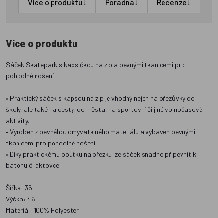
↓
↓
↓
Více o produktu
Poradna
Recenze
Více o produktu
Sáček Skatepark s kapsičkou na zip a pevnými tkanicemi pro
pohodlné nošení.
• Praktický sáček s kapsou na zip je vhodný nejen na přezůvky do
školy, ale také na cesty, do města, na sportovní či jiné volnočasové
aktivity.
• Vyroben z pevného, omyvatelného materiálu a vybaven pevnými
tkanicemi pro pohodlné nošení.
• Díky praktickému poutku na přezku lze sáček snadno připevnit k
batohu či aktovce.
Šířka: 36
Výška: 46
Materiál: 100% Polyester