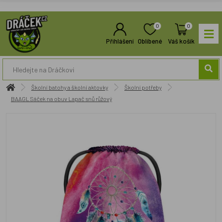
0
0
Přihlášení
Oblíbené
Váš košík
Školní batohy a školní aktovky
Školní potřeby
BAAGL Sáček na obuv Lapač snů růžový