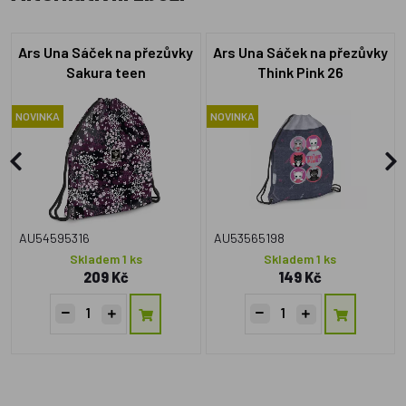
Ars Una Sáček na přezůvky
Ars Una Sáček na přezůvky
Sakura teen
Think Pink 26
NOVINKA
NOVINKA
AU54595316
AU53565198
Skladem 1 ks
Skladem 1 ks
209 Kč
149 Kč