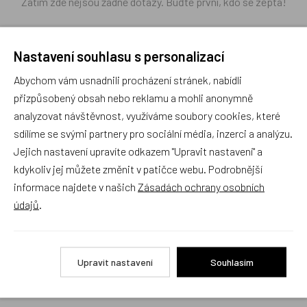
Zatím zde nejsou žádné dotazy. Buďte první, kdo se zeptá!
Nastavení souhlasu s personalizací
Abychom vám usnadnili procházení stránek, nabídli
Recenze
přizpůsobený obsah nebo reklamu a mohli anonymně
analyzovat návštěvnost, využíváme soubory cookies, které
sdílíme se svými partnery pro sociální média, inzerci a analýzu.
Produkt zatím nemá žádné hodnocení,
buďte první, kdo
Jejich nastavení upravíte odkazem "Upravit nastavení" a
produkt ohodnotí!
kdykoliv jej můžete změnit v patičce webu. Podrobnější
Přidat hodnocení
informace najdete v našich
Zásadách ochrany osobních
údajů
.
Upravit nastavení
Souhlasím
Zboží se stejným motivem