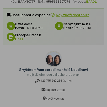
Kód:
BAA-30777
EAN:
8595689307776
Výrobce:
BAAGL
Dostupnost a expedice
Kdy zboží dostanu?
U Vás doma
Na výdejním místě
Pozítří
(12.08.2026)
Pozítří
(12.08.2026)
Prodejna Praha 8
Dnes
S výběrem Vám poradí manželé Loudínovi
majitelé obchodu s dlouholetou praxí
+420 775 247 296
(10-17h)
Napište e-mail
Navštivte nás