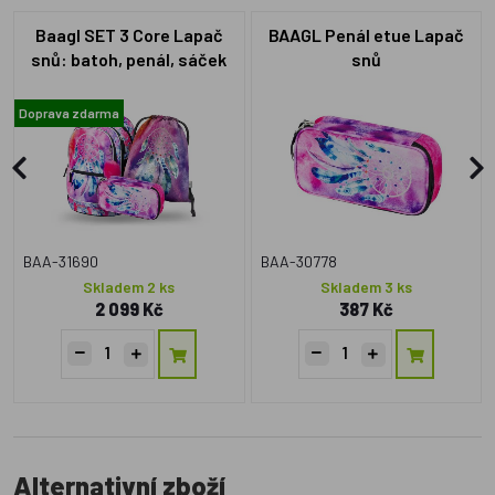
Baagl SET 3 Core Lapač
BAAGL Penál etue Lapač
snů: batoh, penál, sáček
snů
Doprava zdarma
BAA-31690
BAA-30778
Skladem 2 ks
Skladem 3 ks
2 099 Kč
387 Kč
Alternativní zboží