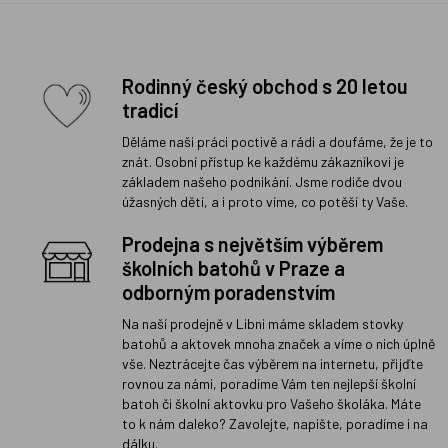
Rodinný český obchod s 20 letou
tradicí
Děláme naši práci poctivě a rádi a doufáme, že je to
znát. Osobní přístup ke každému zákazníkovi je
základem našeho podnikání. Jsme rodiče dvou
úžasných dětí, a i proto víme, co potěší ty Vaše.
Prodejna s největším výběrem
školních batohů v Praze a
odborným poradenstvím
Na naší prodejně v Libni máme skladem stovky
batohů a aktovek mnoha značek a víme o nich úplně
vše. Neztrácejte čas výběrem na internetu, přijďte
rovnou za námi, poradíme Vám ten nejlepší školní
batoh či školní aktovku pro Vašeho školáka. Máte
to k nám daleko? Zavolejte, napište, poradíme i na
dálku.