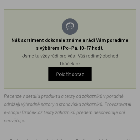
Náš sortiment dokonale známe a rádi Vám poradíme
s výběrem (Po–Pá, 10–17 hod).
Jsme tu vždy rádi pro Vás! Váš rodinný obchod
Dráček.cz
Položit dotaz
Recenze v detailu produktu a texty od zákazníků v poradně
odrážejí výhradně názory a stanoviska zákazníků. Provozovatel
e-shopu Dráček.cz texty zákazníků předem neschvaluje ani
neověřuje.