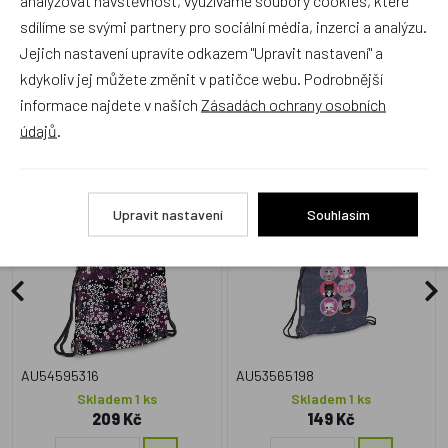
analyzovat návštěvnost, využíváme soubory cookies, které
sdílíme se svými partnery pro sociální média, inzerci a analýzu.
Jejich nastavení upravíte odkazem "Upravit nastavení" a
kdykoliv jej můžete změnit v patičce webu. Podrobnější
Alternativní zboží
informace najdete v našich
Zásadách ochrany osobních
údajů
.
Ars Una Sáček na přezůvky
Ars Una Sáček na přezůvky
Sakura teen
Think Pink 26
Upravit nastavení
Souhlasím
NOVINKA
NOVINKA
AU54595316
AU53565198
Skladem 1 ks
Skladem 1 ks
209 Kč
149 Kč