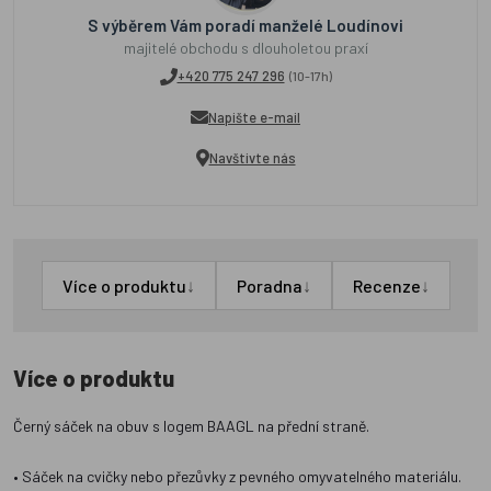
S výběrem Vám poradí manželé Loudínovi
majitelé obchodu s dlouholetou praxí
+420 775 247 296
(10-17h)
Napište e-mail
Navštivte nás
↓
↓
↓
Více o produktu
Poradna
Recenze
Více o produktu
Černý sáček na obuv s logem BAAGL na přední straně.
• Sáček na cvičky nebo přezůvky z pevného omyvatelného materiálu.