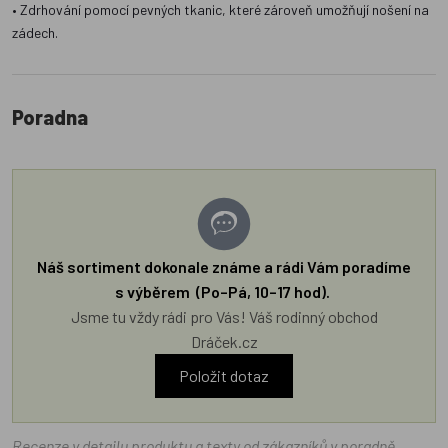
• Zdrhování pomocí pevných tkanic, které zároveň umožňují nošení na
zádech.
Poradna
Náš sortiment dokonale známe a rádi Vám poradíme
s výběrem (Po–Pá, 10–17 hod).
Jsme tu vždy rádi pro Vás! Váš rodinný obchod
Dráček.cz
Položit dotaz
Recenze v detailu produktu a texty od zákazníků v poradně