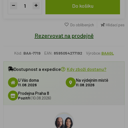
Do košíku
Do oblíbených
Hlídací pes
Rezervovat na prodejně
Kód:
BAA-7719
EAN:
8595054277192
Výrobce:
BAAGL
Dostupnost a expedice
Kdy zboží dostanu?
U Vás doma
Na výdejním místě
11.08.2026
11.08.2026
Prodejna Praha 8
Pozítří
(10.08.2026)