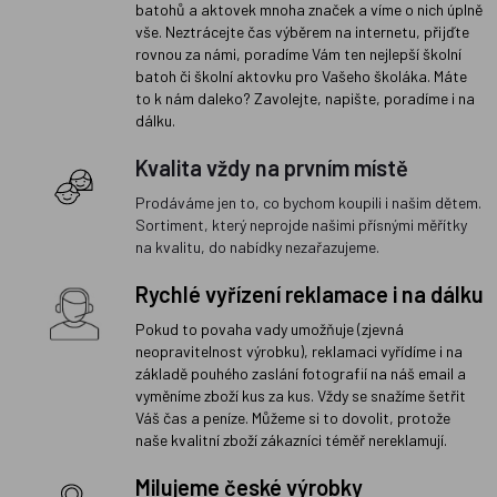
batohů a aktovek mnoha značek a víme o nich úplně
vše. Neztrácejte čas výběrem na internetu, přijďte
rovnou za námi, poradíme Vám ten nejlepší školní
batoh či školní aktovku pro Vašeho školáka. Máte
to k nám daleko? Zavolejte, napište, poradíme i na
dálku.
Kvalita vždy na prvním místě
Prodáváme jen to, co bychom koupili i našim dětem.
Sortiment, který neprojde našimi přísnými měřítky
na kvalitu, do nabídky nezařazujeme.
Rychlé vyřízení reklamace i na dálku
Pokud to povaha vady umožňuje (zjevná
neopravitelnost výrobku), reklamaci vyřídíme i na
základě pouhého zaslání fotografií na náš email a
vyměníme zboží kus za kus. Vždy se snažíme šetřit
Váš čas a peníze. Můžeme si to dovolit, protože
naše kvalitní zboží zákazníci téměř nereklamují.
Milujeme české výrobky