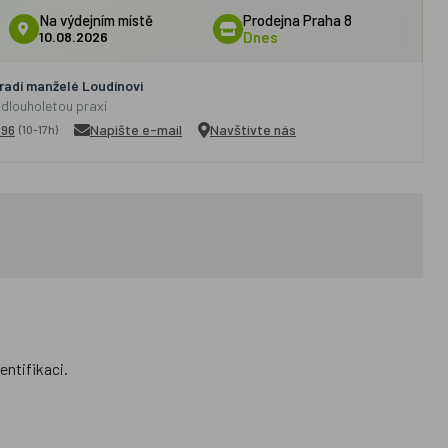
Na výdejním místě
Prodejna Praha 8
10.08.2026
Dnes
adí manželé Loudínovi
 dlouholetou praxí
296
Napište e-mail
Navštivte nás
(10-17h)
entifikaci.