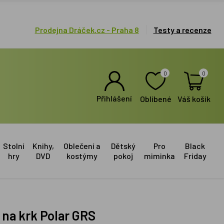
Prodejna Dráček.cz - Praha 8
Testy a recenze
0
0
Přihlášení
Oblíbené
Váš košík
Stolní
Knihy,
Oblečení a
Dětský
Pro
Black
hry
DVD
kostýmy
pokoj
miminka
Friday
na krk Polar GRS