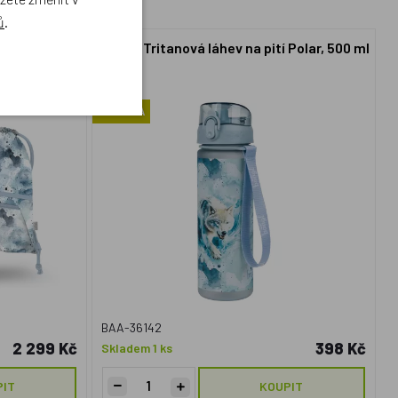
ů
.
oh, penál,
BAAGL Tritanová láhev na pití Polar, 500 ml
NOVINKA
BAA-36142
2 299 Kč
398 Kč
Skladem 1 ks
PIT
KOUPIT