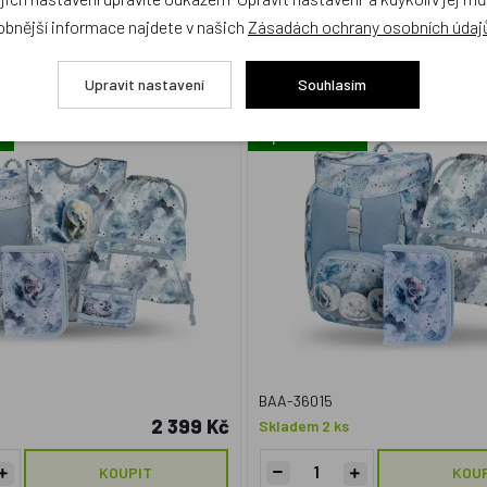
obnější informace najdete v našich
Zásadách ochrany osobních údaj
 5 Airy Polar: batoh, penál,
BAAGL SET 3 Airy Polar: bat
 zástěra, peněženka GRS
sáček GRS
Upravit nastavení
Souhlasím
ma
Doprava zdarma
BAA-36015
2 399 Kč
Skladem 2 ks
KOUPIT
KOU