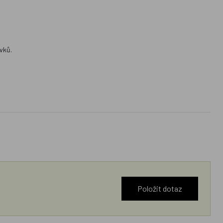
vků.
Položit dotaz