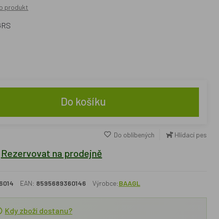
o produkt
 GRS
Do košíku
Do oblíbených
Hlídací pes
Rezervovat na prodejně
6014
EAN:
8595689360146
Výrobce:
BAAGL
Kdy zboží dostanu?