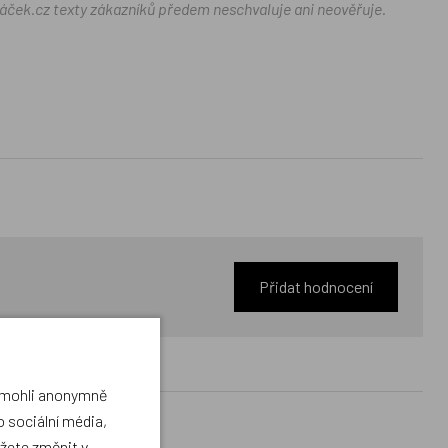
ráček.cz texty zákazníků předem neschvaluje ani neověřuje.
Přidat hodnocení
a mohli anonymně
 sociální média,
ůžete změnit v