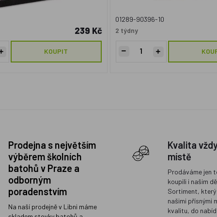
01289-90396-10
239 Kč
2 týdny
KOUPIT
KOU
Prodejna s největším
Kvalita vžd
výběrem školních
místě
batohů v Praze a
Prodáváme jen t
odborným
koupili i našim d
poradenstvím
Sortiment, který
našimi přísnými 
Na naší prodejně v Libni máme
kvalitu, do nabíd
skladem stovky batohů a