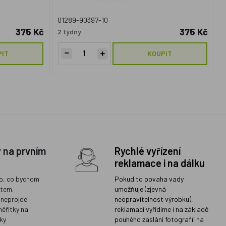
01289-90397-10
375 Kč
375 Kč
2 týdny
PIT
KOUPIT
y na prvním
Rychlé vyřízení
reklamace i na dálku
o, co bychom
Pokud to povaha vady
ětem.
umožňuje (zjevná
 neprojde
neopravitelnost výrobku),
měřítky na
reklamaci vyřídíme i na základě
ky
pouhého zaslání fotografií na