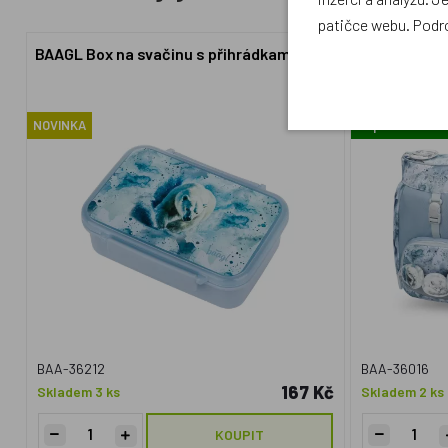
patičce webu. Podr
BAAGL Box na svačinu s přihrádkami Polar
BAAGL SET
sáček,
NOVINKA
Doprava zdar
BAA-36212
BAA-36016
167 Kč
Skladem 3 ks
Skladem 2 ks
KOUPIT