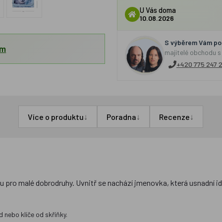
U Vás doma
10.08.2026
S výběrem Vám por
em
majitelé obchodu s
+420 775 247 
↓
↓
↓
Více o produktu
Poradna
Recenze
ou pro malé dobrodruhy. Uvnitř se nachází jmenovka, která usnadní id
 nebo klíče od skříňky.