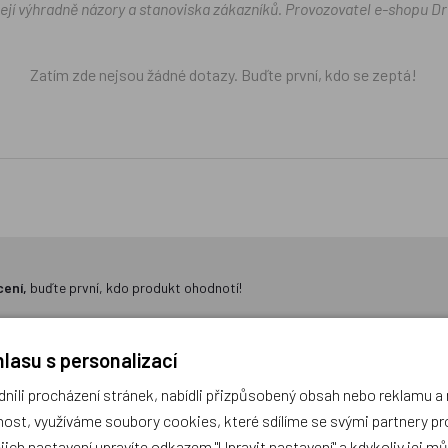
žejí výhradně názory a stanoviska zákazníků. Provozovatel e-shopu D
Zatím zde nejsou žádné dotazy. Buďte první, kdo se zeptá!
cení,
buďte první, kdo produkt ohodnotí!
lasu s personalizací
ili procházení stránek, nabídli přizpůsobený obsah nebo reklamu 
ost, využíváme soubory cookies, které sdílíme se svými partnery pro
ejich nastavení upravíte odkazem "Upravit nastavení" a kdykoliv jej m