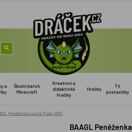
Kreativní a
ky a
Školní batoh
TV
didaktické
Hračky
říky
Minecraft
postavičky
hračky
AGL Peněženka na krk Polar GRS
BAAGL Peněženka 