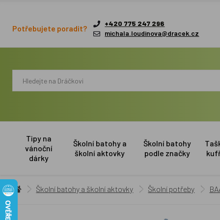
+420 775 247 296
Potřebujete poradit?
michala.loudinova@dracek.cz
Tipy na
Školní batohy a
Školní batohy
Taš
vánoční
školní aktovky
podle značky
kuf
dárky
Školní batohy a školní aktovky
Školní potřeby
BA