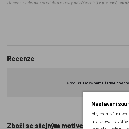
Recenze v detailu produktu a texty od zákazníků v poradně odrá
Recenze
Produkt zatím nemá žádné hodno
Nastavení souh
Abychom vám usnadn
analyzovat návštěvn
Zboží se stejným motivem
inzerci a analýzu. J