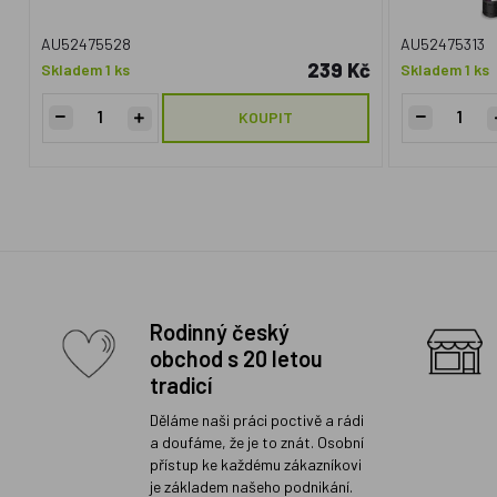
AU52475528
AU52475313
239 Kč
Skladem 1 ks
Skladem 1 ks
KOUPIT
Rodinný český
obchod s 20 letou
tradicí
Děláme naši práci poctivě a rádi
a doufáme, že je to znát. Osobní
přístup ke každému zákazníkovi
je základem našeho podnikání.