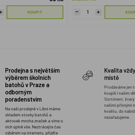
KOUPIT
KOU
Prodejna s největším
Kvalita vžd
výběrem školních
místě
batohů v Praze a
Prodáváme jen t
odborným
koupili i našim d
poradenstvím
Sortiment, který
našimi přísnými 
Na naší prodejně v Libni máme
kvalitu, do nabíd
skladem stovky batohů a
nezařazujeme.
aktovek mnoha značek a víme o
nich úplně vše. Neztrácejte čas
výběrem na internetu, přijďte