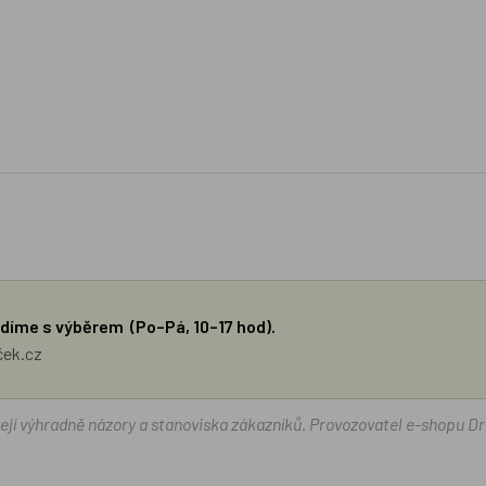
díme s výběrem (Po–Pá, 10–17 hod).
ček.cz
žejí výhradně názory a stanoviska zákazníků. Provozovatel e-shopu D