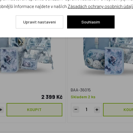
 zástěra, peněženka GRS
sáček GRS
obnější informace najdete v našich
Zásadách ochrany osobních údaj
ma
Doprava zdarma
Upravit nastavení
Souhlasím
BAA-36015
2 399 Kč
Skladem 2 ks
KOUPIT
KOU