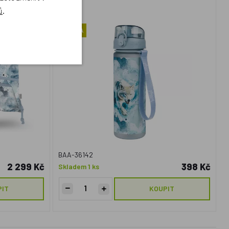
ů
.
NOVINKA
BAA-36142
2 299 Kč
398 Kč
Skladem 1 ks
PIT
KOUPIT