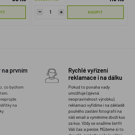
PIT
KOUPIT
y na prvním
Rychlé vyřízení
reklamace i na dálku
o, co bychom
Pokud to povaha vady
ětem.
umožňuje (zjevná
 neprojde
neopravitelnost výrobku),
měřítky na
reklamaci vyřídíme i na základě
ky
pouhého zaslání fotografií na
náš email a vyměníme zboží kus
za kus. Vždy se snažíme šetřit
Váš čas a peníze. Můžeme si to