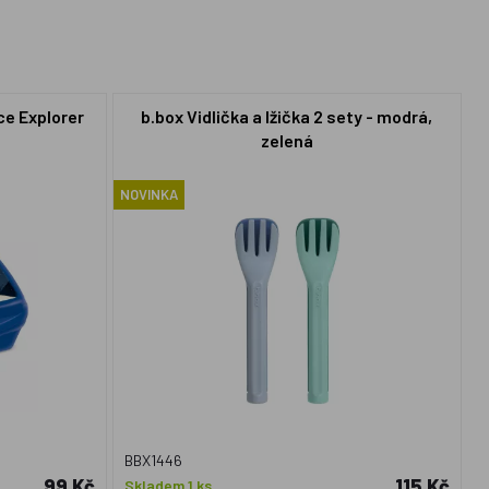
ce Explorer
b.box Vidlička a lžička 2 sety - modrá,
zelená
NOVINKA
BBX1446
99 Kč
115 Kč
Skladem 1 ks