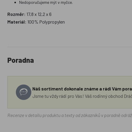
Nedoporučujeme mýt v myčce.
Rozměr
: 17,8 x 12,2 x 6
Materiál
: 100% Polypropylen
Poradna
Náš sortiment dokonale známe a rádi Vám pora
Jsme tu vždy rádi pro Vás! Váš rodinný obchod Drá
Recenze v detailu produktu a texty od zákazníků v poradně odrá