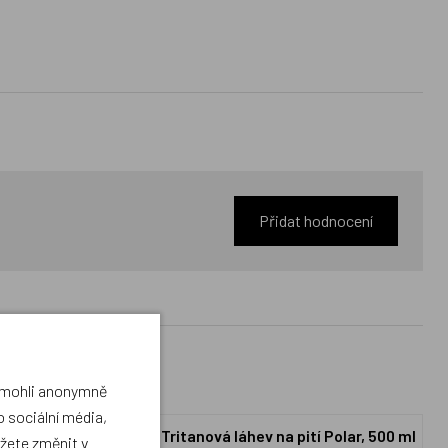
Přidat hodnocení
a mohli anonymně
 sociální média,
oh, penál,
BAAGL Tritanová láhev na pití Polar, 500 ml
ůžete změnit v