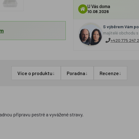
U Vás doma
10.08.2026
S výběrem Vám por
em
majitelé obchodu s
+420 775 247 
↓
↓
↓
Více o produktu
Poradna
Recenze
nadnou přípravu pestré a vyvážené stravy.