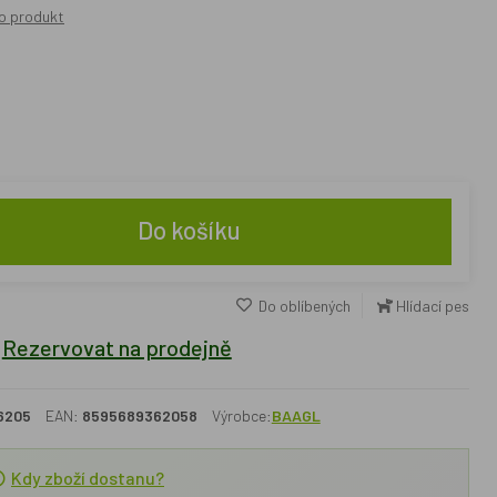
o produkt
Do košíku
Do oblíbených
Hlídací pes
Rezervovat na prodejně
6205
EAN:
8595689362058
Výrobce:
BAAGL
Kdy zboží dostanu?