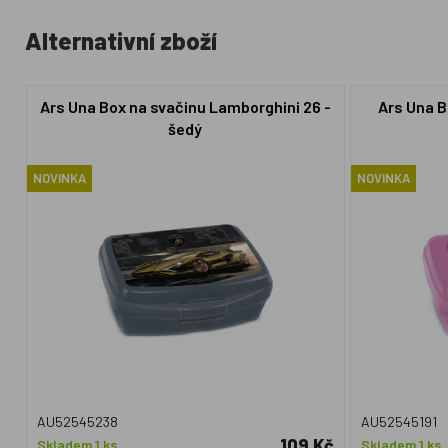
Alternativní zboží
Ars Una Box na svačinu Lamborghini 26 -
Ars Una B
šedý
NOVINKA
NOVINKA
AU52545238
AU52545191
109 Kč
Skladem 1 ks
Skladem 1 ks