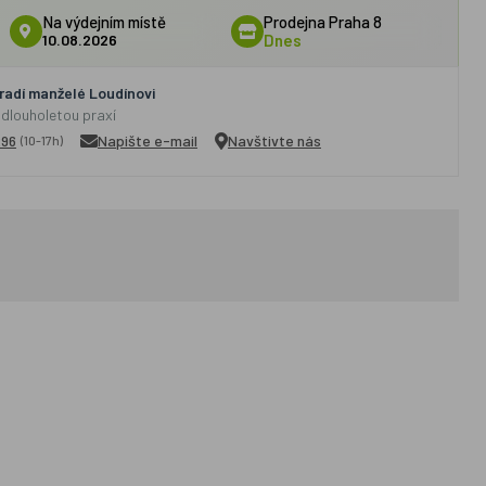
Na výdejním místě
Prodejna Praha 8
10.08.2026
Dnes
adí manželé Loudínovi
 dlouholetou praxí
296
Napište e-mail
Navštivte nás
(10-17h)