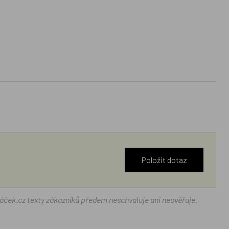
Položit dotaz
ráček.cz texty zákazníků předem neschvaluje ani neověřuje.