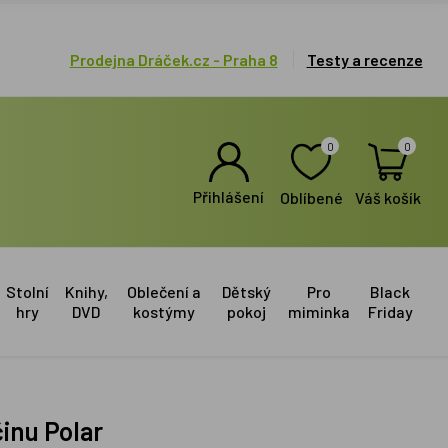
Prodejna Dráček.cz - Praha 8
Testy a recenze
0
0
Přihlášení
Oblíbené
Váš košík
Stolní
Knihy,
Oblečení a
Dětský
Pro
Black
hry
DVD
kostýmy
pokoj
miminka
Friday
inu Polar