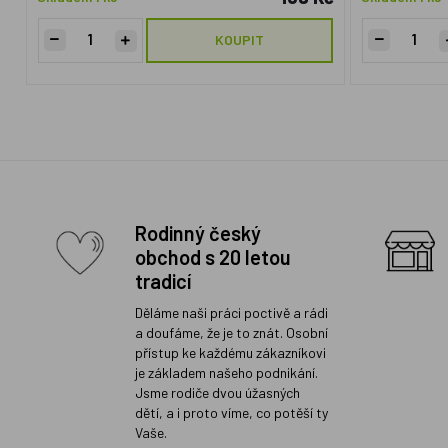
KOUPIT
Rodinný český
obchod s 20 letou
tradicí
Děláme naši práci poctivě a rádi
a doufáme, že je to znát. Osobní
přístup ke každému zákazníkovi
je základem našeho podnikání.
Jsme rodiče dvou úžasných
dětí, a i proto víme, co potěší ty
Vaše.