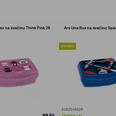
ox na svačinu Think Pink 26
Ars Una Box na svačinu Spa
NOVINKA
AU52545528
99 Kč
Skladem 1 ks