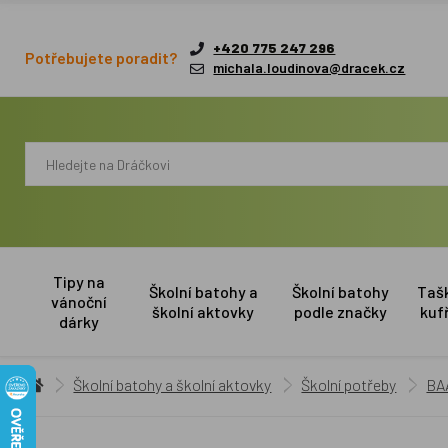
+420 775 247 296
Potřebujete poradit?
michala.loudinova@dracek.cz
Tipy na
Školní batohy a
Školní batohy
Taš
vánoční
školní aktovky
podle značky
kuf
dárky
Školní batohy a školní aktovky
Školní potřeby
BAA