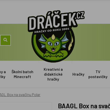
Kreativní a
ky a
Školní batoh
TV
didaktické
Hračky
říky
Minecraft
postavičky
hračky
GL Box na svačinu Polar
BAAGL Box na svač