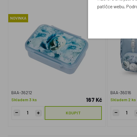
sáček,
patičce webu. Podr
NOVINKA
Doprava zdar
BAA-36212
BAA-36016
167 Kč
Skladem 3 ks
Skladem 2 ks
KOUPIT