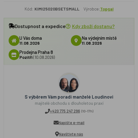
Kód:
KIMI25020BSETSMALL
Výrobce:
Topgal
Dostupnost a expedice
Kdy zboží dostanu?
U Vás doma
Na výdejním místě
11.08.2026
11.08.2026
Prodejna Praha 8
Pozítří
(10.08.2026)
S výběrem Vám poradí manželé Loudínovi
majitelé obchodu s dlouholetou praxí
+420 775 247 296
(10-17h)
Napište e-mail
Navštivte nás