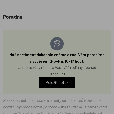
Poradna
Náš sortiment dokonale známe a rádi Vám poradíme
s výběrem (Po–Pá, 10–17 hod).
Jsme tu vždy rádi pro Vás! Váš rodinný obchod
Dráček.cz
Položit dotaz
Recenze v detailu produktu a texty od zákazníků v poradně
odrážejí výhradně názory a stanoviska zákazníků. Provozovatel
e-shopu Dráček.cz texty zákazníků předem neschvaluje ani