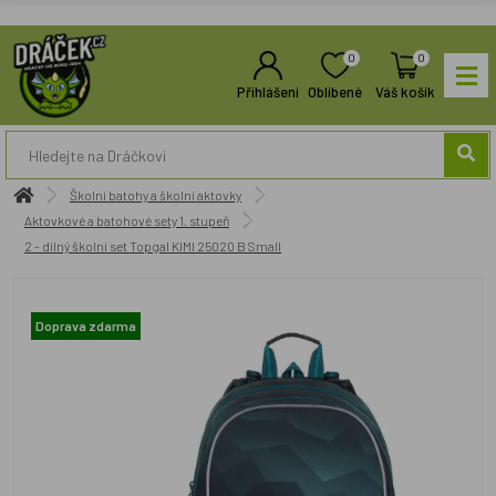
0
0
Přihlášení
Oblíbené
Váš košík
Školní batohy a školní aktovky
Aktovkové a batohové sety 1. stupeň
2 - dílný školní set Topgal KIMI 25020 B Small
Doprava zdarma