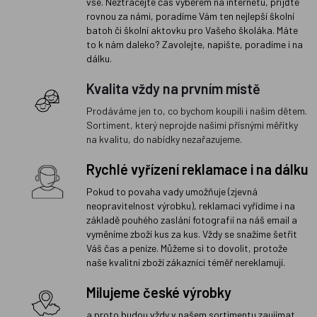
vše. Neztrácejte čas výběrem na internetu, přijďte
rovnou za námi, poradíme Vám ten nejlepší školní
batoh či školní aktovku pro Vašeho školáka. Máte
to k nám daleko? Zavolejte, napište, poradíme i na
dálku.
Kvalita vždy na prvním místě
Prodáváme jen to, co bychom koupili i našim dětem.
Sortiment, který neprojde našimi přísnými měřítky
na kvalitu, do nabídky nezařazujeme.
Rychlé vyřízení reklamace i na dálku
Pokud to povaha vady umožňuje (zjevná
neopravitelnost výrobku), reklamaci vyřídíme i na
základě pouhého zaslání fotografií na náš email a
vyměníme zboží kus za kus. Vždy se snažíme šetřit
Váš čas a peníze. Můžeme si to dovolit, protože
naše kvalitní zboží zákazníci téměř nereklamují.
Milujeme české výrobky
a proto budou vždy v našem sortimentu zaujímat