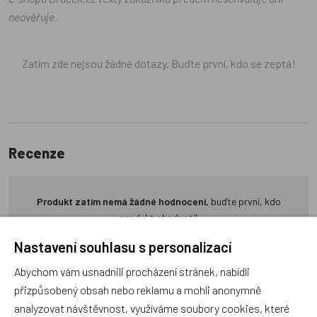
neověřuje.
Zatím zde nejsou žádné dotazy. Buďte první, kdo se zeptá!
Recenze
Produkt zatím nemá žádné hodnocení,
buďte první, kdo
produkt ohodnotí!
Nastavení souhlasu s personalizací
Přidat hodnocení
Abychom vám usnadnili procházení stránek, nabídli
přizpůsobený obsah nebo reklamu a mohli anonymně
analyzovat návštěvnost, využíváme soubory cookies, které