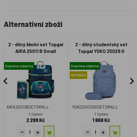
Alternativní zboží
2 - dílný školní set Topgal
2 - dílný studentský set
AIRA 25011 B Small
Topgal YOKO 25029 G
Doprava zdarma
Doprava zdarma
NOVINKA
AIRA25011BSETSMALL
YOKO25029GSETSMALL
1 týden
1 týden
2 299 Kč
1 868 Kč