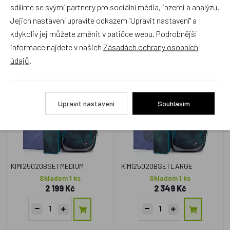
sdílíme se svými partnery pro sociální média, inzerci a analýzu.
Jejich nastavení upravíte odkazem "Upravit nastavení" a
Zboží se stejným motivem
kdykoliv jej můžete změnit v patičce webu. Podrobnější
informace najdete v našich
Zásadách ochrany osobních
údajů
.
3 - dílný školní set Topgal
4 - dílný školní set Topgal
KIMI 25020 B Medium
KIMI 25020 B Large
Doprava zdarma
Doprava zdarma
Upravit nastavení
Souhlasím
KIMI25020BSETMEDIUM
KIMI25020BSETLARGE
Skladem 1 ks
Skladem 1 ks
2 199 Kč
2 349 Kč