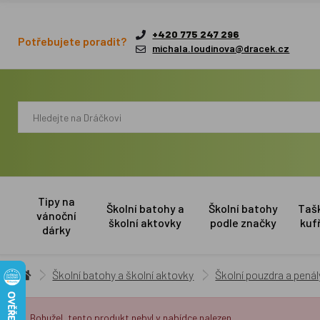
+420 775 247 296
Potřebujete poradit?
michala.loudinova@dracek.cz
Tipy na
Školní batohy a
Školní batohy
Taš
vánoční
školní aktovky
podle značky
kuf
dárky
Školní batohy a školní aktovky
Školní pouzdra a penál
Bohužel, tento produkt nebyl v nabídce nalezen.