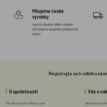
Milujeme české
výrobky
a proto budou vždy v našem
sortimentu zaujímat přednostní
místo
Registrujte se k odběru new
O společnosti
Vše o ná
Ohodnotili jste nákup u nás
Obchodní podm