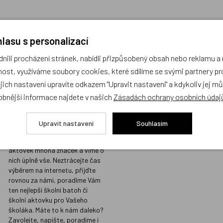
lasu s personalizací
ili procházení stránek, nabídli přizpůsobený obsah nebo reklamu 
Prodejna s největším
Kvalita vžd
ost, využíváme soubory cookies, které sdílíme se svými partnery pro
výběrem školních
místě
ejich nastavení upravíte odkazem "Upravit nastavení" a kdykoliv jej m
batohů v Praze a
Prodáváme jen t
obnější informace najdete v našich
Zásadách ochrany osobních údaj
odborným
koupili i našim d
poradenstvím
Sortiment, který
Upravit nastavení
Souhlasím
našimi přísnými 
Na naší prodejně v Libni máme
kvalitu, do nabíd
skladem stovky batohů a
nezařazujeme.
aktovek mnoha značek a víme o
nich úplně vše. Neztrácejte čas
výběrem na internetu, přijďte
rovnou za námi, poradíme Vám
ten nejlepší školní batoh či
školní aktovku pro Vašeho
školáka. Máte to k nám daleko?
Zavolejte, napište, poradíme i