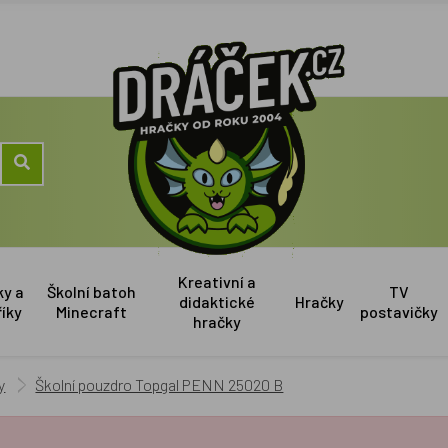
Kreativní a
ky a
Školní batoh
TV
didaktické
Hračky
říky
Minecraft
postavičky
hračky
y
Školní pouzdro Topgal PENN 25020 B