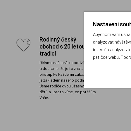
Nastavení souh
Abychom vám usnadn
Rodinný český
analyzovat návštěvn
obchod s 20 letou
inzerci a analýzu. J
tradicí
patičce webu. Podr
Děláme naši práci poctivě a rádi
a doufáme, že je to znát. Osobní
přístup ke každému zákazníkovi
je základem našeho podnikání.
Jsme rodiče dvou úžasných
dětí, a i proto víme, co potěší ty
Vaše.