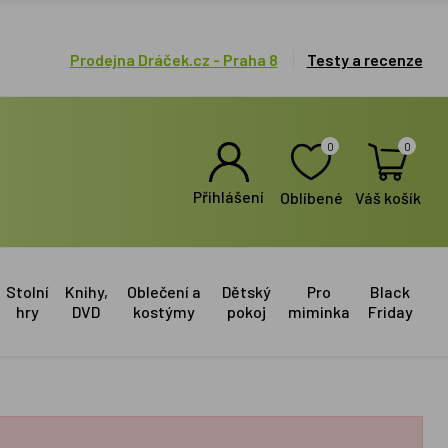
Prodejna Dráček.cz - Praha 8
Testy a recenze
0
0
Přihlášení
Oblíbené
Váš košík
Stolní
Knihy,
Oblečení a
Dětský
Pro
Black
hry
DVD
kostýmy
pokoj
miminka
Friday