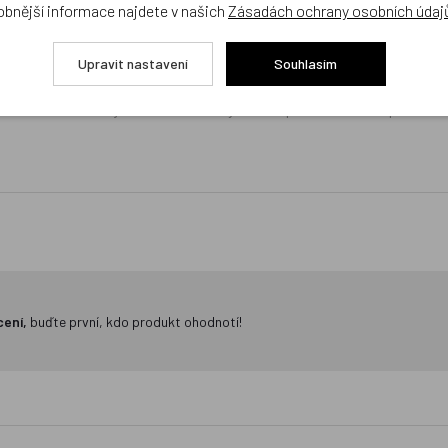
obnější informace najdete v našich
Zásadách ochrany osobních údaj
žejí výhradně názory a stanoviska zákazníků. Provozovatel e-shopu D
Upravit nastavení
Souhlasím
Zatím zde nejsou žádné dotazy. Buďte první, kdo se zeptá!
cení,
buďte první, kdo produkt ohodnotí!