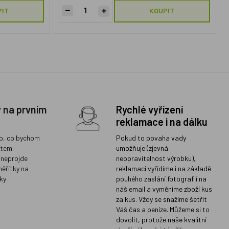
PIT
KOUPIT
y na prvním
Rychlé vyřízení
reklamace i na dálku
o, co bychom
Pokud to povaha vady
ětem.
umožňuje (zjevná
 neprojde
neopravitelnost výrobku),
měřítky na
reklamaci vyřídíme i na základě
ky
pouhého zaslání fotografií na
náš email a vyměníme zboží kus
za kus. Vždy se snažíme šetřit
Váš čas a peníze. Můžeme si to
dovolit, protože naše kvalitní