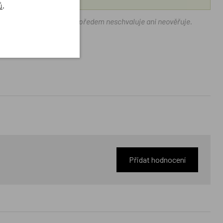
ů
.
ráček.cz texty zákazníků předem neschvaluje ani neověřuje.
Přidat hodnocení