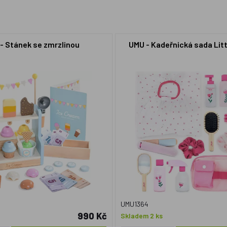
- Stánek se zmrzlinou
UMU - Kadeřnická sada Li
UMU1364
990 Kč
Skladem 2 ks