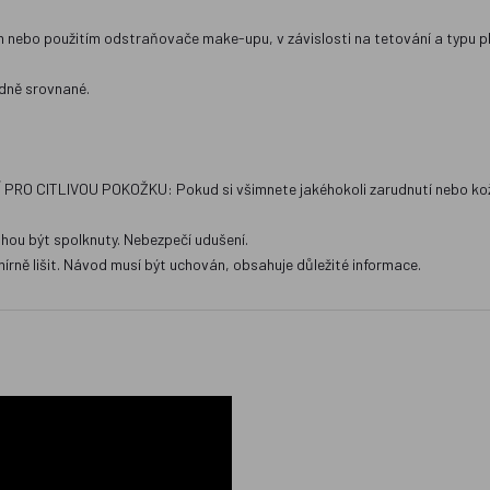
m nebo použitím odstraňovače make-upu, v závislosti na tetování a typu pl
edně srovnané.
VÁNÍ PRO CITLIVOU POKOŽKU: Pokud si všimnete jakéhokoli zarudnutí nebo ko
hou být spolknuty. Nebezpečí udušení.
 lišit. Návod musí být uchován, obsahuje důležité informace.