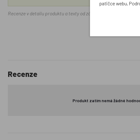
patičce webu. Podr
Recenze v detailu produktu a texty od zákazníků v poradně odrá
Recenze
Produkt zatím nemá žádné hodno