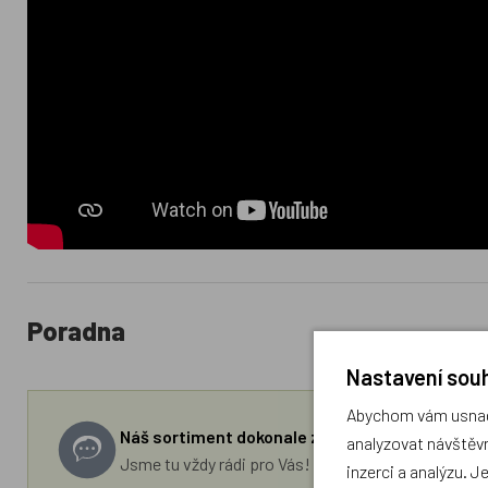
Poradna
Nastavení souh
Abychom vám usnadn
Náš sortiment dokonale známe a rádi Vám pora
analyzovat návštěvn
Jsme tu vždy rádi pro Vás! Váš rodinný obchod Drá
inzerci a analýzu. J