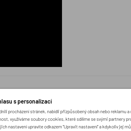
lasu s personalizací
ili procházení stránek, nabídli přizpůsobený obsah nebo reklamu 
díme s výběrem (Po–Pá, 10–17 hod).
ost, využíváme soubory cookies, které sdílíme se svými partnery pro
ček.cz
ejich nastavení upravíte odkazem "Upravit nastavení" a kdykoliv jej m