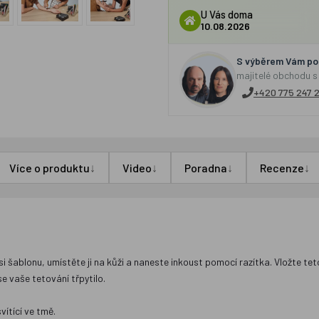
U Vás doma
10.08.2026
S výběrem Vám por
majitelé obchodu s
+420 775 247 
↓
↓
↓
↓
Více o produktu
Video
Poradna
Recenze
šablonu, umístěte ji na kůži a naneste inkoust pomocí razítka. Vložte tet
e vaše tetování třpytilo.
vítící ve tmě.