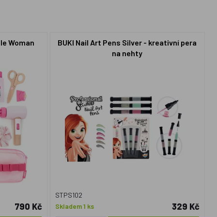
ttle Woman
BUKI Nail Art Pens Silver - kreativní pera
na nehty
STPS102
790 Kč
329 Kč
Skladem 1 ks