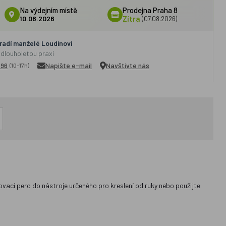
Na výdejním místě
Prodejna Praha 8
10.08.2026
Zítra
(07.08.2026)
adí manželé Loudínovi
 dlouholetou praxí
296
Napište e-mail
Navštivte nás
(10-17h)
ovací pero do nástroje určeného pro kreslení od ruky nebo použijte