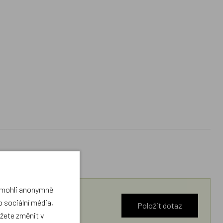
a mohli anonymně
 sociální média,
Položit dotaz
ůžete změnit v