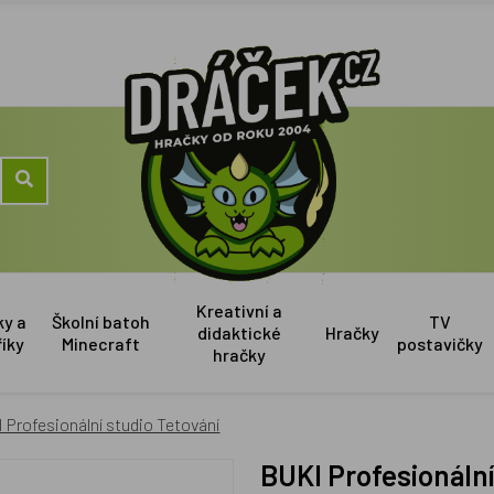
Kreativní a
ky a
Školní batoh
TV
didaktické
Hračky
říky
Minecraft
postavičky
hračky
 Profesionální studio Tetování
BUKI Profesionáln