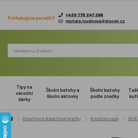
+420 775 247 296
Potřebujete poradit?
michala.loudinova@dracek.cz
Tipy na
Školní batohy a
Školní batohy
Taš
vánoční
školní aktovky
podle značky
kuf
dárky
Kreativní a didaktické hračky
Kreativní sady
BUKI