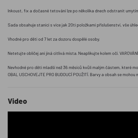
Inkoust, fix a dočasné tetování lze po několika dnech odstranit umytí
Sada obsahuje stanici s více jak 20ti položkami příslušenství, vše úhl
Vhodné pro děti od 7 let za dozoru dospělé osoby.
Netetujte obličej ani jiná citlivá místa. Neaplikujte kolem očí. VARO
Nevhodné pro děti mladší než 36 měsíců kvůli malým částem, které mo
OBAL USCHOVEJTE PRO BUDOUCÍ POUŽITÍ. Barvy a obsah se mohou mírně
Video