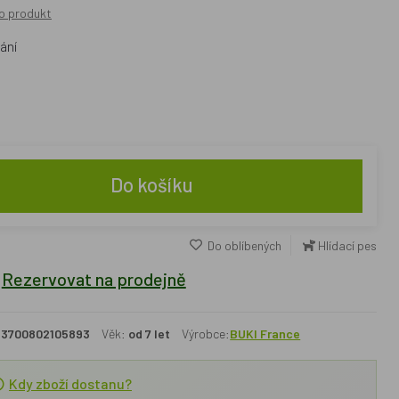
o produkt
ání
Do košíku
Do oblíbených
Hlídací pes
Rezervovat na prodejně
3700802105893
Věk:
od 7 let
Výrobce:
BUKI France
Kdy zboží dostanu?