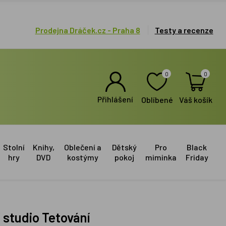
Prodejna Dráček.cz - Praha 8
Testy a recenze
0
0
Přihlášení
Oblíbené
Váš košík
Stolní
Knihy,
Oblečení a
Dětský
Pro
Black
hry
DVD
kostýmy
pokoj
miminka
Friday
í studio Tetování