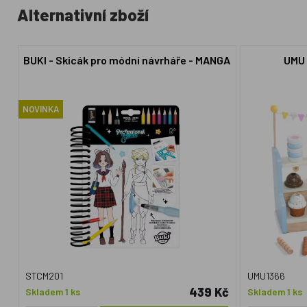
Alternativní zboží
BUKI - Skicák pro módní návrháře - MANGA
UMU 
NOVINKA
STCM201
UMU1366
439 Kč
Skladem 1 ks
Skladem 1 ks