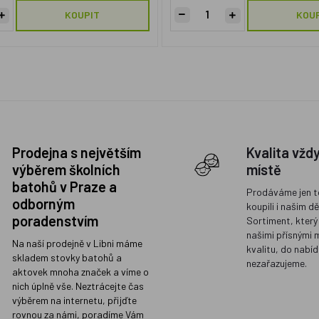
KOUPIT
KOU
Prodejna s největším
Kvalita vžd
výběrem školních
místě
batohů v Praze a
Prodáváme jen t
odborným
koupili i našim d
poradenstvím
Sortiment, který
našimi přísnými 
Na naší prodejně v Libni máme
kvalitu, do nabíd
skladem stovky batohů a
nezařazujeme.
aktovek mnoha značek a víme o
nich úplně vše. Neztrácejte čas
výběrem na internetu, přijďte
rovnou za námi, poradíme Vám