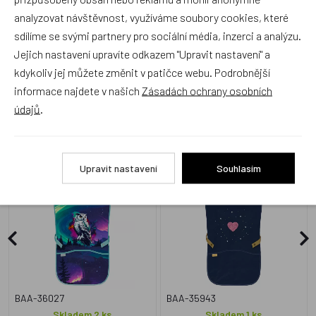
Přidat hodnocení
analyzovat návštěvnost, využíváme soubory cookies, které
sdílíme se svými partnery pro sociální média, inzerci a analýzu.
Jejich nastavení upravíte odkazem "Upravit nastavení" a
kdykoliv jej můžete změnit v patičce webu. Podrobnější
informace najdete v našich
Zásadách ochrany osobních
Alternativní zboží
údajů
.
BAAGL Dětská zástěra
BAAGL Dětská zástěra
Upravit nastavení
Souhlasím
Aurora GRS
Unicorn Gold
BAA-36027
BAA-35943
Skladem 2 ks
Skladem 1 ks