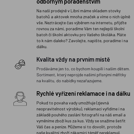
odborným poradenstvím
Na naší prodejně v Libni máme skladem stovky
batohů a aktovek mnoha značek a víme o nich úplně
vše. Neztrácejte čas výběrem na internetu, přijďte
rovnou za námi, poradíme Vám ten nejlepší školní
batoh či školní aktovku pro Vašeho školáka. Máte
to k nám daleko? Zavolejte, napište, poradíme i na
dálku.
Kvalita vždy na prvním místě
Prodáváme jen to, co bychom koupili i našim dětem.
Sortiment, který neprojde našimi přísnými měřítky
na kvalitu, do nabídky nezařazujeme.
Rychlé vyřízení reklamace i na dálku
Pokud to povaha vady umožňuje (zjevná
neopravitelnost výrobku), reklamaci vyřídíme i na
základě pouhého zaslání fotografií na náš email a
vyměníme zboží kus za kus. Vždy se snažíme šetřit
Váš čas a peníze. Můžeme si to dovolit, protože
naše kvalitní zboží zákazníci téměř nereklamují.