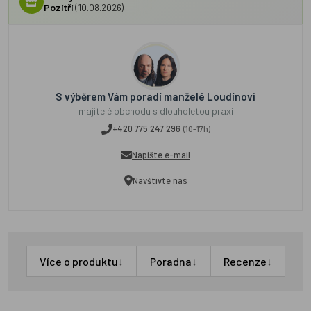
Pozítří
(10.08.2026)
S výběrem Vám poradí manželé Loudínovi
majitelé obchodu s dlouholetou praxí
+420 775 247 296
(10-17h)
Napište e-mail
Navštivte nás
↓
↓
↓
Více o produktu
Poradna
Recenze