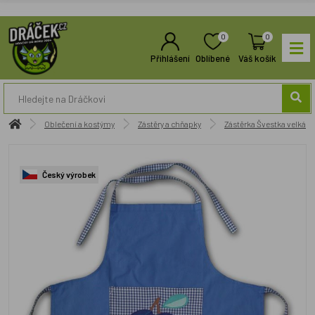
0
0
Přihlášení
Oblíbené
Váš košík
Oblečení a kostýmy
Zástěry a chňapky
Zástěrka Švestka velká
Český výrobek