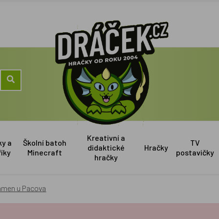
Kreativní a
ky a
Školní batoh
TV
didaktické
Hračky
říky
Minecraft
postavičky
hračky
Kámen u Pacova