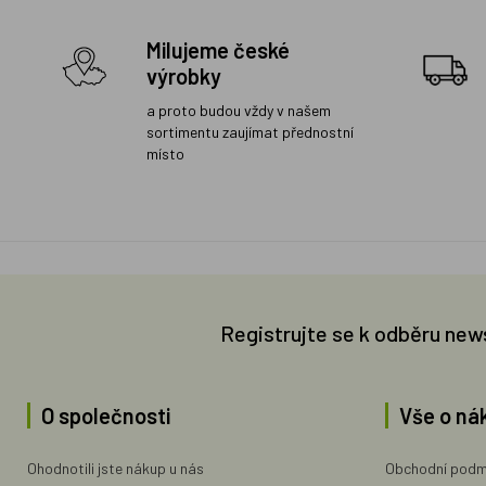
Milujeme české
výrobky
a proto budou vždy v našem
sortimentu zaujímat přednostní
místo
Registrujte se k odběru new
O společnosti
Vše o ná
Ohodnotili jste nákup u nás
Obchodní podm