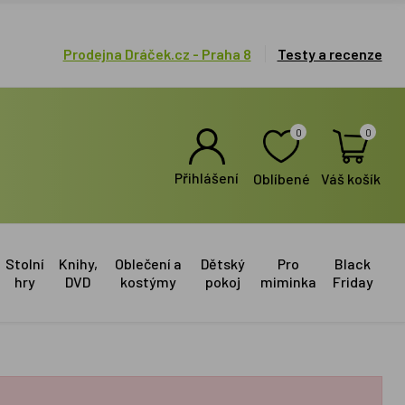
Prodejna Dráček.cz - Praha 8
Testy a recenze
0
0
Přihlášení
Oblíbené
Váš košík
Stolní
Knihy,
Oblečení a
Dětský
Pro
Black
hry
DVD
kostýmy
pokoj
miminka
Friday