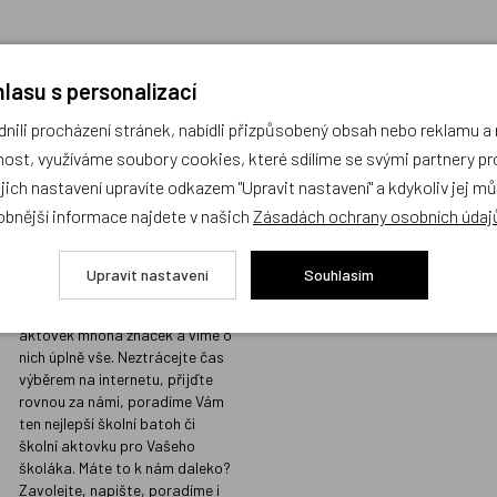
lasu s personalizací
ili procházení stránek, nabídli přizpůsobený obsah nebo reklamu 
Prodejna s největším
Kvalita vžd
ost, využíváme soubory cookies, které sdílíme se svými partnery pro
výběrem školních
místě
ejich nastavení upravíte odkazem "Upravit nastavení" a kdykoliv jej m
batohů v Praze a
Prodáváme jen t
obnější informace najdete v našich
Zásadách ochrany osobních údaj
odborným
koupili i našim d
poradenstvím
Sortiment, který
Upravit nastavení
Souhlasím
našimi přísnými 
Na naší prodejně v Libni máme
kvalitu, do nabíd
skladem stovky batohů a
nezařazujeme.
aktovek mnoha značek a víme o
nich úplně vše. Neztrácejte čas
výběrem na internetu, přijďte
rovnou za námi, poradíme Vám
ten nejlepší školní batoh či
školní aktovku pro Vašeho
školáka. Máte to k nám daleko?
Zavolejte, napište, poradíme i