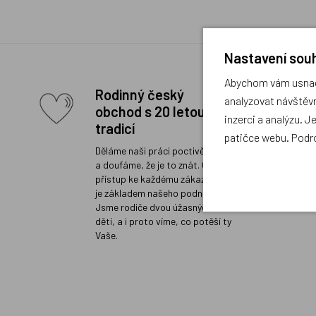
Nastavení souh
Abychom vám usnadn
Rodinný český
analyzovat návštěvn
obchod s 20 letou
inzerci a analýzu. J
tradicí
patičce webu. Podr
Děláme naši práci poctivě a rádi
a doufáme, že je to znát. Osobní
přístup ke každému zákazníkovi
je základem našeho podnikání.
Jsme rodiče dvou úžasných
dětí, a i proto víme, co potěší ty
Vaše.