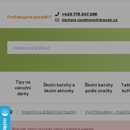
+420 775 247 296
Potřebujete poradit?
michala.loudinova@dracek.cz
Tipy na
Školní batohy a
Školní batohy
Taš
vánoční
školní aktovky
podle značky
kuf
dárky
Kreativní a didaktické hračky
Vystřihovánky - hrad 
Bohužel, tento produkt nebyl v nabídce nalezen.