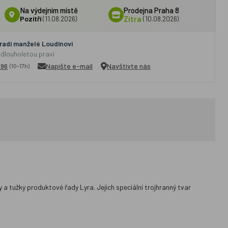
Na výdejním místě
Prodejna Praha 8
Pozítří
(11.08.2026)
Zítra
(10.08.2026)
adí manželé Loudínovi
 dlouholetou praxí
296
Napište e-mail
Navštivte nás
(10-17h)
 a tužky produktové řady Lyra. Jejich speciální trojhranný tvar