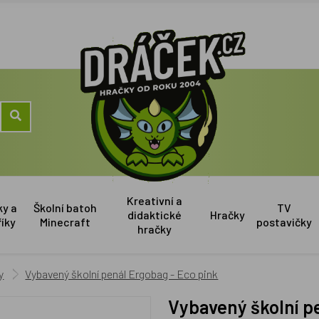
Kreativní a
ky a
Školní batoh
TV
didaktické
Hračky
říky
Minecraft
postavičky
hračky
y
Vybavený školní penál Ergobag - Eco pink
Vybavený školní p