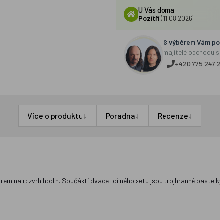
U Vás doma
Pozítří
(11.08.2026)
S výběrem Vám por
majitelé obchodu s
+420 775 247 
↓
↓
↓
Více o produktu
Poradna
Recenze
rem na rozvrh hodin. Součástí dvacetidílného setu jsou trojhranné pastelky