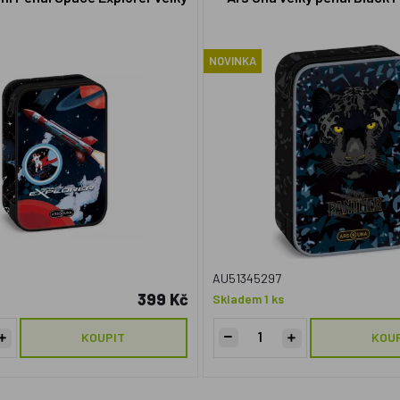
NOVINKA
AU51345297
399 Kč
Skladem 1 ks
KOUPIT
KOU