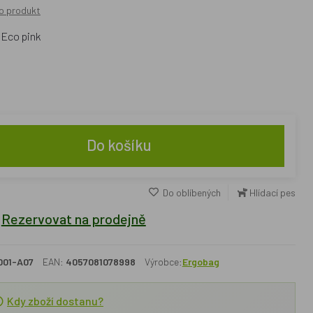
o produkt
 Eco pink
Do košíku
Do oblíbených
Hlídací pes
Rezervovat na prodejně
001-A07
EAN:
4057081078998
Výrobce:
Ergobag
Kdy zboží dostanu?