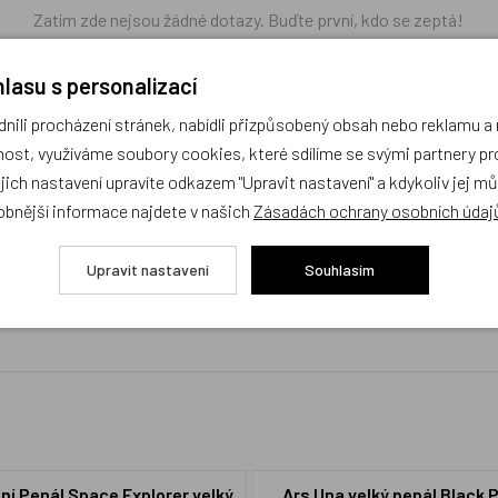
Zatím zde nejsou žádné dotazy. Buďte první, kdo se zeptá!
lasu s personalizací
ili procházení stránek, nabídli přizpůsobený obsah nebo reklamu 
ost, využíváme soubory cookies, které sdílíme se svými partnery pro
ejich nastavení upravíte odkazem "Upravit nastavení" a kdykoliv jej m
obnější informace najdete v našich
Zásadách ochrany osobních údaj
cení,
buďte první, kdo produkt ohodnotí!
Upravit nastavení
Souhlasím
lní Penál Space Explorer velký
Ars Una velký penál Black 