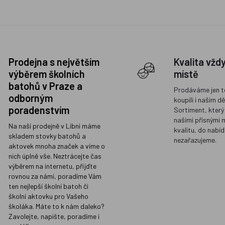
Prodejna s největším
Kvalita vžd
výběrem školních
místě
batohů v Praze a
Prodáváme jen t
odborným
koupili i našim d
poradenstvím
Sortiment, který
našimi přísnými 
Na naší prodejně v Libni máme
kvalitu, do nabíd
skladem stovky batohů a
nezařazujeme.
aktovek mnoha značek a víme o
nich úplně vše. Neztrácejte čas
výběrem na internetu, přijďte
rovnou za námi, poradíme Vám
ten nejlepší školní batoh či
školní aktovku pro Vašeho
školáka. Máte to k nám daleko?
Zavolejte, napište, poradíme i