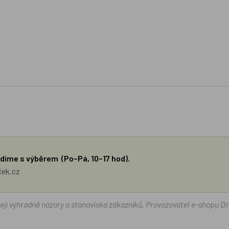
díme s výběrem (Po–Pá, 10–17 hod).
ček.cz
žejí výhradně názory a stanoviska zákazníků. Provozovatel e-shopu D