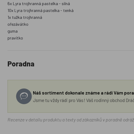
6x Lyra trojhranná pastelka - silná
10x Lyra trojhranná pastelka - tenká
1x tužka trojhranná
ořezávátko
guma
pravítko
Poradna
Náš sortiment dokonale známe a rádi Vám pora
Jsme tu vždy rádi pro Vás! Váš rodinný obchod Drá
Recenze v detailu produktu a texty od zákazníků v poradně odrá