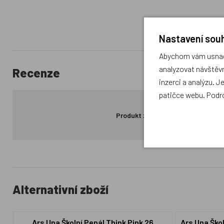
Nastavení souh
Abychom vám usnadn
analyzovat návštěvn
Recenze
inzerci a analýzu. J
patičce webu. Podr
Produkt zatím nemá žádné hodno
Alternativní zboží
Ars Una Školní Penál Think Pink 26
Ars Una Ško