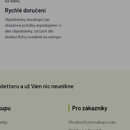
na dálku.
Rychlé doručení
Objednávky obsahující jen
skladové položky expedujeme i v
den objednávky, ostatní dle
dodací lhůty uvedené na eshopu
sletteru a už Vám nic neunikne
kupu
Pro zákazníky
ínky
Ohodnotili jste nákup u nás