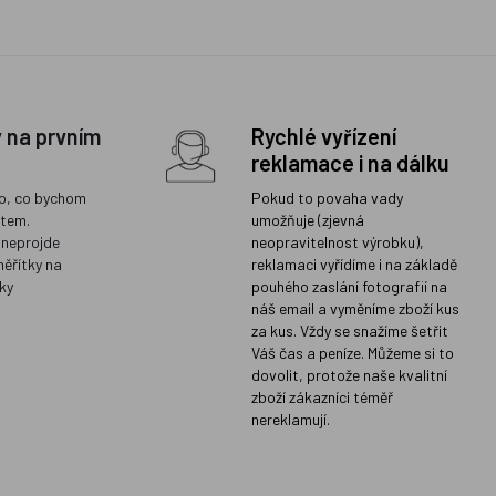
y na prvním
Rychlé vyřízení
reklamace i na dálku
o, co bychom
Pokud to povaha vady
ětem.
umožňuje (zjevná
 neprojde
neopravitelnost výrobku),
měřítky na
reklamaci vyřídíme i na základě
ky
pouhého zaslání fotografií na
náš email a vyměníme zboží kus
za kus. Vždy se snažíme šetřit
Váš čas a peníze. Můžeme si to
dovolit, protože naše kvalitní
zboží zákazníci téměř
nereklamují.