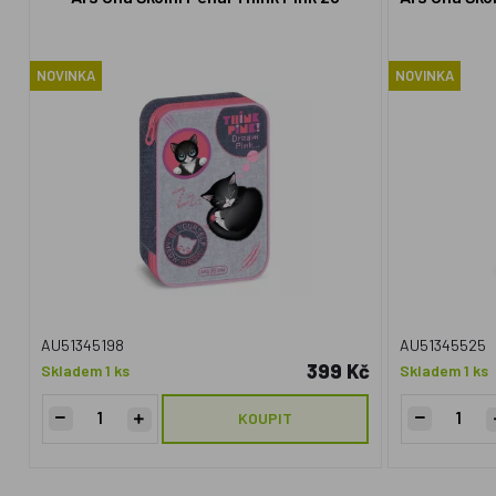
NOVINKA
NOVINKA
AU51345198
AU51345525
399 Kč
Skladem 1 ks
Skladem 1 ks
KOUPIT