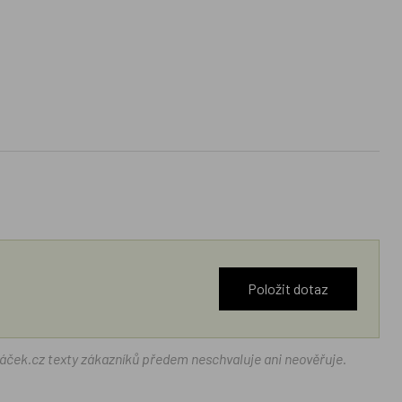
Položit dotaz
ráček.cz texty zákazníků předem neschvaluje ani neověřuje.