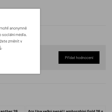
a mohli anonymně
 sociální média,
ůžete změnit v
ů
.
Přidat hodnocení
Panther 26
Ars Una velký penál Lamborghini Gold 26 s