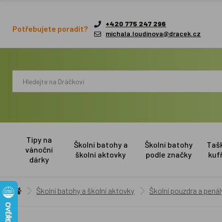
+420 775 247 296
Potřebujete poradit?
michala.loudinova@dracek.cz
Tipy na
Školní batohy a
Školní batohy
Taš
vánoční
školní aktovky
podle značky
kuf
dárky
Školní batohy a školní aktovky
Školní pouzdra a penál