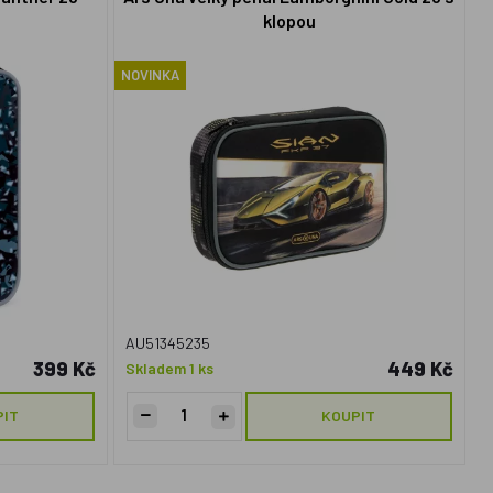
klopou
NOVINKA
AU51345235
399 Kč
449 Kč
Skladem 1 ks
PIT
KOUPIT