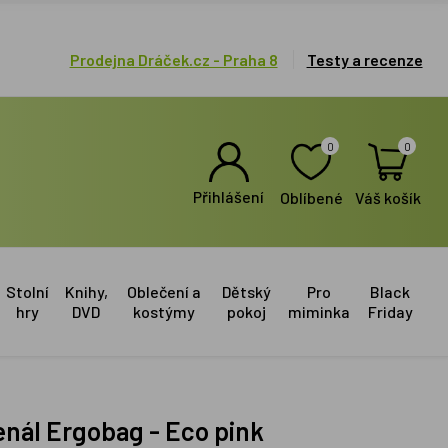
Prodejna Dráček.cz - Praha 8
Testy a recenze
0
0
Přihlášení
Oblíbené
Váš košík
Stolní
Knihy,
Oblečení a
Dětský
Pro
Black
hry
DVD
kostýmy
pokoj
miminka
Friday
enál Ergobag - Eco pink