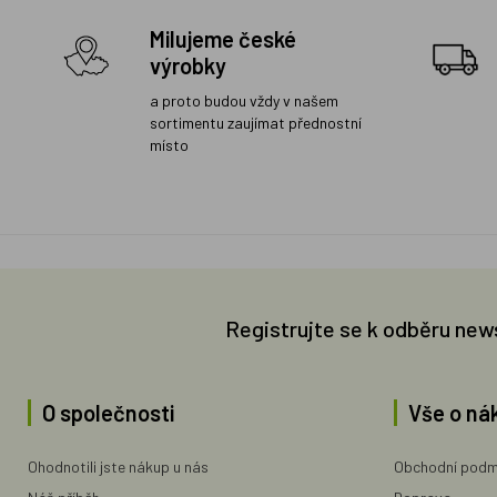
Milujeme české
výrobky
a proto budou vždy v našem
sortimentu zaujímat přednostní
místo
Registrujte se k odběru new
O společnosti
Vše o ná
Ohodnotili jste nákup u nás
Obchodní podm