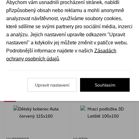
Abychom vám usnadnili procházení stránek, nabídli
přizpůsobený obsah nebo reklamu a mohli anonymně
analyzovat návštěvnost, využíváme soubory cookies,
Vo083e
Vo023b
které sdílíme se svými partnery pro sociální média, inzerci
Skladem 1 ks
Skladem 1 ks
a analýzu. Jejich nastavení upravíte odkazem "Upravit
399 Kč
899 Kč
nastavení" a kdykoliv jej můžete změnit v patičce webu.
Podrobnější informace najdete v našich
Zásadách
ochrany osobních údajů
.
Dětský koberec Auta
Hrací podložka 3D Letiště
červený 115x160
100x150
Upravit nastavení
Souhlasím
Akce