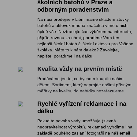
školních batohů v Praze a
odborným poradenstvím
Na naší prodejně v Libni máme skladem stovky
batohů a aktovek mnoha značek a víme o nich
úplně vše. Neztrácejte čas výběrem na internetu,
přijďte rovnou za námi, poradíme Vám ten
nejlepší školní batoh či školní aktovku pro Vašeho
školáka. Máte to k nám daleko? Zavolejte,
napište, poradíme i na dálku.
Kvalita vždy na prvním místě
Prodáváme jen to, co bychom koupili i našim
dětem. Sortiment, který neprojde našimi přísnými
měřítky na kvalitu, do nabídky nezařazujeme.
Rychlé vyřízení reklamace i na
dálku
Pokud to povaha vady umožňuje (zjevná
neopravitelnost výrobku), reklamaci vyřídíme i na
základě pouhého zaslání fotografií na náš email