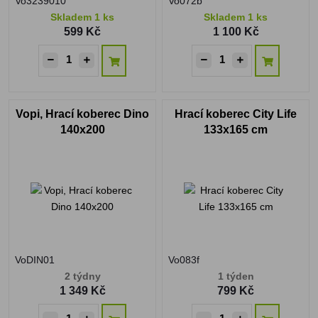
Vo3239010
Vo072b
Skladem 1 ks
Skladem 1 ks
599 Kč
1 100 Kč
Vopi, Hrací koberec Dino
Hrací koberec City Life
140x200
133x165 cm
VoDIN01
Vo083f
2 týdny
1 týden
1 349 Kč
799 Kč