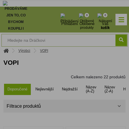
0
0
Přihlášení
Oblíbené
Váš
košík
Výrobci
VOPI
VOPI
Celkem nalezeno
22
produktů
Název
Název
Doporučené
Nejlevnější
Nejdražší
Ho
(A-Z)
(Z-A)
Filtrace produktů