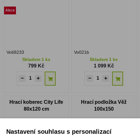
Akce
Vo68233
Vo021b
Skladem 1 ks
Skladem 1 ks
799 Kč
1 099 Kč
Hrací koberec City Life
Hrací podložka Věž
80x120 cm
100x150
Nastavení souhlasu s personalizací