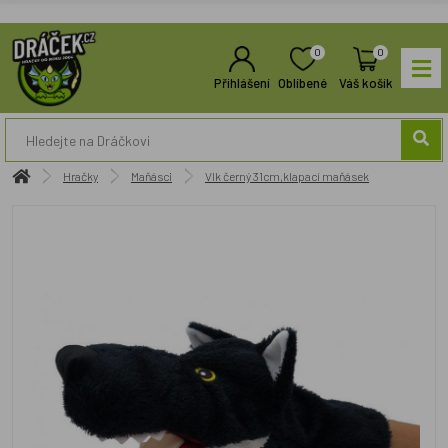
0
0
Přihlášení
Oblíbené
Váš košík
Hračky
Maňásci
Vlk černý 31cm,klapací maňásek