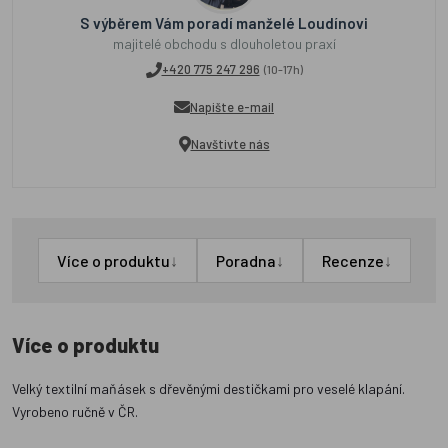
S výběrem Vám poradí manželé Loudínovi
majitelé obchodu s dlouholetou praxí
+420 775 247 296
(10-17h)
Napište e-mail
Navštivte nás
↓
↓
↓
Více o produktu
Poradna
Recenze
Více o produktu
Velký textilní maňásek s dřevěnými destičkami pro veselé klapání.
Vyrobeno ručně v ČR.