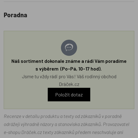
Poradna
Náš sortiment dokonale známe a rádi Vám poradíme
s výběrem (Po–Pá, 10–17 hod).
Jsme tu vždy rádi pro Vás! Váš rodinný obchod
Dráček.cz
Položit dotaz
Recenze v detailu produktu a texty od zákazníků v poradně
odrážejí výhradně názory a stanoviska zákazníků. Provozovatel
e-shopu Dráček.cz texty zákazníků předem neschvaluje ani