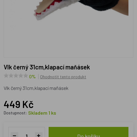
Vlk černý 31cm,klapací maňásek
0%
Ohodnotit tento produkt
Vlk černý 31cm,klapací maňásek
449 Kč
Skladem 1 ks
Dostupnost:
Do košíku