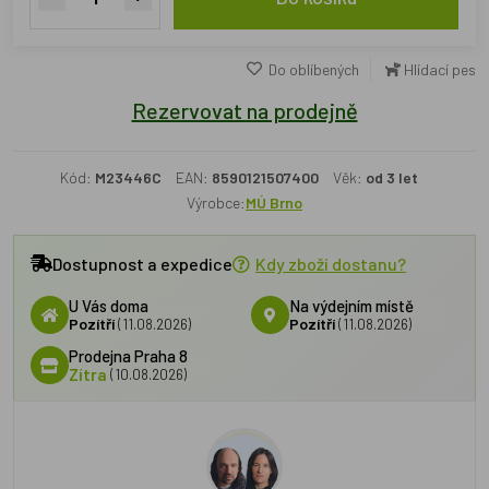
Do oblíbených
Hlídací pes
Rezervovat na prodejně
Kód:
M23446C
EAN:
8590121507400
Věk:
od 3 let
Výrobce:
MÚ Brno
Dostupnost a expedice
Kdy zboží dostanu?
U Vás doma
Na výdejním místě
Pozítří
(11.08.2026)
Pozítří
(11.08.2026)
Prodejna Praha 8
Zítra
(10.08.2026)