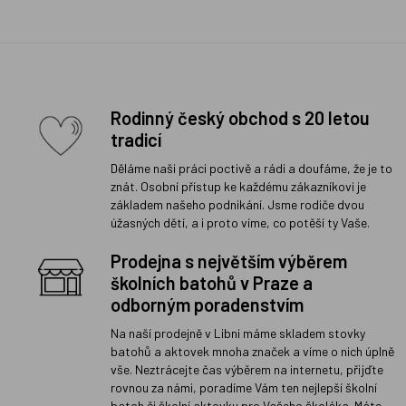
Rodinný český obchod s 20 letou
tradicí
Děláme naši práci poctivě a rádi a doufáme, že je to
znát. Osobní přístup ke každému zákazníkovi je
základem našeho podnikání. Jsme rodiče dvou
úžasných dětí, a i proto víme, co potěší ty Vaše.
Prodejna s největším výběrem
školních batohů v Praze a
odborným poradenstvím
Na naší prodejně v Libni máme skladem stovky
batohů a aktovek mnoha značek a víme o nich úplně
vše. Neztrácejte čas výběrem na internetu, přijďte
rovnou za námi, poradíme Vám ten nejlepší školní
batoh či školní aktovku pro Vašeho školáka. Máte