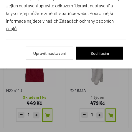
Jejich nastavení upravíte odkazem "Upravit nastavení" a
Alternativní zboží
kdykoliv jej můžete změnit v patičce webu. Podrobnější
informace najdete v našich
Zásadách ochrany osobních
údajů
.
Maňásek bez nohou
Jednorožec 30 cm bílý,
Djepeto 27 cm, maňásek
maňásek
NOVINKA
Upravit nastavení
Souhlasím
Český výrobek
M22514D
M24633A
Skladem 1 ks
1 týden
449 Kč
479 Kč