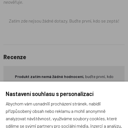
neověřuje.
Zatím zde nejsou žádné dotazy. Buďte první, kdo se zeptá!
Recenze
Produkt zatím nemá žádné hodnocení,
buďte první, kdo
produkt ohodnotí!
Nastavení souhlasu s personalizací
Přidat hodnocení
Abychom vám usnadnili procházení stránek, nabídli
přizpůsobený obsah nebo reklamu a mohli anonymně
analyzovat návštěvnost, využíváme soubory cookies, které
sdílíme se svými partnery pro sociální média, inzerci a analýzu.