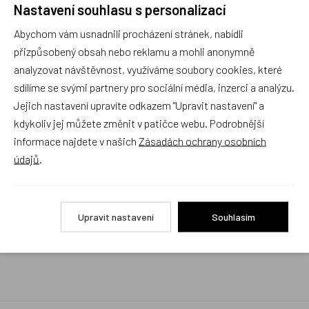
Nastavení souhlasu s personalizací
Rychlé vyřízení reklamace i na dálku
Abychom vám usnadnili procházení stránek, nabídli
Pokud to povaha vady umožňuje (zjevná
neopravitelnost výrobku), reklamaci vyřídíme i na
přizpůsobený obsah nebo reklamu a mohli anonymně
základě pouhého zaslání fotografií na náš email a
analyzovat návštěvnost, využíváme soubory cookies, které
vyměníme zboží kus za kus. Vždy se snažíme šetřit
sdílíme se svými partnery pro sociální média, inzerci a analýzu.
Váš čas a peníze. Můžeme si to dovolit, protože
naše kvalitní zboží zákazníci téměř nereklamují.
Jejich nastavení upravíte odkazem "Upravit nastavení" a
kdykoliv jej můžete změnit v patičce webu. Podrobnější
Milujeme české výrobky
informace najdete v našich
Zásadách ochrany osobních
a proto budou vždy v našem sortimentu zaujímat
údajů
.
přednostní místo
Rychlé doručení
Upravit nastavení
Souhlasím
Objednávky obsahující jen skladové položky
expedujeme i v den objednávky, ostatní dle dodací
lhůty uvedené na eshopu