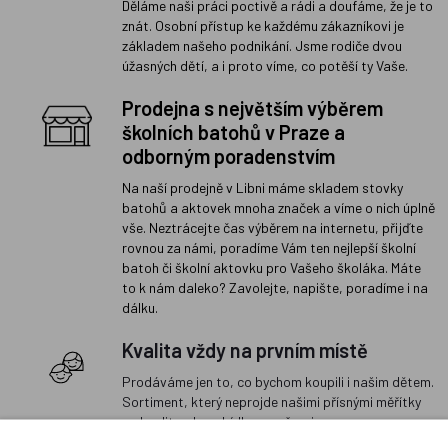
Děláme naši práci poctivě a rádi a doufáme, že je to
znát. Osobní přístup ke každému zákazníkovi je
základem našeho podnikání. Jsme rodiče dvou
úžasných dětí, a i proto víme, co potěší ty Vaše.
Prodejna s největším výběrem
školních batohů v Praze a
odborným poradenstvím
Na naší prodejně v Libni máme skladem stovky
batohů a aktovek mnoha značek a víme o nich úplně
vše. Neztrácejte čas výběrem na internetu, přijďte
rovnou za námi, poradíme Vám ten nejlepší školní
batoh či školní aktovku pro Vašeho školáka. Máte
to k nám daleko? Zavolejte, napište, poradíme i na
dálku.
Kvalita vždy na prvním místě
Prodáváme jen to, co bychom koupili i našim dětem.
Sortiment, který neprojde našimi přísnými měřítky
na kvalitu, do nabídky nezařazujeme.