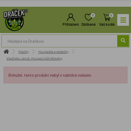
0
0
Přihlášení
Oblíbené
Váš košík
Hračky
Houpadla a sedačky
Vladislav Jaroš, Houpací kůň dřevěný
Bohužel, tento produkt nebyl v nabídce nalezen.