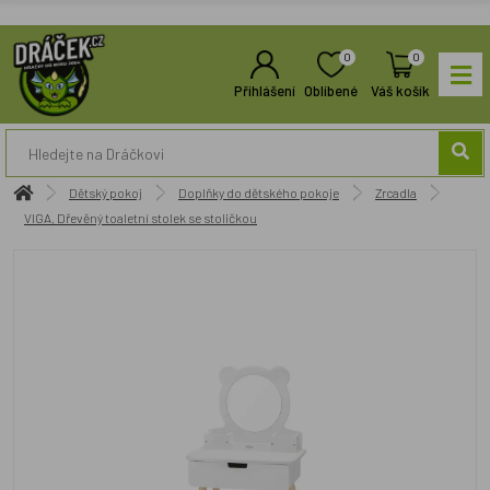
0
0
Přihlášení
Oblíbené
Váš košík
Dětský pokoj
Doplňky do dětského pokoje
Zrcadla
VIGA, Dřevěný toaletní stolek se stoličkou