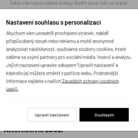
Zatím zde nejsou žádné dotazy. Buďte první, kdo se zeptá!
Nastavení souhlasu s personalizací
Abychom vám usnadnili procházení stránek, nabídli
přizpůsobený obsah nebo reklamu a mohli anonymně
Recenze
analyzovat návštěvnost, využíváme soubory cookies, které
sdílíme se svými partnery pro sociální média, inzerci a analýzu.
Produkt zatím nemá žádné hodnocení,
buďte první, kdo
Jejich nastavení upravíte odkazem "Upravit nastavení" a
produkt ohodnotí!
kdykoliv jej můžete změnit v patičce webu. Podrobnější
informace najdete v našich
Zásadách ochrany osobních
Přidat hodnocení
údajů
.
Upravit nastavení
Souhlasím
Alternativní zboží