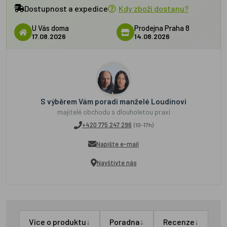
Dostupnost a expedice
Kdy zboží dostanu?
U Vás doma
Prodejna Praha 8
17.08.2026
14.08.2026
S výběrem Vám poradí manželé Loudínovi
majitelé obchodu s dlouholetou praxí
+420 775 247 296
(10-17h)
Napište e-mail
Navštivte nás
↓
↓
↓
Více o produktu
Poradna
Recenze