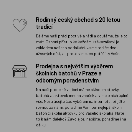
Rodinný český obchod s 20 letou
tradicí
Děláme naši práci poctivě a rádi a doufáme, že je to
znát. Osobní přístup ke každému zákazníkovi je
základem našeho podnikání. Jsme rodiče dvou
úžasných dětí, a i proto víme, co potěší ty Vaše.
Prodejna s největším výběrem
školních batohů v Praze a
odborným poradenstvím
Na naší prodejně v Libni máme skladem stovky
batohů a aktovek mnoha značek a víme o nich úplně
vše. Neztrácejte čas výběrem na internetu, přijďte
rovnou za námi, poradíme Vám ten nejlepší školní
batoh či školní aktovku pro Vašeho školáka. Máte
to k nám daleko? Zavolejte, napište, poradíme i na
dálku.