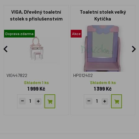
VIGA, Dřevěný toaletní
Toaletní stolek velký
stolek s příslušenstvím
Kytička
Doprava zdarma
Akce
VIG447822
HP012402
Skladem 1 ks
Skladem 6 ks
1 999 Kč
1 399 Kč