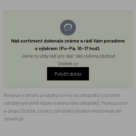
Náš sortiment dokonale známe a rádi Vám poradíme
s výběrem (Po–Pá, 10–17 hod).
Jsme tu vždy rádi pro Vás! Váš rodinný obchod
Dráček.cz
Položit dotaz
Recenze v detailu produktu a texty od zákazníků v poradně
odrážejí výhradně názory a stanoviska zákazníků. Provozovatel
e-shopu Dráček.cz texty zákazníků předem neschvaluje ani
neověřuje.