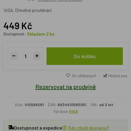
VIGA, Dřevěné provlékání
449 Kč
Skladem 2 ks
Dostupnost:
Do košíku
Do oblíbených
Hlídací pes
Rezervovat na prodejně
Kód:
VIG585051
EAN:
6934510585051
Věk:
od 3 let
Výrobce:
VIGA
Dostupnost a expedice
Kdy zboží dostanu?