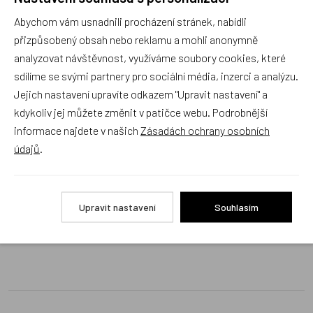
Náš sortiment dokonale známe a rádi Vám poradíme
Abychom vám usnadnili procházení stránek, nabídli
s výběrem (Po–Pá, 10–17 hod).
přizpůsobený obsah nebo reklamu a mohli anonymně
Jsme tu vždy rádi pro Vás! Váš rodinný obchod
analyzovat návštěvnost, využíváme soubory cookies, které
Dráček.cz
sdílíme se svými partnery pro sociální média, inzerci a analýzu.
Položit dotaz
Jejich nastavení upravíte odkazem "Upravit nastavení" a
kdykoliv jej můžete změnit v patičce webu. Podrobnější
informace najdete v našich
Zásadách ochrany osobních
Recenze v detailu produktu a texty od zákazníků v poradně
údajů
.
odrážejí výhradně názory a stanoviska zákazníků. Provozovatel
e-shopu Dráček.cz texty zákazníků předem neschvaluje ani
neověřuje.
Upravit nastavení
Souhlasím
Zatím zde nejsou žádné dotazy. Buďte první, kdo se zeptá!