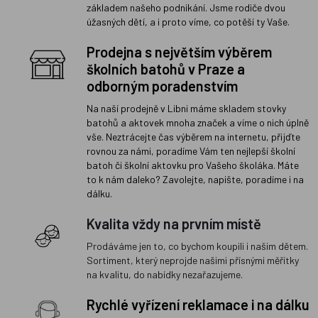
základem našeho podnikání. Jsme rodiče dvou
úžasných dětí, a i proto víme, co potěší ty Vaše.
Prodejna s největším výběrem
školních batohů v Praze a
odborným poradenstvím
Na naší prodejně v Libni máme skladem stovky
batohů a aktovek mnoha značek a víme o nich úplně
vše. Neztrácejte čas výběrem na internetu, přijďte
rovnou za námi, poradíme Vám ten nejlepší školní
batoh či školní aktovku pro Vašeho školáka. Máte
to k nám daleko? Zavolejte, napište, poradíme i na
dálku.
Kvalita vždy na prvním místě
Prodáváme jen to, co bychom koupili i našim dětem.
Sortiment, který neprojde našimi přísnými měřítky
na kvalitu, do nabídky nezařazujeme.
Rychlé vyřízení reklamace i na dálku