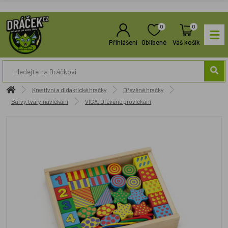
0
0
Přihlášení
Oblíbené
Váš košík
Kreativní a didaktické hračky
Dřevěné hračky
Barvy, tvary, navlékání
VIGA, Dřevěné provlékání