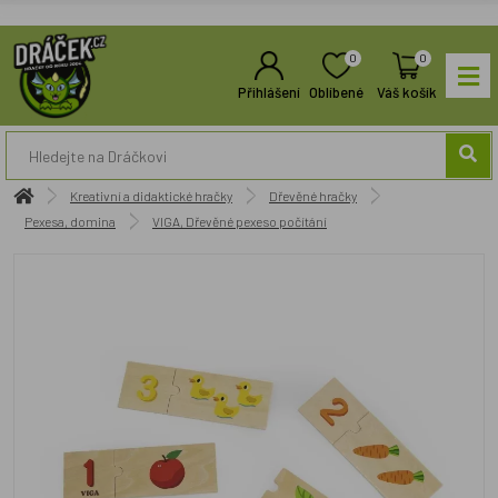
0
0
Přihlášení
Oblíbené
Váš košík
Kreativní a didaktické hračky
Dřevěné hračky
Pexesa, domina
VIGA, Dřevěné pexeso počítání