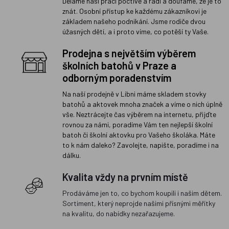
Děláme naši práci poctivě a rádi a doufáme, že je to
znát. Osobní přístup ke každému zákazníkovi je
základem našeho podnikání. Jsme rodiče dvou
úžasných dětí, a i proto víme, co potěší ty Vaše.
Prodejna s největším výběrem
školních batohů v Praze a
odborným poradenstvím
Na naší prodejně v Libni máme skladem stovky
batohů a aktovek mnoha značek a víme o nich úplně
vše. Neztrácejte čas výběrem na internetu, přijďte
rovnou za námi, poradíme Vám ten nejlepší školní
batoh či školní aktovku pro Vašeho školáka. Máte
to k nám daleko? Zavolejte, napište, poradíme i na
dálku.
Kvalita vždy na prvním místě
Prodáváme jen to, co bychom koupili i našim dětem.
Sortiment, který neprojde našimi přísnými měřítky
na kvalitu, do nabídky nezařazujeme.