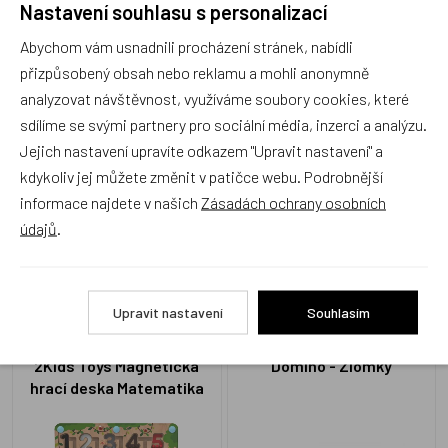
Nastavení souhlasu s personalizací
Recenze
Abychom vám usnadnili procházení stránek, nabídli
přizpůsobený obsah nebo reklamu a mohli anonymně
Produkt zatím nemá žádné hodnocení,
buďte první, kdo
analyzovat návštěvnost, využíváme soubory cookies, které
produkt ohodnotí!
sdílíme se svými partnery pro sociální média, inzerci a analýzu.
Jejich nastavení upravíte odkazem "Upravit nastavení" a
Přidat hodnocení
kdykoliv jej můžete změnit v patičce webu. Podrobnější
informace najdete v našich
Zásadách ochrany osobních
údajů
.
Alternativní zboží
Upravit nastavení
Souhlasím
2Kids Toys Magnetická
Domino - Zlomky
hrací deska Matematika