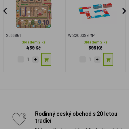
2D33851
WIS200099IMP
Skladem 2 ks
Skladem 2 ks
459 Kč
395 Kč
Rodinný český obchod s 20 letou
tradicí