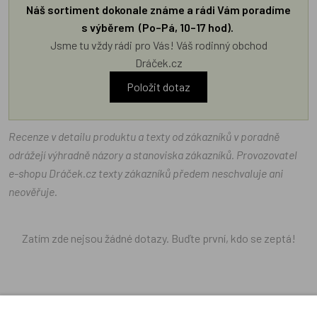
Náš sortiment dokonale známe a rádi Vám poradíme
s výběrem (Po–Pá, 10–17 hod).
Jsme tu vždy rádi pro Vás! Váš rodinný obchod
Dráček.cz
Položit dotaz
Recenze v detailu produktu a texty od zákazníků v poradně
odrážejí výhradně názory a stanoviska zákazníků. Provozovatel
e-shopu Dráček.cz texty zákazníků předem neschvaluje ani
neověřuje.
Zatím zde nejsou žádné dotazy. Buďte první, kdo se zeptá!