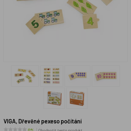
VIGA, Dřevěné pexeso počítání
0%
Ohodnotit tento produkt