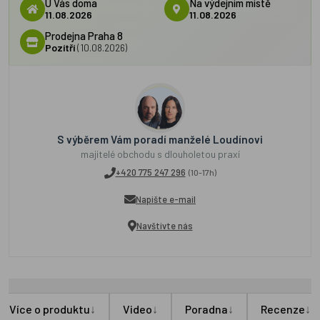
U Vás doma
Na výdejním místě
11.08.2026
11.08.2026
Prodejna Praha 8
Pozítří
(10.08.2026)
S výběrem Vám poradí manželé Loudínovi
majitelé obchodu s dlouholetou praxí
+420 775 247 296
(10-17h)
Napište e-mail
Navštivte nás
↓
↓
↓
↓
Více o produktu
Video
Poradna
Recenze