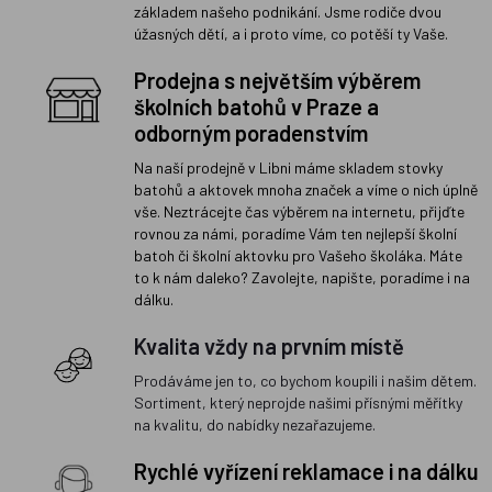
základem našeho podnikání. Jsme rodiče dvou
úžasných dětí, a i proto víme, co potěší ty Vaše.
Prodejna s největším výběrem
školních batohů v Praze a
odborným poradenstvím
Na naší prodejně v Libni máme skladem stovky
batohů a aktovek mnoha značek a víme o nich úplně
vše. Neztrácejte čas výběrem na internetu, přijďte
rovnou za námi, poradíme Vám ten nejlepší školní
batoh či školní aktovku pro Vašeho školáka. Máte
to k nám daleko? Zavolejte, napište, poradíme i na
dálku.
Kvalita vždy na prvním místě
Prodáváme jen to, co bychom koupili i našim dětem.
Sortiment, který neprojde našimi přísnými měřítky
na kvalitu, do nabídky nezařazujeme.
Rychlé vyřízení reklamace i na dálku