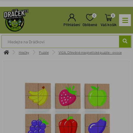
0
0
Přihlášení
Oblíbené
Váš košík
Hračky
Puzzle
VIGA, Dřevěné magnetické puzzle - ovoce