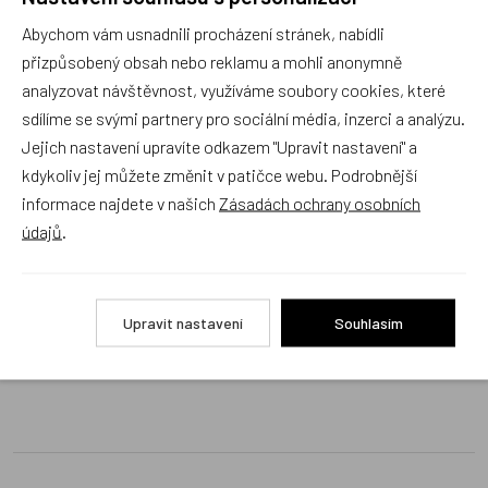
Náš sortiment dokonale známe a rádi Vám poradíme
Abychom vám usnadnili procházení stránek, nabídli
s výběrem (Po–Pá, 10–17 hod).
přizpůsobený obsah nebo reklamu a mohli anonymně
Jsme tu vždy rádi pro Vás! Váš rodinný obchod
analyzovat návštěvnost, využíváme soubory cookies, které
Dráček.cz
sdílíme se svými partnery pro sociální média, inzerci a analýzu.
Položit dotaz
Jejich nastavení upravíte odkazem "Upravit nastavení" a
kdykoliv jej můžete změnit v patičce webu. Podrobnější
informace najdete v našich
Zásadách ochrany osobních
Recenze v detailu produktu a texty od zákazníků v poradně
údajů
.
odrážejí výhradně názory a stanoviska zákazníků. Provozovatel
e-shopu Dráček.cz texty zákazníků předem neschvaluje ani
neověřuje.
Upravit nastavení
Souhlasím
Zatím zde nejsou žádné dotazy. Buďte první, kdo se zeptá!