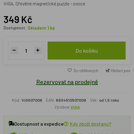
VIGA, Dřevěné magnetické puzzle - ovoce
349 Kč
Skladem 1 ks
Dostupnost:
Do košíku
Do oblíbených
Hlídací pes
Rezervovat na prodejně
Kód:
VIG507008
EAN:
6934510507008
Věk:
od 1,5 roku
Výrobce:
VIGA
Dostupnost a expedice
Kdy zboží dostanu?