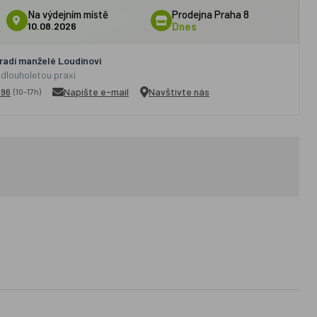
Na výdejním místě
Prodejna Praha 8
10.08.2026
Dnes
adí manželé Loudínovi
 dlouholetou praxí
296
Napište e-mail
Navštivte nás
(10-17h)