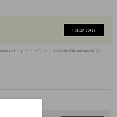
Položit dotaz
ráček.cz texty zákazníků předem neschvaluje ani neověřuje.