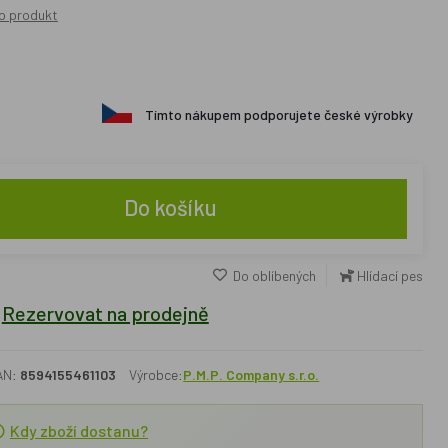
o produkt
Tímto nákupem podporujete české výrobky
Do košíku
Do oblíbených
Hlídací pes
Rezervovat na prodejně
AN:
8594155461103
Výrobce:
P.M.P. Company s.r.o.
Kdy zboží dostanu?