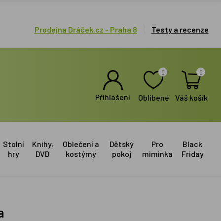
Prodejna Dráček.cz - Praha 8
Testy a recenze
0
0
Přihlášení
Oblíbené
Váš košík
Stolní
Knihy,
Oblečení a
Dětský
Pro
Black
hry
DVD
kostýmy
pokoj
miminka
Friday
a