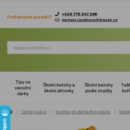
+420 775 247 296
Potřebujete poradit?
michala.loudinova@dracek.cz
Tipy na
Školní batohy a
Školní batohy
Taš
vánoční
školní aktovky
podle značky
kuf
dárky
Dětský pokoj
Doplňky do dětského pokoje
Věšák