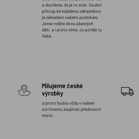
a doufáme, že je to znát. Osobní
přístup ke každému zákazníkovi
je základem našeho podnikání.
Jsme rodiče dvou úžasných
dětí, a i proto víme, co potěší ty
Vaše.
Milujeme české
výrobky
a proto budou vždy v našem
sortimentu zaujímat přednostní
místo