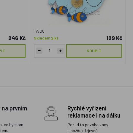
TiVO8
246 Kč
129 Kč
Skladem 2 ks
PIT
KOUPIT
y na prvním
Rychlé vyřízení
reklamace i na dálku
o, co bychom
Pokud to povaha vady
ětem.
umožňuje (zjevná