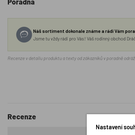
Poradna
Náš sortiment dokonale známe a rádi Vám pora
Jsme tu vždy rádi pro Vás! Váš rodinný obchod Drá
Recenze v detailu produktu a texty od zákazníků v poradně odrá
Recenze
Nastavení souh