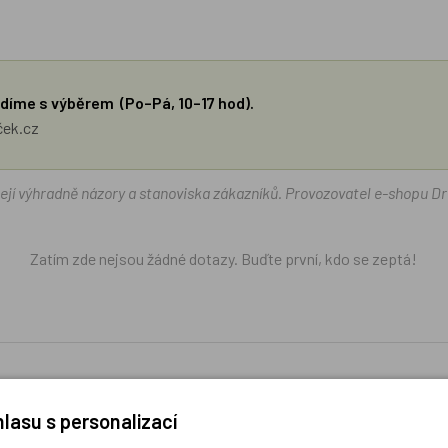
díme s výběrem (Po–Pá, 10–17 hod).
ček.cz
žejí výhradně názory a stanoviska zákazníků. Provozovatel e-shopu D
Zatím zde nejsou žádné dotazy. Buďte první, kdo se zeptá!
lasu s personalizací