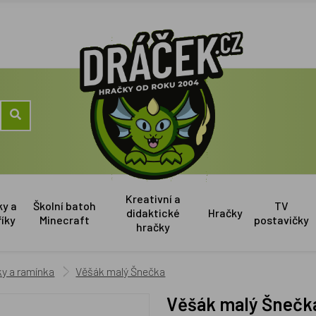
Kreativní a
ky a
Školní batoh
TV
didaktické
Hračky
říky
Minecraft
postavičky
hračky
y a ramínka
Věšák malý Šnečka
Věšák malý Šnečk