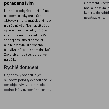
poradenstvím
Sortiment, který
našimi přísnými 
Na naší prodejně v Libni máme
kvalitu, do nabíd
skladem stovky batohů a
nezařazujeme.
aktovek mnoha značek a víme o
nich úplně vše. Neztrácejte čas
výběrem na internetu, přijďte
rovnou za námi, poradíme Vám
ten nejlepší školní batoh či
školní aktovku pro Vašeho
školáka. Máte to k nám daleko?
Zavolejte, napište, poradíme i
na dálku.
Rychlé doručení
Objednávky obsahující jen
skladové položky expedujeme i v
den objednávky, ostatní dle
dodací lhůty uvedené na eshopu