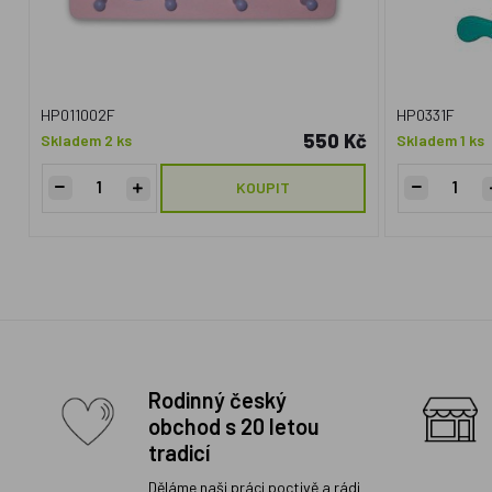
HP011002F
HP0331F
550 Kč
Skladem 2 ks
Skladem 1 ks
KOUPIT
Rodinný český
obchod s 20 letou
tradicí
Děláme naši práci poctivě a rádi