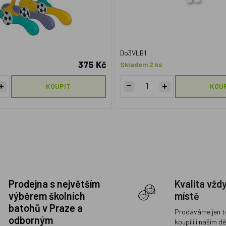
Do3VLB1
375 Kč
Skladem 2 ks
KOUPIT
KOU
Prodejna s největším
Kvalita vžd
výběrem školních
místě
batohů v Praze a
Prodáváme jen t
odborným
koupili i našim d