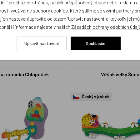
ili procházení stránek, nabídli přizpůsobený obsah nebo reklamu 
cení,
buďte první, kdo produkt ohodnotí!
ost, využíváme soubory cookies, které sdílíme se svými partnery pro
ejich nastavení upravíte odkazem "Upravit nastavení" a kdykoliv jej m
obnější informace najdete v našich
Zásadách ochrany osobních údaj
Upravit nastavení
Souhlasím
na ramínka Chlapeček
Věšák velký Šnec
Český výrobek