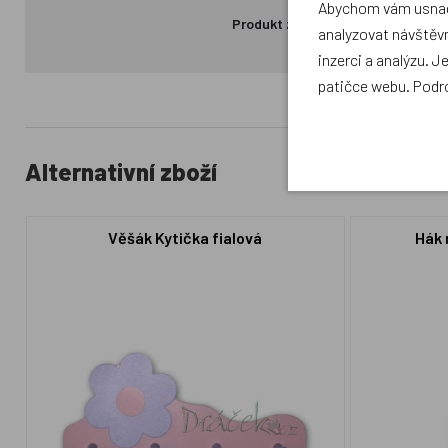
Abychom vám usnadn
Produkt zatím nemá žádné hodno
analyzovat návštěvn
inzerci a analýzu. J
patičce webu. Podr
Alternativní zboží
Věšák Kytička fialová
Hák 