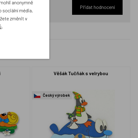
a mohli anonymně
Přidat hodnocení
 sociální média,
ůžete změnit v
ů
.
i
Věšák Tučňák s velrybou
Český výrobek