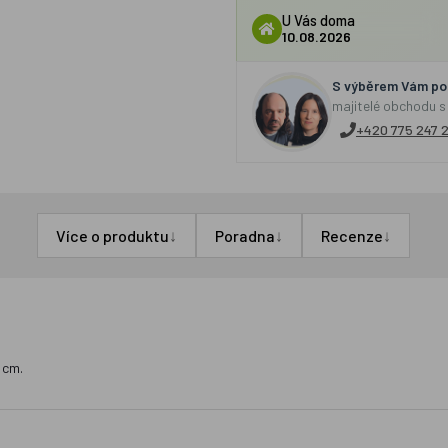
U Vás doma
10.08.2026
S výběrem Vám por
majitelé obchodu s
+420 775 247 
↓
↓
↓
Více o produktu
Poradna
Recenze
 cm.