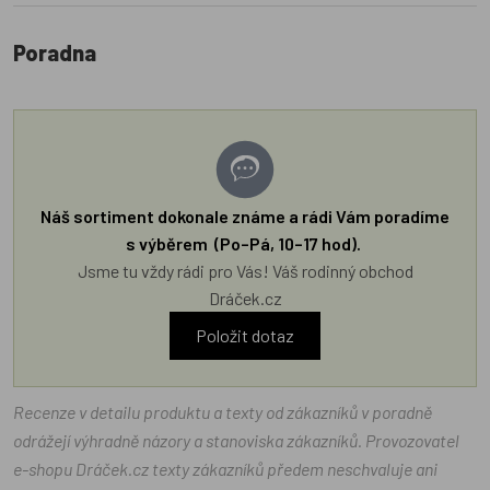
Poradna
Náš sortiment dokonale známe a rádi Vám poradíme
s výběrem (Po–Pá, 10–17 hod).
Jsme tu vždy rádi pro Vás! Váš rodinný obchod
Dráček.cz
Položit dotaz
Recenze v detailu produktu a texty od zákazníků v poradně
odrážejí výhradně názory a stanoviska zákazníků. Provozovatel
e-shopu Dráček.cz texty zákazníků předem neschvaluje ani