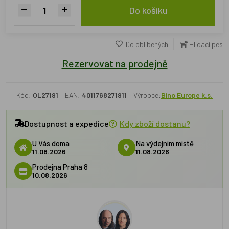
Do košíku
Do oblíbených
Hlídací pes
Rezervovat na prodejně
Kód:
OL27191
EAN:
4011768271911
Výrobce:
Bino Europe k.s.
Dostupnost a expedice
Kdy zboží dostanu?
U Vás doma
Na výdejním místě
11.08.2026
11.08.2026
Prodejna Praha 8
10.08.2026