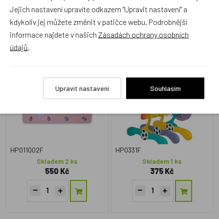
Jejich nastavení upravíte odkazem "Upravit nastavení" a
Alternativní zboží
kdykoliv jej můžete změnit v patičce webu. Podrobnější
informace najdete v našich
Zásadách ochrany osobních
údajů
.
Věšák Kytička fialová
Hák na ramínka Chlapeček
Upravit nastavení
Souhlasím
HP011002F
HP0331F
Skladem 2 ks
Skladem 1 ks
550 Kč
375 Kč