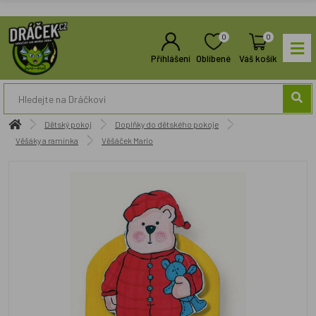
0
0
Přihlášení
Oblíbené
Váš košík
Dětský pokoj
Doplňky do dětského pokoje
Věšáky a ramínka
Věšáček Mario