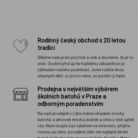
Rodinný český obchod s 20 letou
tradicí
Děláme naši práci poctivě a rádi a doufáme, že je to
znát. Osobní přístup ke každému zákazníkovi je
základem našeho podnikání. Jsme rodiče dvou
úžasných dětí, a i proto víme, co potěší ty Vaše.
Prodejna s největším výběrem
školních batohů v Praze a
odborným poradenstvím
Na naší prodejně v Libni máme skladem stovky
batohů a aktovek mnoha značek a víme o nich úplně
vše. Neztrácejte čas výběrem na internetu, přijďte
rovnou za námi, poradíme Vám ten nejlepší školní
batoh či školní aktovku pro Vašeho školáka. Máte