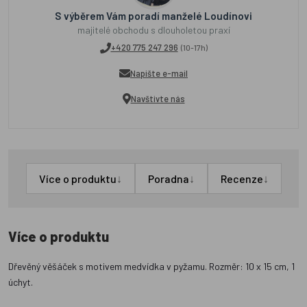
S výběrem Vám poradí manželé Loudínovi
majitelé obchodu s dlouholetou praxí
+420 775 247 296
(10-17h)
Napište e-mail
Navštivte nás
↓
↓
↓
Více o produktu
Poradna
Recenze
Více o produktu
Dřevěný věšáček s motivem medvídka v pyžamu. Rozměr: 10 x 15 cm, 1
úchyt.