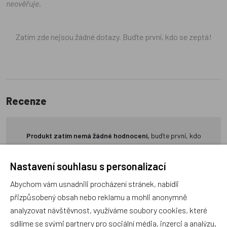
neověřuje.
Zatím zde nejsou žádné dotazy. Buďte první, kdo se zeptá!
Recenze
Produkt zatím nemá žádné hodnocení,
buďte první, kdo
produkt ohodnotí!
Nastavení souhlasu s personalizací
Přidat hodnocení
Abychom vám usnadnili procházení stránek, nabídli
přizpůsobený obsah nebo reklamu a mohli anonymně
analyzovat návštěvnost, využíváme soubory cookies, které
sdílíme se svými partnery pro sociální média, inzerci a analýzu.