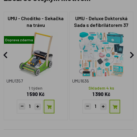
UMU - Chodítko - Sekačka
UMU - Deluxe Doktorská
na trávu
Sada s defibrilátorem 37
dílků
Doprava zdarma
UMU1357
UMU1636
1 týden
Skladem 4 ks
1 590 Kč
1 390 Kč