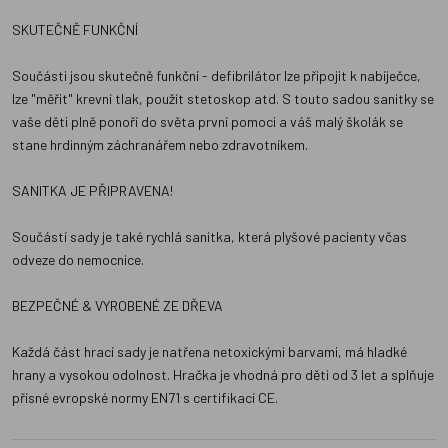
SKUTEČNĚ FUNKČNÍ
Součásti jsou skutečně funkční - defibrilátor lze připojit k nabíječce,
lze "měřit" krevní tlak, použít stetoskop atd. S touto sadou sanitky se
vaše děti plně ponoří do světa první pomoci a váš malý školák se
stane hrdinným záchranářem nebo zdravotníkem.
SANITKA JE PŘIPRAVENA!
Součástí sady je také rychlá sanitka, která plyšové pacienty včas
odveze do nemocnice.
BEZPEČNÉ & VYROBENÉ ZE DŘEVA
Každá část hrací sady je natřena netoxickými barvami, má hladké
hrany a vysokou odolnost. Hračka je vhodná pro děti od 3 let a splňuje
přísné evropské normy EN71 s certifikací CE.