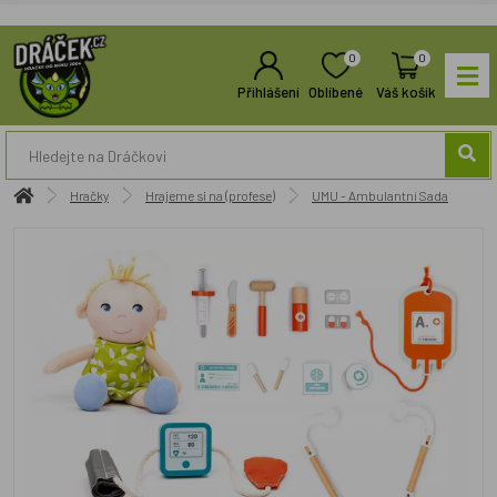
0
0
Přihlášení
Oblíbené
Váš košík
Hračky
Hrajeme si na (profese)
UMU - Ambulantní Sada