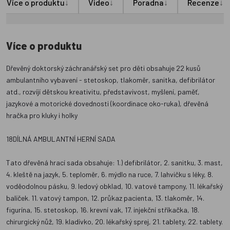
↓
↓
↓
↓
Více o produktu
Video
Poradna
Recenze
Více o produktu
Dřevěný doktorský záchranářský set pro děti obsahuje 22 kusů
ambulantního vybavení - stetoskop, tlakoměr, sanitka, defibrilátor
atd., rozvíjí dětskou kreativitu, představivost, myšlení, paměť,
jazykové a motorické dovednosti (koordinace oko-ruka), dřevěná
hračka pro kluky i holky
18DÍLNÁ AMBULANTNÍ HERNÍ SADA
Tato dřevěná hrací sada obsahuje: 1.) defibrilátor, 2. sanitku, 3. mast,
4. kleště na jazyk, 5. teploměr, 6. mýdlo na ruce, 7. lahvičku s léky, 8.
voděodolnou pásku, 9. ledový obklad, 10. vatové tampony, 11. lékařský
balíček. 11. vatový tampon, 12. průkaz pacienta, 13. tlakoměr, 14.
figurína, 15. stetoskop, 16. krevní vak, 17. injekční stříkačka, 18.
chirurgický nůž, 19. kladívko, 20. lékařský sprej, 21. tablety, 22. tablety.