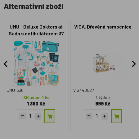
Alternativní zboží
UMU - Deluxe Doktorská
VIGA, Dřevěná nemocnice
Sada s defibrilátorem 37
dílků
UMU1636
VIG448027
Skladem 4 ks
1 týden
1 390 Kč
999 Kč