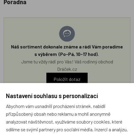
Poradna
Náš sortiment dokonale známe a rádi Vám poradíme
s výběrem (Po–Pá, 10–17 hod).
Jsme tu vždy rádi pro Vás! Váš rodinný obchod
Dráček.cz
Položit dotaz
Nastavení souhlasu s personalizací
Recenze v detailu produktu a texty od zákazníků v poradně
Abychom vám usnadnili procházení stránek, nabídli
odrážejí výhradně názory a stanoviska zákazníků. Provozovatel
přizpůsobený obsah nebo reklamu a mohli anonymně
e-shopu Dráček.cz texty zákazníků předem neschvaluje ani
analyzovat návštěvnost, využíváme soubory cookies, které
neověřuje.
sdílíme se svými partnery pro sociální média, inzerci a analýzu.