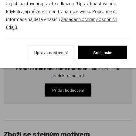
Jejich nastavení upravíte odkazem "Upravit nastavení" a
Zatím zde nejsou žádné dotazy. Buďte první, kdo se zeptá!
kdykoliv jej můžete změnit v patičce webu. Podrobnější
informace najdete v našich
Zásadách ochrany osobních
údajů
.
Recenze
Upravit nastavení
Souhlasím
Produkt zatím nemá žádné hodnocení,
buďte první, kdo
produkt ohodnotí!
Přidat hodnocení
Zboží se stejným motivem