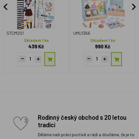
STCM201
UMU1366
Skladem 1 ks
Skladem 1 ks
439 Kč
990 Kč
Rodinný český obchod s 20 letou
tradicí
Děláme naši práci poctivě a rádi a doufáme, že je to