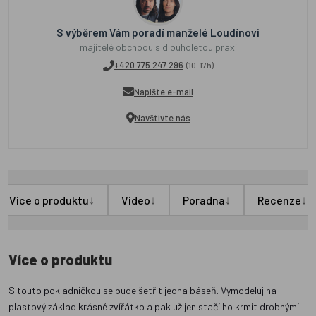
S výběrem Vám poradí manželé Loudínovi
majitelé obchodu s dlouholetou praxí
+420 775 247 296
(10-17h)
Napište e-mail
Navštivte nás
↓
↓
↓
↓
Více o produktu
Video
Poradna
Recenze
Více o produktu
S touto pokladničkou se bude šetřit jedna báseň. Vymodeluj na
plastový základ krásné zvířátko a pak už jen stačí ho krmit drobnýmí