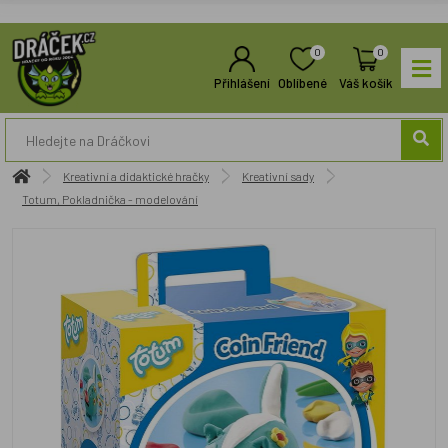
0
0
Přihlášení
Oblíbené
Váš košík
Kreativní a didaktické hračky
Kreativní sady
Totum, Pokladnička - modelování