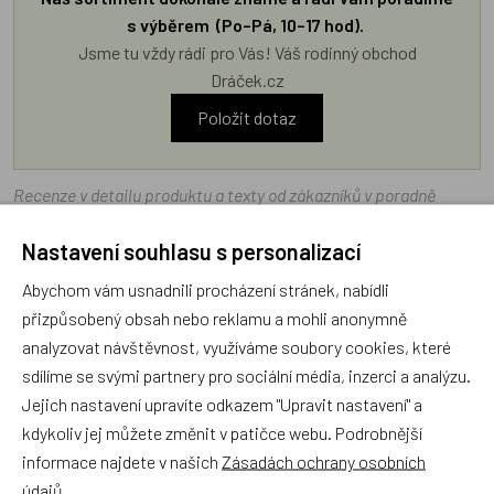
s výběrem (Po–Pá, 10–17 hod).
Jsme tu vždy rádi pro Vás! Váš rodinný obchod
Dráček.cz
Položit dotaz
Recenze v detailu produktu a texty od zákazníků v poradně
odrážejí výhradně názory a stanoviska zákazníků. Provozovatel
Nastavení souhlasu s personalizací
e-shopu Dráček.cz texty zákazníků předem neschvaluje ani
neověřuje.
Abychom vám usnadnili procházení stránek, nabídli
přizpůsobený obsah nebo reklamu a mohli anonymně
analyzovat návštěvnost, využíváme soubory cookies, které
Zatím zde nejsou žádné dotazy. Buďte první, kdo se zeptá!
sdílíme se svými partnery pro sociální média, inzerci a analýzu.
Jejich nastavení upravíte odkazem "Upravit nastavení" a
kdykoliv jej můžete změnit v patičce webu. Podrobnější
informace najdete v našich
Zásadách ochrany osobních
údajů
.
Recenze