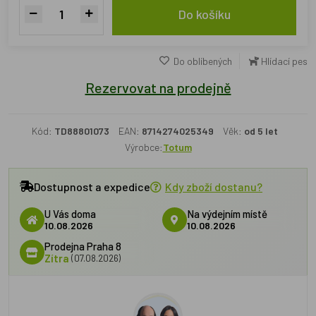
Do košíku
Do oblíbených
Hlídací pes
Rezervovat na prodejně
Kód:
TD88801073
EAN:
8714274025349
Věk:
od 5 let
Výrobce:
Totum
Dostupnost a expedice
Kdy zboží dostanu?
U Vás doma
Na výdejním místě
10.08.2026
10.08.2026
Prodejna Praha 8
Zítra
(07.08.2026)