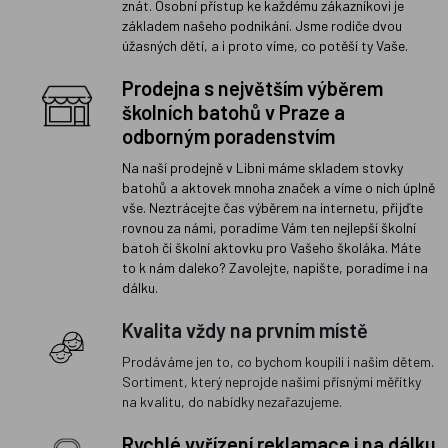
znát. Osobní přístup ke každému zákazníkovi je
základem našeho podnikání. Jsme rodiče dvou
úžasných dětí, a i proto víme, co potěší ty Vaše.
Prodejna s největším výběrem
školních batohů v Praze a
odborným poradenstvím
Na naší prodejně v Libni máme skladem stovky
batohů a aktovek mnoha značek a víme o nich úplně
vše. Neztrácejte čas výběrem na internetu, přijďte
rovnou za námi, poradíme Vám ten nejlepší školní
batoh či školní aktovku pro Vašeho školáka. Máte
to k nám daleko? Zavolejte, napište, poradíme i na
dálku.
Kvalita vždy na prvním místě
Prodáváme jen to, co bychom koupili i našim dětem.
Sortiment, který neprojde našimi přísnými měřítky
na kvalitu, do nabídky nezařazujeme.
Rychlé vyřízení reklamace i na dálku