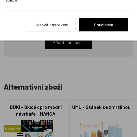
Produkt zatím nemá žádné hodnocení,
buďte první, kdo
Upravit nastavení
Souhlasím
produkt ohodnotí!
Přidat hodnocení
Alternativní zboží
BUKI - Skicák pro módní
UMU - Stánek se zmrzlinou
návrháře - MANGA
NOVINKA