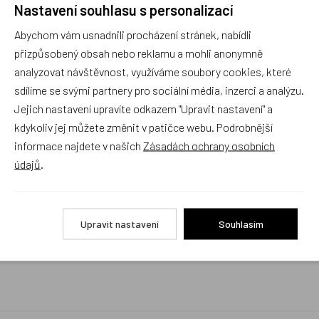
Nastavení souhlasu s personalizací
Rychlé vyřízení reklamace i na dálku
Abychom vám usnadnili procházení stránek, nabídli
Pokud to povaha vady umožňuje (zjevná
neopravitelnost výrobku), reklamaci vyřídíme i na
přizpůsobený obsah nebo reklamu a mohli anonymně
základě pouhého zaslání fotografií na náš email a
analyzovat návštěvnost, využíváme soubory cookies, které
vyměníme zboží kus za kus. Vždy se snažíme šetřit
sdílíme se svými partnery pro sociální média, inzerci a analýzu.
Váš čas a peníze. Můžeme si to dovolit, protože
naše kvalitní zboží zákazníci téměř nereklamují.
Jejich nastavení upravíte odkazem "Upravit nastavení" a
kdykoliv jej můžete změnit v patičce webu. Podrobnější
Milujeme české výrobky
informace najdete v našich
Zásadách ochrany osobních
a proto budou vždy v našem sortimentu zaujímat
údajů
.
přednostní místo
Rychlé doručení
Upravit nastavení
Souhlasím
Objednávky obsahující jen skladové položky
expedujeme i v den objednávky, ostatní dle dodací
lhůty uvedené na eshopu