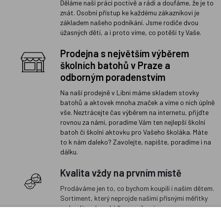
Děláme naši práci poctivě a rádi a doufáme, že je to
znát. Osobní přístup ke každému zákazníkovi je
základem našeho podnikání. Jsme rodiče dvou
úžasných dětí, a i proto víme, co potěší ty Vaše.
Prodejna s největším výběrem
školních batohů v Praze a
odborným poradenstvím
Na naší prodejně v Libni máme skladem stovky
batohů a aktovek mnoha značek a víme o nich úplně
vše. Neztrácejte čas výběrem na internetu, přijďte
rovnou za námi, poradíme Vám ten nejlepší školní
batoh či školní aktovku pro Vašeho školáka. Máte
to k nám daleko? Zavolejte, napište, poradíme i na
dálku.
Kvalita vždy na prvním místě
Prodáváme jen to, co bychom koupili i našim dětem.
Sortiment, který neprojde našimi přísnými měřítky
na kvalitu, do nabídky nezařazujeme.