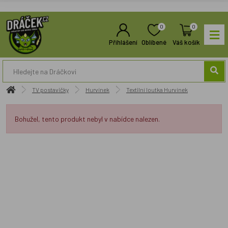
0
0
Přihlášení
Oblíbené
Váš košík
TV postavičky
Hurvínek
Textilní loutka Hurvínek
Bohužel, tento produkt nebyl v nabídce nalezen.