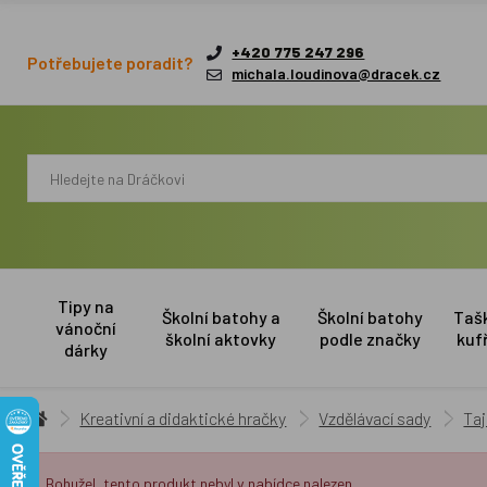
+420 775 247 296
Potřebujete poradit?
michala.loudinova@dracek.cz
Tipy na
Školní batohy a
Školní batohy
Taš
vánoční
školní aktovky
podle značky
kuf
dárky
Kreativní a didaktické hračky
Vzdělávací sady
Taj
Bohužel, tento produkt nebyl v nabídce nalezen.