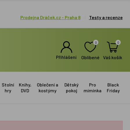
Prodejna Dráček.cz - Praha 8
Testy a recenze
0
0
Přihlášení
Oblíbené
Váš košík
Stolní
Knihy,
Oblečení a
Dětský
Pro
Black
hry
DVD
kostýmy
pokoj
miminka
Friday