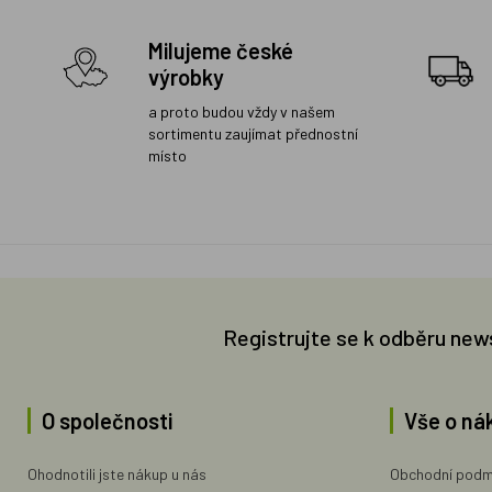
Milujeme české
výrobky
a proto budou vždy v našem
sortimentu zaujímat přednostní
místo
Registrujte se k odběru new
O společnosti
Vše o ná
Ohodnotili jste nákup u nás
Obchodní podm