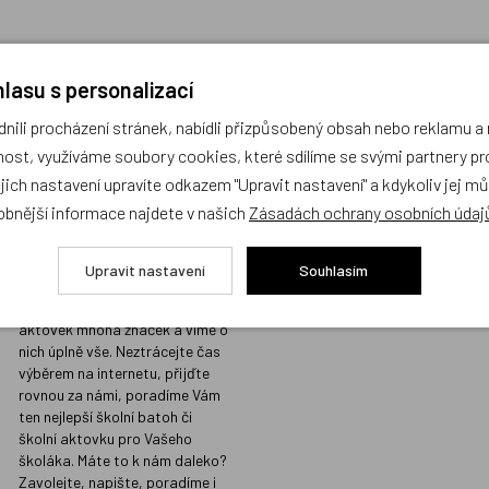
lasu s personalizací
ili procházení stránek, nabídli přizpůsobený obsah nebo reklamu 
Prodejna s největším
Kvalita vžd
ost, využíváme soubory cookies, které sdílíme se svými partnery pro
výběrem školních
místě
ejich nastavení upravíte odkazem "Upravit nastavení" a kdykoliv jej m
batohů v Praze a
Prodáváme jen t
obnější informace najdete v našich
Zásadách ochrany osobních údaj
odborným
koupili i našim d
poradenstvím
Sortiment, který
Upravit nastavení
Souhlasím
našimi přísnými 
Na naší prodejně v Libni máme
kvalitu, do nabíd
skladem stovky batohů a
nezařazujeme.
aktovek mnoha značek a víme o
nich úplně vše. Neztrácejte čas
výběrem na internetu, přijďte
rovnou za námi, poradíme Vám
ten nejlepší školní batoh či
školní aktovku pro Vašeho
školáka. Máte to k nám daleko?
Zavolejte, napište, poradíme i