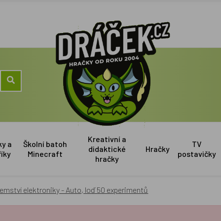
Kreativní a
ky a
Školní batoh
TV
didaktické
Hračky
říky
Minecraft
postavičky
hračky
emství elektroniky - Auto, loď 50 experimentů