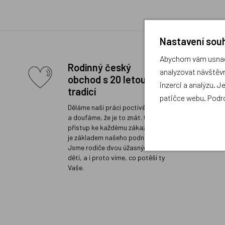
Nastavení souh
Abychom vám usnadn
Rodinný český
analyzovat návštěvn
obchod s 20 letou
inzerci a analýzu. J
tradicí
patičce webu. Podr
Děláme naši práci poctivě a rádi
a doufáme, že je to znát. Osobní
přístup ke každému zákazníkovi
je základem našeho podnikání.
Jsme rodiče dvou úžasných
dětí, a i proto víme, co potěší ty
Vaše.