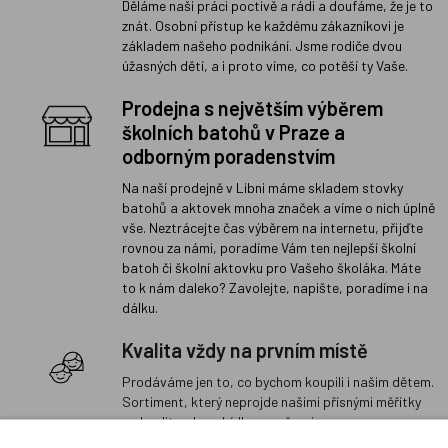
Děláme naši práci poctivě a rádi a doufáme, že je to
znát. Osobní přístup ke každému zákazníkovi je
základem našeho podnikání. Jsme rodiče dvou
úžasných dětí, a i proto víme, co potěší ty Vaše.
Prodejna s největším výběrem
školních batohů v Praze a
odborným poradenstvím
Na naší prodejně v Libni máme skladem stovky
batohů a aktovek mnoha značek a víme o nich úplně
vše. Neztrácejte čas výběrem na internetu, přijďte
rovnou za námi, poradíme Vám ten nejlepší školní
batoh či školní aktovku pro Vašeho školáka. Máte
to k nám daleko? Zavolejte, napište, poradíme i na
dálku.
Kvalita vždy na prvním místě
Prodáváme jen to, co bychom koupili i našim dětem.
Sortiment, který neprojde našimi přísnými měřítky
na kvalitu, do nabídky nezařazujeme.