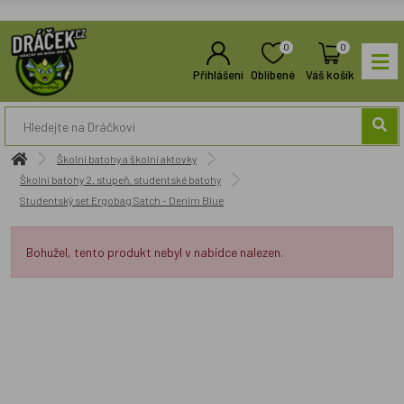
0
0
Přihlášení
Oblíbené
Váš košík
Školní batohy a školní aktovky
Školní batohy 2. stupeň, studentské batohy
Studentský set Ergobag Satch - Denim Blue
Bohužel, tento produkt nebyl v nabídce nalezen.