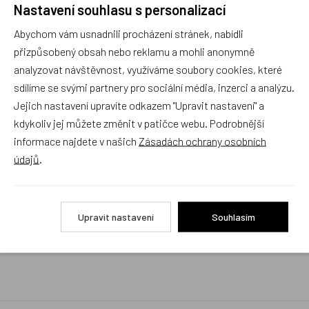
Nastavení souhlasu s personalizací
Rychlé vyřízení reklamace i na dálku
Abychom vám usnadnili procházení stránek, nabídli
Pokud to povaha vady umožňuje (zjevná
neopravitelnost výrobku), reklamaci vyřídíme i na
přizpůsobený obsah nebo reklamu a mohli anonymně
základě pouhého zaslání fotografií na náš email a
analyzovat návštěvnost, využíváme soubory cookies, které
vyměníme zboží kus za kus. Vždy se snažíme šetřit
sdílíme se svými partnery pro sociální média, inzerci a analýzu.
Váš čas a peníze. Můžeme si to dovolit, protože
naše kvalitní zboží zákazníci téměř nereklamují.
Jejich nastavení upravíte odkazem "Upravit nastavení" a
kdykoliv jej můžete změnit v patičce webu. Podrobnější
Milujeme české výrobky
informace najdete v našich
Zásadách ochrany osobních
a proto budou vždy v našem sortimentu zaujímat
údajů
.
přednostní místo
Rychlé doručení
Upravit nastavení
Souhlasím
Objednávky obsahující jen skladové položky
expedujeme i v den objednávky, ostatní dle dodací
lhůty uvedené na eshopu