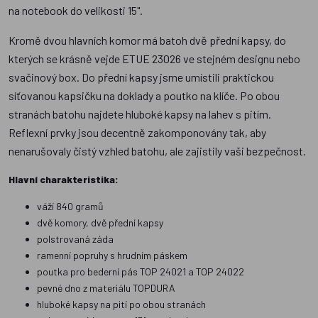
na notebook do velikosti 15".
Kromě dvou hlavních komor má batoh dvě přední kapsy, do
kterých se krásně vejde ETUE 23026 ve stejném designu nebo
svačinový box. Do přední kapsy jsme umístili praktickou
síťovanou kapsičku na doklady a poutko na klíče. Po obou
stranách batohu najdete hluboké kapsy na lahev s pitím.
Reflexní prvky jsou decentně zakomponovány tak, aby
nenarušovaly čistý vzhled batohu, ale zajistily vaši bezpečnost.
Hlavní charakteristika:
váží 840 gramů
dvě komory, dvě přední kapsy
polstrovaná záda
ramenní popruhy s hrudním páskem
poutka pro bederní pás TOP 24021 a TOP 24022
pevné dno z materiálu TOPDURA
hluboké kapsy na pití po obou stranách