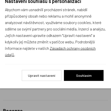
Nastavení souhlasu s personalizací
s výběrem (Po–Pá, 10–17 hod).
Abychom vám usnadnili procházení stránek, nabídli
Jsme tu vždy rádi pro Vás! Váš rodinný obchod
přizpůsobený obsah nebo reklamu a mohli anonymně
Dráček.cz
analyzovat návštěvnost, využíváme soubory cookies, které
Položit dotaz
sdílíme se svými partnery pro sociální média, inzerci a analýzu.
Jejich nastavení upravíte odkazem "Upravit nastavení" a
kdykoliv jej můžete změnit v patičce webu. Podrobnější
Recenze v detailu produktu a texty od zákazníků v poradně
informace najdete v našich
Zásadách ochrany osobních
odrážejí výhradně názory a stanoviska zákazníků. Provozovatel
údajů
.
e-shopu Dráček.cz texty zákazníků předem neschvaluje ani
neověřuje.
Upravit nastavení
Souhlasím
Zatím zde nejsou žádné dotazy. Buďte první, kdo se zeptá!
Recenze