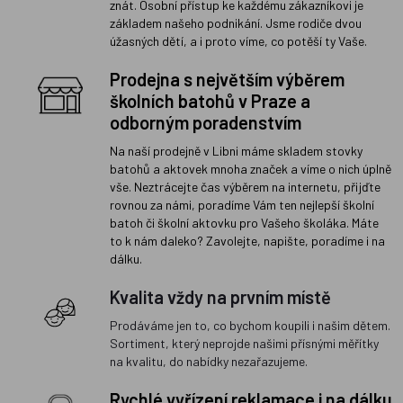
znát. Osobní přístup ke každému zákazníkovi je
základem našeho podnikání. Jsme rodiče dvou
úžasných dětí, a i proto víme, co potěší ty Vaše.
Prodejna s největším výběrem
školních batohů v Praze a
odborným poradenstvím
Na naší prodejně v Libni máme skladem stovky
batohů a aktovek mnoha značek a víme o nich úplně
vše. Neztrácejte čas výběrem na internetu, přijďte
rovnou za námi, poradíme Vám ten nejlepší školní
batoh či školní aktovku pro Vašeho školáka. Máte
to k nám daleko? Zavolejte, napište, poradíme i na
dálku.
Kvalita vždy na prvním místě
Prodáváme jen to, co bychom koupili i našim dětem.
Sortiment, který neprojde našimi přísnými měřítky
na kvalitu, do nabídky nezařazujeme.
Rychlé vyřízení reklamace i na dálku