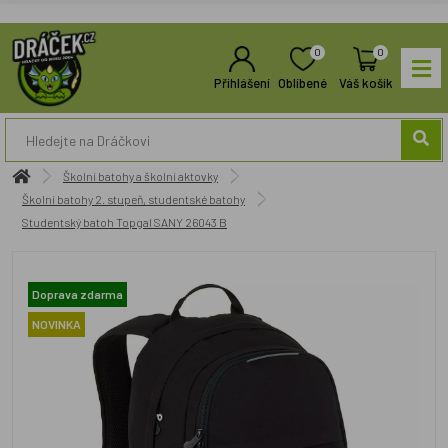
0
0
Přihlášení
Oblíbené
Váš košík
Školní batohy a školní aktovky
Školní batohy 2. stupeň, studentské batohy
Studentský batoh Topgal SANY 26043 B
Doprava zdarma
NOVINKA