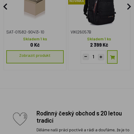
NOVINKA
SAT-01582-90413-10
VIKI26057B
Skladem 1 ks
Skladem 1 ks
0 Kč
2 399 Kč
Zobrazit produkt
Rodinný český obchod s 20 letou
tradicí
Děláme naši práci poctivě a rádi a doufáme, že je to