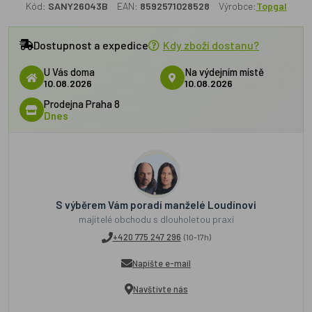
Kód:
SANY26043B
EAN:
8592571028528
Výrobce:
Topgal
Dostupnost a expedice
Kdy zboží dostanu?
U Vás doma
Na výdejním místě
10.08.2026
10.08.2026
Prodejna Praha 8
Dnes
S výběrem Vám poradí manželé Loudínovi
majitelé obchodu s dlouholetou praxí
+420 775 247 296
(10-17h)
Napište e-mail
Navštivte nás