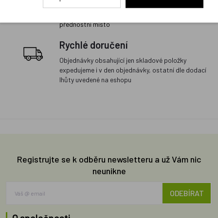
a proto budou vždy v našem sortimentu zaujímat
přednostní místo
Rychlé doručení
Objednávky obsahující jen skladové položky
expedujeme i v den objednávky, ostatní dle dodací
lhůty uvedené na eshopu
Registrujte se k odběru newsletteru a už Vám nic
neunikne
ODEBÍRAT
O společnosti