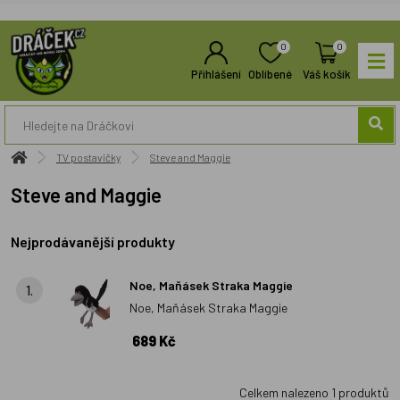
0
0
Přihlášení
Oblíbené
Váš košík
TV postavičky
Steve and Maggie
Steve and Maggie
Nejprodávanější produkty
Noe, Maňásek Straka Maggie
1.
Noe, Maňásek Straka Maggie
689 Kč
Celkem nalezeno
1
produktů