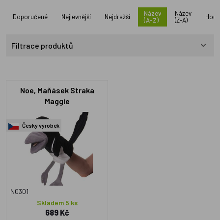
Název
Název
Doporučené
Nejlevnější
Nejdražší
Hodn
(A-Z)
(Z-A)
Filtrace produktů
Noe, Maňásek Straka
Maggie
Český výrobek
N0301
Skladem 5 ks
689 Kč