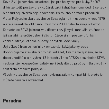
Seva 2 v 1 je novinkou stvořenou jak pro holky tak pro kluky. Ze 167
dílků lze totiž postavit jak kočárek tak i tahač kamionu. Jedná se tedy
o dosud nejuniverzálnější stavebnici z širokého portfoila produktů
Vista. Polytechnická stavebnice Seva byla na trh uvedena v roce 1979
a stala se natolik oblíbenou, že v roce 2009 oslavila svoje 30 výročí.
Stavebnice SEVA je kreativní, dětem rozvíjí mysl i manuální zručnost a
její variabilita určitě osloví i Vás ...můžete si z ní postavit funkční
vozidla, stroje, letadla, budovy, nábytek, lodě, vlaky...
Její věková hranice není nijak omezená. I když jako výrobce
doporučujeme stavebnici pro děti od 4 let, tak máme zjištěno, že za
dozoru rodičů si s ní vyhrají i 3 leté děti. Tato ČESKÁ stavebnice SEVA
neobsahuje nebezpečné ftaláty, není tedy důvod proč by měla chybět v
některém dětském pokojíčku.
Všechny stavebnice Seva jsou navíc navzájem kompatibilní, proto je
můžete neustále rozšiřovat.
Poradna