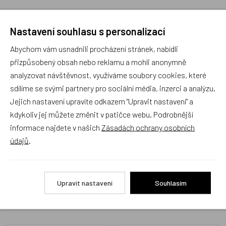
Nastavení souhlasu s personalizací
Abychom vám usnadnili procházení stránek, nabídli
Recenze
přizpůsobený obsah nebo reklamu a mohli anonymně
analyzovat návštěvnost, využíváme soubory cookies, které
sdílíme se svými partnery pro sociální média, inzerci a analýzu.
Produkt zatím nemá žádné hodnocení,
buďte první, kdo
Jejich nastavení upravíte odkazem "Upravit nastavení" a
produkt ohodnotí!
kdykoliv jej můžete změnit v patičce webu. Podrobnější
informace najdete v našich
Zásadách ochrany osobních
Přidat hodnocení
údajů
.
Upravit nastavení
Souhlasím
Alternativní zboží