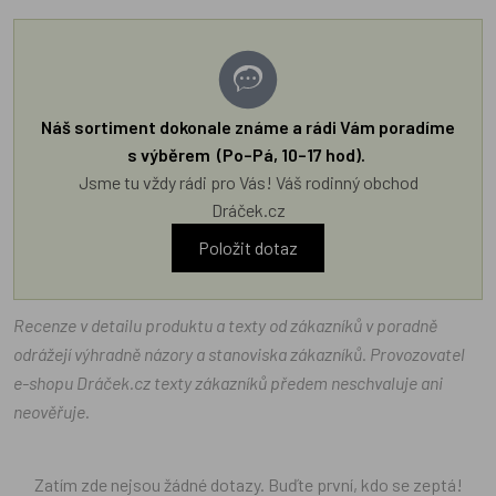
Náš sortiment dokonale známe a rádi Vám poradíme
s výběrem (Po–Pá, 10–17 hod).
Jsme tu vždy rádi pro Vás! Váš rodinný obchod
Dráček.cz
Položit dotaz
Recenze v detailu produktu a texty od zákazníků v poradně
odrážejí výhradně názory a stanoviska zákazníků. Provozovatel
e-shopu Dráček.cz texty zákazníků předem neschvaluje ani
neověřuje.
Zatím zde nejsou žádné dotazy. Buďte první, kdo se zeptá!