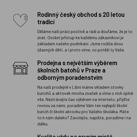
Rodinný český obchod s 20 letou
tradicí
Děláme naši práci poctivě a rádi a doufáme, že je to
znát. Osobní přístup ke každému zákazníkovi je
základem našeho podnikání. Jsme rodiče dvou
úžasných dětí, a i proto víme, co potěší ty Vaše.
Prodejna s největším výběrem
školních batohů v Praze a
odborným poradenstvím
Na naší prodejně v Libni máme skladem stovky
batohů a aktovek mnoha značek a víme o nich úplně
vše. Neztrácejte čas výběrem na internetu, přijďte
rovnou za námi, poradíme Vám ten nejlepší školní
batoh či školní aktovku pro Vašeho školáka. Máte
to k nám daleko? Zavolejte, napište, poradíme i na
dálku.
Kvalita vždy na prvním místě