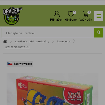
0
0
Přihlášení
Oblíbené
Váš košík
Kreativní a didaktické hračky
Stavebnice
Stavebnice Seva 2v1
Český výrobek