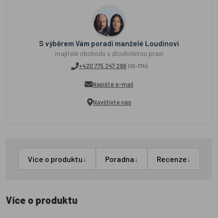
S výběrem Vám poradí manželé Loudínovi
majitelé obchodu s dlouholetou praxí
+420 775 247 296
(10-17h)
Napište e-mail
Navštivte nás
↓
↓
↓
Více o produktu
Poradna
Recenze
Více o produktu