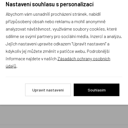
Nastavení souhlasu s personalizací
Rychlé vyřízení reklamace i na dálku
Abychom vám usnadnili procházení stránek, nabídli
Pokud to povaha vady umožňuje (zjevná
neopravitelnost výrobku), reklamaci vyřídíme i na
přizpůsobený obsah nebo reklamu a mohli anonymně
základě pouhého zaslání fotografií na náš email a
analyzovat návštěvnost, využíváme soubory cookies, které
vyměníme zboží kus za kus. Vždy se snažíme šetřit
sdílíme se svými partnery pro sociální média, inzerci a analýzu.
Váš čas a peníze. Můžeme si to dovolit, protože
naše kvalitní zboží zákazníci téměř nereklamují.
Jejich nastavení upravíte odkazem "Upravit nastavení" a
kdykoliv jej můžete změnit v patičce webu. Podrobnější
Milujeme české výrobky
informace najdete v našich
Zásadách ochrany osobních
a proto budou vždy v našem sortimentu zaujímat
údajů
.
přednostní místo
Rychlé doručení
Upravit nastavení
Souhlasím
Objednávky obsahující jen skladové položky
expedujeme i v den objednávky, ostatní dle dodací
lhůty uvedené na eshopu