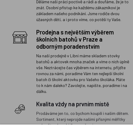
Děláme naši práci poctivě a rádi a doufáme, že je to
znát. Osobní přístup ke každému zákazníkovi je
základem našeho podnikání. Jsme rodiče dvou
úžasných dětí, a i proto víme, co potěší ty Vaše.
Prodejna s největším výběrem
školních batohů v Praze a
odborným poradenstvím
Na naší prodejně v Libni máme skladem stovky
batohů a aktovek mnoha značek a víme o nich úplně
vše. Neztrácejte čas výběrem na internetu, přijďte
rovnou za námi, poradíme Vám ten nejlepší školní
batoh či školní aktovku pro Vašeho školáka. Máte
to k nám daleko? Zavolejte, napište, poradíme i na
dálku.
Kvalita vždy na prvním místě
Prodáváme jen to, co bychom koupili i našim dětem.
Sortiment, který neprojde našimi přísnými měřítky
na kvalitu, do nabídky nezařazujeme.