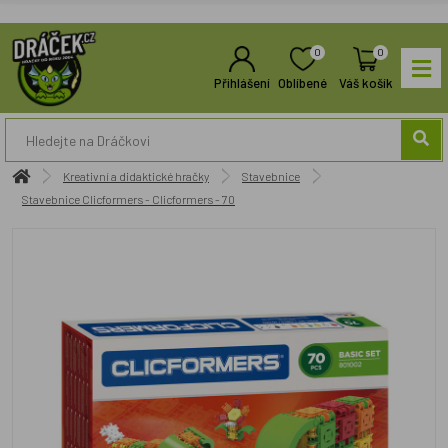
0
0
Přihlášení
Oblíbené
Váš košík
Kreativní a didaktické hračky
Stavebnice
Stavebnice Clicformers - Clicformers - 70