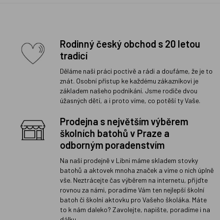
Rodinný český obchod s 20 letou
tradicí
Děláme naši práci poctivě a rádi a doufáme, že je to
znát. Osobní přístup ke každému zákazníkovi je
základem našeho podnikání. Jsme rodiče dvou
úžasných dětí, a i proto víme, co potěší ty Vaše.
Prodejna s největším výběrem
školních batohů v Praze a
odborným poradenstvím
Na naší prodejně v Libni máme skladem stovky
batohů a aktovek mnoha značek a víme o nich úplně
vše. Neztrácejte čas výběrem na internetu, přijďte
rovnou za námi, poradíme Vám ten nejlepší školní
batoh či školní aktovku pro Vašeho školáka. Máte
to k nám daleko? Zavolejte, napište, poradíme i na
dálku.