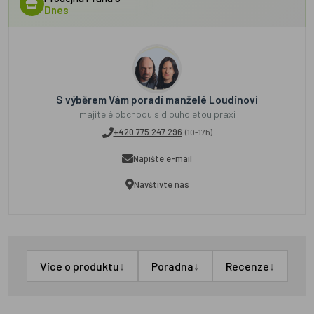
Dnes
S výběrem Vám poradí manželé Loudínovi
majitelé obchodu s dlouholetou praxí
+420 775 247 296
(10-17h)
Napište e-mail
Navštivte nás
↓
↓
↓
Více o produktu
Poradna
Recenze