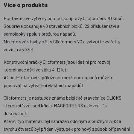
Více o produktu
Postavte své výtvory pomocí soupravy Clicformers 70 kusů.
Souprava obsahuje 48 stavebních bloků, 22 příslušenství a
samolepky spolu s brožurou nápadů.
Nechte své stavby ožít s Clicformers 70 a vytvořte zvířata,
vozidla a věže!
Konstrukční hračky Clicformers jsou ideální pro rozvoj
koordinace dětí ve věku 4-12 let.
Až budete hotovi s přiloženou brožurou nápadů můžete
pracovat na vytváření vlastních nápadů!
Clicformers je nástupce známé belgické stavebnice CLICKS,
kterou si "vzal pod křídla" MAGFORMERS a dovedl ji k
dokonalosti.
Křehčí typ materiálu byl nahrazen odolným a pružným ABS a
svrchu čtverců byl přidán výstupek pro nový způsob připevnění