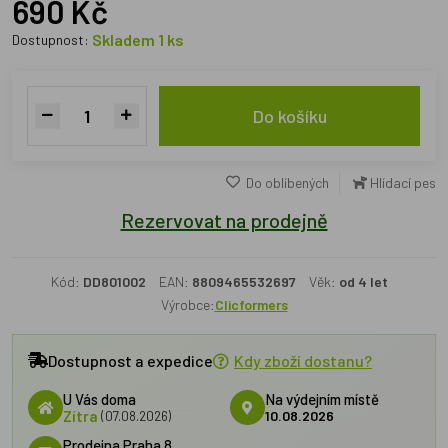
690 Kč
Skladem 1 ks
Dostupnost:
Do košíku
Do oblíbených
Hlídací pes
Rezervovat na prodejně
Kód:
DD801002
EAN:
8809465532697
Věk:
od 4 let
Výrobce:
Clicformers
Dostupnost a expedice
Kdy zboží dostanu?
U Vás doma
Na výdejním místě
Zítra
(07.08.2026)
10.08.2026
Prodejna Praha 8