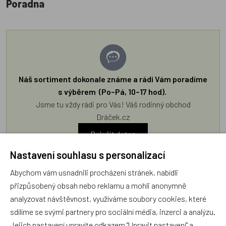
Poradna
Náš sortiment dokonale známe a rádi Vám poradíme
s výběrem (Po–Pá, 10–17 hod).
Jsme tu vždy rádi pro Vás! Váš rodinný obchod
Dráček.cz
Položit dotaz
Nastavení souhlasu s personalizací
Recenze v detailu produktu a texty od zákazníků v poradně
Abychom vám usnadnili procházení stránek, nabídli
odrážejí výhradně názory a stanoviska zákazníků. Provozovatel
přizpůsobený obsah nebo reklamu a mohli anonymně
e-shopu Dráček.cz texty zákazníků předem neschvaluje ani
analyzovat návštěvnost, využíváme soubory cookies, které
neověřuje.
sdílíme se svými partnery pro sociální média, inzerci a analýzu.
Jejich nastavení upravíte odkazem "Upravit nastavení" a