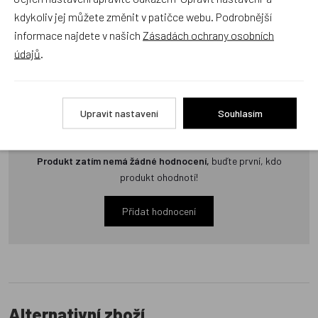
kdykoliv jej můžete změnit v patičce webu. Podrobnější
Zatím zde nejsou žádné dotazy. Buďte první, kdo se zeptá!
informace najdete v našich
Zásadách ochrany osobních
údajů
.
Recenze
Upravit nastavení
Souhlasím
Produkt zatím nemá žádné hodnocení,
buďte první, kdo
produkt ohodnotí!
Přidat hodnocení
Alternativní zboží