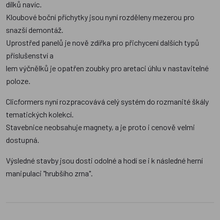
dílků navíc.
Kloubové boční příchytky jsou nyní rozděleny mezerou pro
snazší demontáž.
Uprostřed panelů je nově zdířka pro přichycení dalších typů
příslušenství a
lem výčnělků je opatřen zoubky pro aretaci úhlu v nastavitelné
poloze.
Clicformers nyní rozpracovává celý systém do rozmanité škály
tematických kolekcí.
Stavebnice neobsahuje magnety, a je proto i cenově velmi
dostupná.
Výsledné stavby jsou dosti odolné a hodí se i k následné herní
manipulaci "hrubšího zrna".