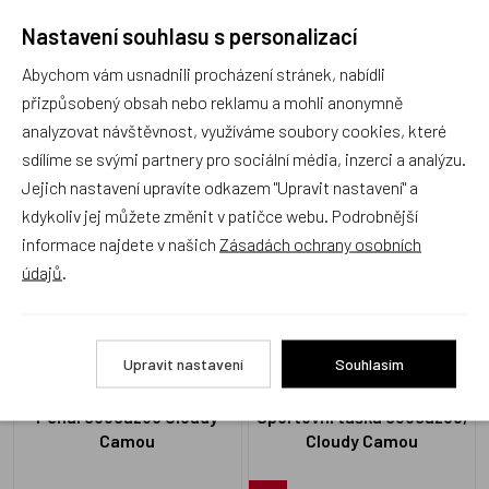
Recenze
Nastavení souhlasu s personalizací
Abychom vám usnadnili procházení stránek, nabídli
přizpůsobený obsah nebo reklamu a mohli anonymně
Produkt zatím nemá žádné hodnocení,
buďte první, kdo
analyzovat návštěvnost, využíváme soubory cookies, které
produkt ohodnotí!
sdílíme se svými partnery pro sociální média, inzerci a analýzu.
Jejich nastavení upravíte odkazem "Upravit nastavení" a
Přidat hodnocení
kdykoliv jej můžete změnit v patičce webu. Podrobnější
informace najdete v našich
Zásadách ochrany osobních
údajů
.
Zboží se stejným motivem
Upravit nastavení
Souhlasím
Penál coocazoo Cloudy
Sportovní taška coocazoo,
Camou
Cloudy Camou