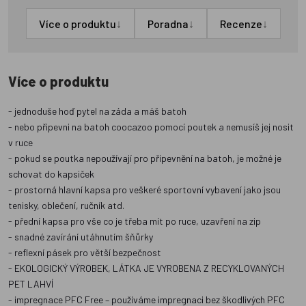
↓
↓
↓
Více o produktu
Poradna
Recenze
Více o produktu
- jednoduše hoď pytel na záda a máš batoh
- nebo připevni na batoh coocazoo pomocí poutek a nemusíš jej nosit
v ruce
- pokud se poutka nepoužívají pro připevnění na batoh, je možné je
schovat do kapsiček
- prostorná hlavní kapsa pro veškeré sportovní vybavení jako jsou
tenisky, oblečení, ručník atd.
- přední kapsa pro vše co je třeba mít po ruce, uzavření na zip
- snadné zavírání utáhnutím šňůrky
- reflexní pásek pro větší bezpečnost
- EKOLOGICKÝ VÝROBEK, LÁTKA JE VYROBENA Z RECYKLOVANÝCH
PET LAHVÍ
- impregnace PFC Free – používáme impregnaci bez škodlivých PFC