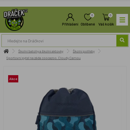
0
0
Přihlášení
Oblíbené
Váš košík
Školní batohy a školní aktovky
Školní potřeby
Sportovní pytel na záda coocazoo, Cloudy Camou
Akce