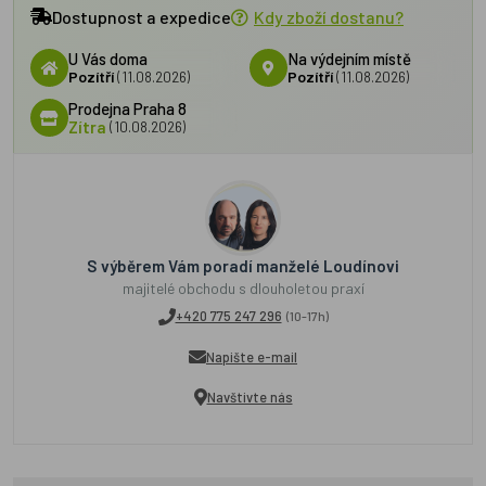
Dostupnost a expedice
Kdy zboží dostanu?
U Vás doma
Na výdejním místě
Pozítří
(11.08.2026)
Pozítří
(11.08.2026)
Prodejna Praha 8
Zítra
(10.08.2026)
S výběrem Vám poradí manželé Loudínovi
majitelé obchodu s dlouholetou praxí
+420 775 247 296
(10-17h)
Napište e-mail
Navštivte nás