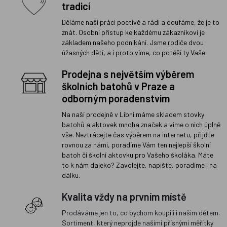
tradicí
Děláme naši práci poctivě a rádi a doufáme, že je to
znát. Osobní přístup ke každému zákazníkovi je
základem našeho podnikání. Jsme rodiče dvou
úžasných dětí, a i proto víme, co potěší ty Vaše.
Prodejna s největším výběrem
školních batohů v Praze a
odborným poradenstvím
Na naší prodejně v Libni máme skladem stovky
batohů a aktovek mnoha značek a víme o nich úplně
vše. Neztrácejte čas výběrem na internetu, přijďte
rovnou za námi, poradíme Vám ten nejlepší školní
batoh či školní aktovku pro Vašeho školáka. Máte
to k nám daleko? Zavolejte, napište, poradíme i na
dálku.
Kvalita vždy na prvním místě
Prodáváme jen to, co bychom koupili i našim dětem.
Sortiment, který neprojde našimi přísnými měřítky