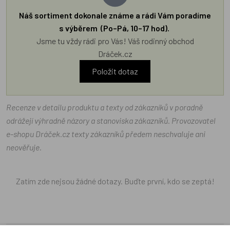
Náš sortiment dokonale známe a rádi Vám poradíme
s výběrem (Po–Pá, 10–17 hod).
Jsme tu vždy rádi pro Vás! Váš rodinný obchod
Dráček.cz
Položit dotaz
Recenze v detailu produktu a texty od zákazníků v poradně
odrážejí výhradně názory a stanoviska zákazníků. Provozovatel
e-shopu Dráček.cz texty zákazníků předem neschvaluje ani
neověřuje.
Zatím zde nejsou žádné dotazy. Buďte první, kdo se zeptá!