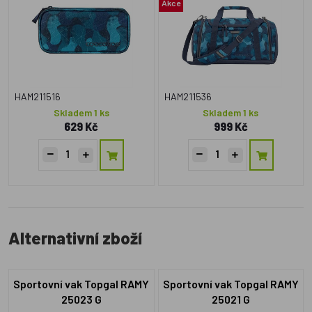
Akce
HAM211516
HAM211536
Skladem 1 ks
Skladem 1 ks
629 Kč
999 Kč
Alternativní zboží
Sportovní vak Topgal RAMY
Sportovní vak Topgal RAMY
25023 G
25021 G